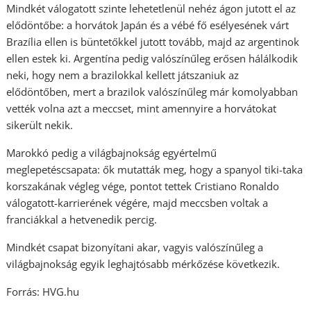
Mindkét válogatott szinte lehetetlenül nehéz ágon jutott el az
elődöntőbe: a horvátok Japán és a vébé fő esélyesének várt
Brazília ellen is büntetőkkel jutott tovább, majd az argentinok
ellen estek ki. Argentína pedig valószínűleg erősen hálálkodik
neki, hogy nem a brazilokkal kellett játszaniuk az
elődöntőben, mert a brazilok valószínűleg már komolyabban
vették volna azt a meccset, mint amennyire a horvátokat
sikerült nekik.
Marokkó pedig a világbajnokság egyértelmű
meglepetéscsapata: ők mutatták meg, hogy a spanyol tiki-taka
korszakának végleg vége, pontot tettek Cristiano Ronaldo
válogatott-karrierének végére, majd meccsben voltak a
franciákkal a hetvenedik percig.
Mindkét csapat bizonyítani akar, vagyis valószínűleg a
világbajnokság egyik leghajtósabb mérkőzése következik.
Forrás: HVG.hu