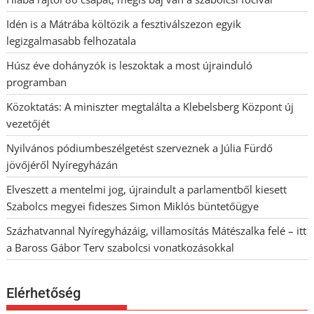
Idén is a Mátrába költözik a fesztiválszezon egyik
legizgalmasabb felhozatala
Húsz éve dohányzók is leszoktak a most újrainduló
programban
Közoktatás: A miniszter megtalálta a Klebelsberg Központ új
vezetőjét
Nyilvános pódiumbeszélgetést szerveznek a Júlia Fürdő
jövőjéről Nyíregyházán
Elveszett a mentelmi jog, újraindult a parlamentből kiesett
Szabolcs megyei fideszes Simon Miklós büntetőügye
Százhatvannal Nyíregyházáig, villamosítás Mátészalka felé – itt
a Baross Gábor Terv szabolcsi vonatkozásokkal
Elérhetőség