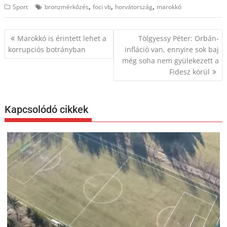
,
,
,
Sport
bronzmérkőzés
foci vb
horvátország
marokkó
Bejegyzés
Marokkó is érintett lehet a
Tölgyessy Péter: Orbán-
navigáció
korrupciós botrányban
infláció van, ennyire sok baj
még soha nem gyülekezett a
Fidesz körül
Kapcsolódó cikkek