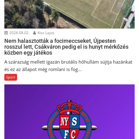
2026.08.02.
Kiss Lajos
Nem halasztották a focimeccseket, Újpesten
rosszul lett, Csákváron pedig el is hunyt mérkőzés
közben egy játékos
A szárazság mellett igazán brutális hőhullám sújtja hazánkat
és ez az állapot még romlani is fog...
Sport