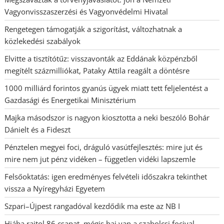
Vagyonvisszaszerzési és Vagyonvédelmi Hivatal
Rengetegen támogatják a szigorítást, változhatnak a
közlekedési szabályok
Elvitte a tisztítótűz: visszavonták az Eddának közpénzből
megítélt százmilliókat, Pataky Attila reagált a döntésre
1000 milliárd forintos gyanús ügyek miatt tett feljelentést a
Gazdasági és Energetikai Minisztérium
Majka másodszor is nagyon kiosztotta a neki beszóló Bohár
Dánielt és a Fideszt
Pénztelen megyei foci, dráguló vasútfejlesztés: mire jut és
mire nem jut pénz vidéken – független vidéki lapszemle
Felsőoktatás: igen eredményes felvételi időszakra tekinthet
vissza a Nyíregyházi Egyetem
Szpari–Újpest rangadóval kezdődik ma este az NB I
Hiába rajtol 86 csapat, mégis baj van a szabolcsi focival