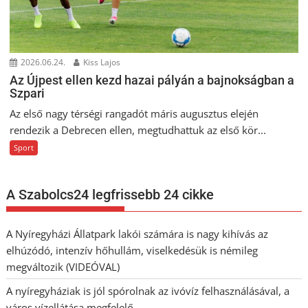
2026.06.24.
Kiss Lajos
Az Újpest ellen kezd hazai pályán a bajnokságban a
Szpari
Az első nagy térségi rangadót máris augusztus elején
rendezik a Debrecen ellen, megtudhattuk az első kör...
Sport
A Szabolcs24 legfrissebb 24 cikke
A Nyíregyházi Állatpark lakói számára is nagy kihívás az
elhúzódó, intenzív hőhullám, viselkedésük is némileg
megváltozik (VIDEÓVAL)
A nyíregyháziak is jól spórolnak az ivóvíz felhasználásával, a
város vízellátása megfelelő