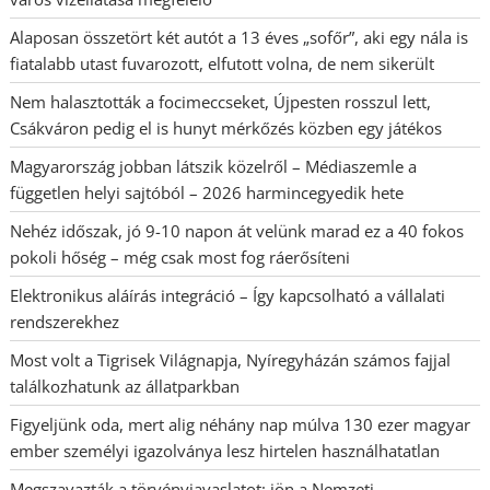
Alaposan összetört két autót a 13 éves „sofőr”, aki egy nála is
fiatalabb utast fuvarozott, elfutott volna, de nem sikerült
Nem halasztották a focimeccseket, Újpesten rosszul lett,
Csákváron pedig el is hunyt mérkőzés közben egy játékos
Magyarország jobban látszik közelről – Médiaszemle a
független helyi sajtóból – 2026 harmincegyedik hete
Nehéz időszak, jó 9-10 napon át velünk marad ez a 40 fokos
pokoli hőség – még csak most fog ráerősíteni
Elektronikus aláírás integráció – Így kapcsolható a vállalati
rendszerekhez
Most volt a Tigrisek Világnapja, Nyíregyházán számos fajjal
találkozhatunk az állatparkban
Figyeljünk oda, mert alig néhány nap múlva 130 ezer magyar
ember személyi igazolványa lesz hirtelen használhatatlan
Megszavazták a törvényjavaslatot: jön a Nemzeti