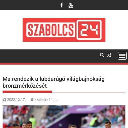
Skip
to
content
Ma rendezik a labdarúgó világbajnokság
bronzmérkőzését
2022.12.17.
szabolcs24.hu