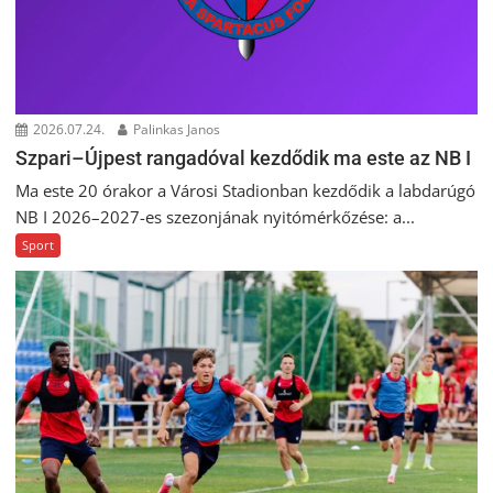
2026.07.24.
Palinkas Janos
Szpari–Újpest rangadóval kezdődik ma este az NB I
Ma este 20 órakor a Városi Stadionban kezdődik a labdarúgó
NB I 2026–2027-es szezonjának nyitómérkőzése: a...
Sport