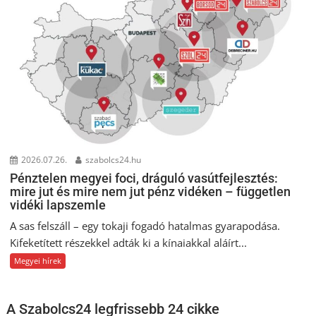
2026.07.26.
szabolcs24.hu
Pénztelen megyei foci, dráguló vasútfejlesztés:
mire jut és mire nem jut pénz vidéken – független
vidéki lapszemle
A sas felszáll – egy tokaji fogadó hatalmas gyarapodása.
Kifeketített részekkel adták ki a kínaiakkal aláírt...
Megyei hírek
A Szabolcs24 legfrissebb 24 cikke