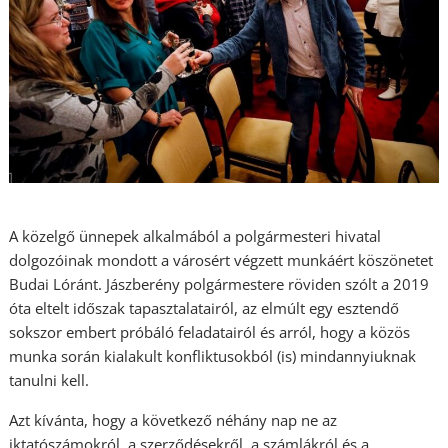
A közelgő ünnepek alkalmából a polgármesteri hivatal
dolgozóinak mondott a városért végzett munkáért köszönetet
Budai Lóránt. Jászberény polgármestere röviden szólt a 2019
óta eltelt időszak tapasztalatairól, az elmúlt egy esztendő
sokszor embert próbáló feladatairól és arról, hogy a közös
munka során kialakult konfliktusokból (is) mindannyiuknak
tanulni kell.
Azt kívánta, hogy a következő néhány nap ne az
iktatószámokról, a szerződésekről, a számlákról és a