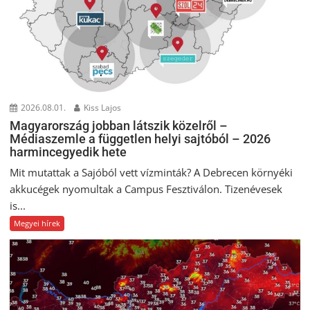
2026.08.01.
Kiss Lajos
Magyarország jobban látszik közelről –
Médiaszemle a független helyi sajtóból – 2026
harmincegyedik hete
Mit mutattak a Sajóból vett vízminták? A Debrecen környéki
akkucégek nyomultak a Campus Fesztiválon. Tizenévesek
is...
Megyei hírek