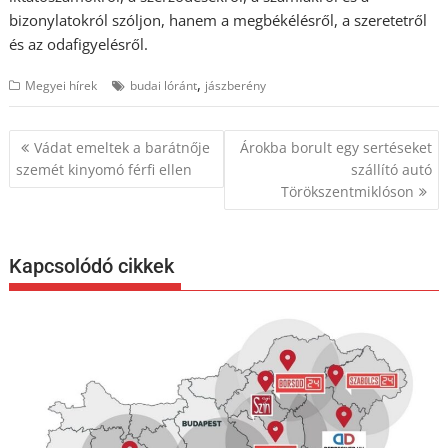
bizonylatokról szóljon, hanem a megbékélésről, a szeretetről
és az odafigyelésről.
,
Megyei hírek
budai lóránt
jászberény
Bejegyzés
Vádat emeltek a barátnője
Árokba borult egy sertéseket
navigáció
szemét kinyomó férfi ellen
szállító autó
Törökszentmiklóson
Kapcsolódó cikkek