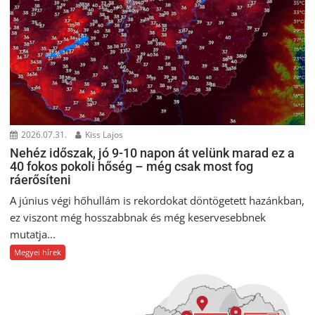
2026.07.31.
Kiss Lajos
Nehéz időszak, jó 9-10 napon át velünk marad ez a
40 fokos pokoli hőség – még csak most fog
ráerősíteni
A június végi hőhullám is rekordokat döntögetett hazánkban,
ez viszont még hosszabbnak és még keservesebbnek
mutatja...
Megyei hírek