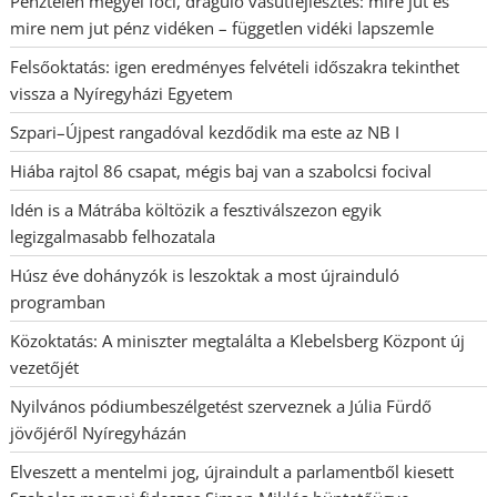
Pénztelen megyei foci, dráguló vasútfejlesztés: mire jut és
mire nem jut pénz vidéken – független vidéki lapszemle
Felsőoktatás: igen eredményes felvételi időszakra tekinthet
vissza a Nyíregyházi Egyetem
Szpari–Újpest rangadóval kezdődik ma este az NB I
Hiába rajtol 86 csapat, mégis baj van a szabolcsi focival
Idén is a Mátrába költözik a fesztiválszezon egyik
legizgalmasabb felhozatala
Húsz éve dohányzók is leszoktak a most újrainduló
programban
Közoktatás: A miniszter megtalálta a Klebelsberg Központ új
vezetőjét
Nyilvános pódiumbeszélgetést szerveznek a Júlia Fürdő
jövőjéről Nyíregyházán
Elveszett a mentelmi jog, újraindult a parlamentből kiesett