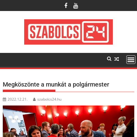
Skip
to
content
Megköszönte a munkát a polgármester
2022.12.21.
szabolcs24.hu