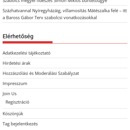
Szabolcs megyei fideszes Simon Miklós büntetőügye
Százhatvannal Nyíregyházáig, villamosítás Mátészalka felé – itt
a Baross Gábor Terv szabolcsi vonatkozásokkal
Elérhetőség
Adatkezelési tájékoztató
Hirdetési árak
Hozzászólási és Moderálási Szabályzat
Impresszum
Join Us
Regisztráció
Köszönjük
Tag bejelentkezés