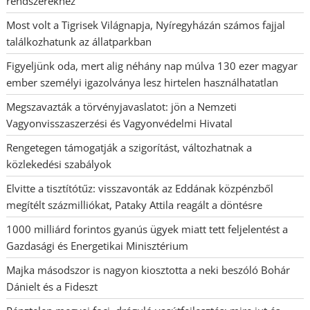
rendszerekhez
Most volt a Tigrisek Világnapja, Nyíregyházán számos fajjal
találkozhatunk az állatparkban
Figyeljünk oda, mert alig néhány nap múlva 130 ezer magyar
ember személyi igazolványa lesz hirtelen használhatatlan
Megszavazták a törvényjavaslatot: jön a Nemzeti
Vagyonvisszaszerzési és Vagyonvédelmi Hivatal
Rengetegen támogatják a szigorítást, változhatnak a
közlekedési szabályok
Elvitte a tisztítótűz: visszavonták az Eddának közpénzből
megítélt százmilliókat, Pataky Attila reagált a döntésre
1000 milliárd forintos gyanús ügyek miatt tett feljelentést a
Gazdasági és Energetikai Minisztérium
Majka másodszor is nagyon kiosztotta a neki beszóló Bohár
Dánielt és a Fideszt