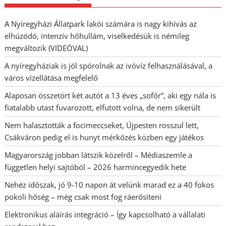
A Nyíregyházi Állatpark lakói számára is nagy kihívás az
elhúzódó, intenzív hőhullám, viselkedésük is némileg
megváltozik (VIDEÓVAL)
A nyíregyháziak is jól spórolnak az ivóvíz felhasználásával, a
város vízellátása megfelelő
Alaposan összetört két autót a 13 éves „sofőr”, aki egy nála is
fiatalabb utast fuvarozott, elfutott volna, de nem sikerült
Nem halasztották a focimeccseket, Újpesten rosszul lett,
Csákváron pedig el is hunyt mérkőzés közben egy játékos
Magyarország jobban látszik közelről – Médiaszemle a
független helyi sajtóból – 2026 harmincegyedik hete
Nehéz időszak, jó 9-10 napon át velünk marad ez a 40 fokos
pokoli hőség – még csak most fog ráerősíteni
Elektronikus aláírás integráció – Így kapcsolható a vállalati