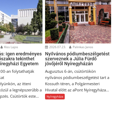
Kiss Lajos
2026.07.23.
Palinkas Janos
ás: igen eredményes
Nyilvános pódiumbeszélgetést
dőszakra tekinthet
szerveznek a Júlia Fürdő
yíregyházi Egyetem
jövőjéről Nyíregyházán
00-an folytathatják
Augusztus 6-án, csütörtökön
kat
nyilvános pódiumbeszélgetést tart a
yünkön, az itteni
Kossuth téren, a Polgármesteri
közül a legnépszerűbb a
Hivatal előtt az aPont Nyíregyháza...
zés. Csütörtök este...
Nyíregyháza