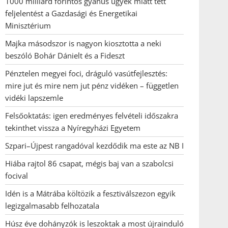
1000 milliárd forintos gyanús ügyek miatt tett
feljelentést a Gazdasági és Energetikai
Minisztérium
Majka másodszor is nagyon kiosztotta a neki
beszóló Bohár Dánielt és a Fideszt
Pénztelen megyei foci, dráguló vasútfejlesztés:
mire jut és mire nem jut pénz vidéken – független
vidéki lapszemle
Felsőoktatás: igen eredményes felvételi időszakra
tekinthet vissza a Nyíregyházi Egyetem
Szpari–Újpest rangadóval kezdődik ma este az NB I
Hiába rajtol 86 csapat, mégis baj van a szabolcsi
focival
Idén is a Mátrába költözik a fesztiválszezon egyik
legizgalmasabb felhozatala
Húsz éve dohányzók is leszoktak a most újrainduló