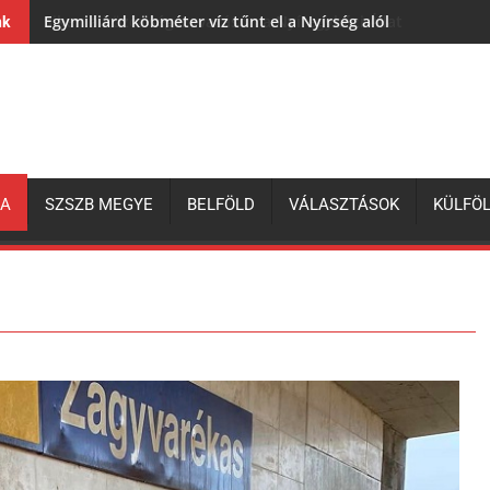
Egymilliárd köbméter víz tűnt el a Nyírség alól
nk
ZA
SZSZB MEGYE
BELFÖLD
VÁLASZTÁSOK
KÜLFÖ