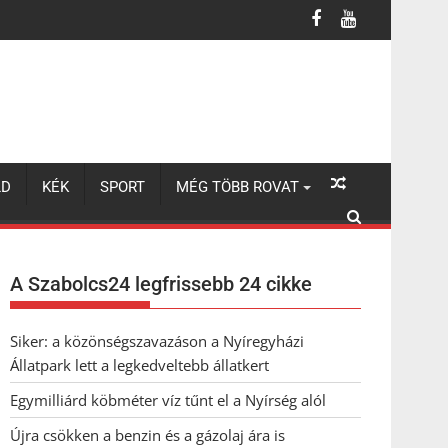
LD
KÉK
SPORT
MÉG TÖBB ROVAT
A Szabolcs24 legfrissebb 24 cikke
Siker: a közönségszavazáson a Nyíregyházi
Állatpark lett a legkedveltebb állatkert
Egymilliárd köbméter víz tűnt el a Nyírség alól
Újra csökken a benzin és a gázolaj ára is