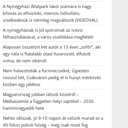
A Nyíregyházi Állatpark lakói számára is nagy
kihívás az elhúzódó, intenzív hőhullám,
viselkedésük is némileg megváltozik (VIDEÓVAL)
A nyíregyháziak is jól spórolnak az ivóvíz
felhasználásával, a város vízellátása megfelelő
Alaposan összetört két autót a 13 éves „sofőr”, aki
egy nála is fiatalabb utast fuvarozott, elfutott
volna, de nem sikerült
Nem halasztották a focimeccseket, Újpesten
rosszul lett, Csákváron pedig el is hunyt mérkőzés
közben egy játékos
Magyarország jobban látszik közelről –
Médiaszemle a független helyi sajtóból – 2026
harmincegyedik hete
Nehéz időszak, jó 9-10 napon át velünk marad ez a
40 fokos pokoli hőség – még csak most fog