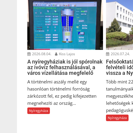
2026.08.04.
Kiss Lajos
2026.07.24.
A nyíregyháziak is jól spórolnak
Felsőoktat
az ivóvíz felhasználásával, a
felvételi i
város vízellátása megfelelő
vissza a N
A történelmi aszály mellé egy
Több mint 22
hasonlóan történelmi forróság
tanulmányai
zárkózott fel, ez pedig kifejezetten
megyeszékhel
megnehezíti az ország...
lehetőségek 
pedagóguskép
Nyíregyháza
Nyíregyháza