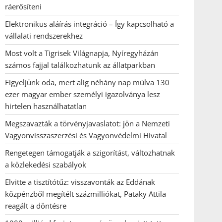
ráerősíteni
Elektronikus aláírás integráció – Így kapcsolható a
vállalati rendszerekhez
Most volt a Tigrisek Világnapja, Nyíregyházán
számos fajjal találkozhatunk az állatparkban
Figyeljünk oda, mert alig néhány nap múlva 130
ezer magyar ember személyi igazolványa lesz
hirtelen használhatatlan
Megszavazták a törvényjavaslatot: jön a Nemzeti
Vagyonvisszaszerzési és Vagyonvédelmi Hivatal
Rengetegen támogatják a szigorítást, változhatnak
a közlekedési szabályok
Elvitte a tisztítótűz: visszavonták az Eddának
közpénzből megítélt százmilliókat, Pataky Attila
reagált a döntésre