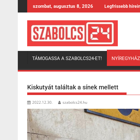
Skip
szombat, augusztus 8, 2026
Legfrissebb hírei
to
content
TÁMOGASSA A SZABOLCS24-ET!
NYÍREGYHÁ
Kiskutyát találtak a sínek mellett
2022.12.30.
szabolcs24.hu