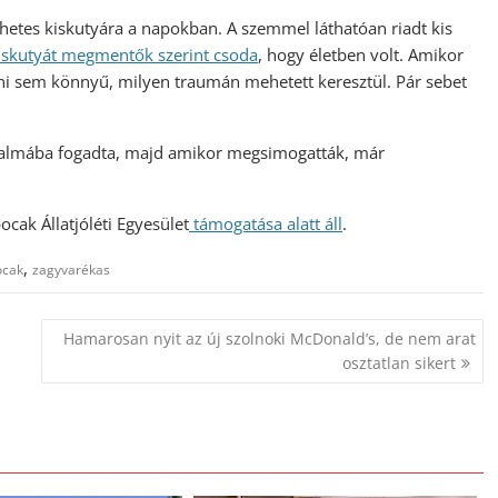
hetes kiskutyára a napokban. A szemmel láthatóan riadt kis
iskutyát megmentők szerint csoda
, hogy életben volt. Amikor
lni sem könnyű, milyen traumán mehetett keresztül. Pár sebet
zalmába fogadta, majd amikor megsimogatták, már
pocak Állatjóléti Egyesület
támogatása alatt áll
.
,
pocak
zagyvarékas
Hamarosan nyit az új szolnoki McDonald’s, de nem arat
osztatlan sikert