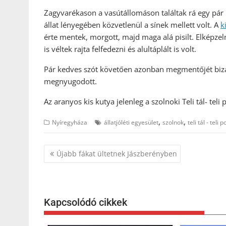
Zagyvarékason a vasútállomáson találtak rá egy pár 
állat lényegében közvetlenül a sínek mellett volt. A
k
érte mentek, morgott, majd maga alá pisilt. Elképze
is véltek rajta felfedezni és alultáplált is volt.
Pár kedves szót követően azonban megmentőjét bi
megnyugodott.
Az aranyos kis kutya jelenleg a szolnoki Teli tál- teli 
,
,
Nyíregyháza
állatjóléti egyesület
szolnok
teli tál - teli 
Bejegyzés
Újabb fákat ültetnek Jászberényben
navigáció
Kapcsolódó cikkek