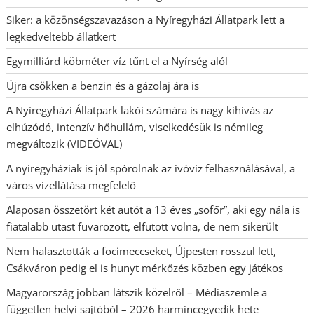
Siker: a közönségszavazáson a Nyíregyházi Állatpark lett a
legkedveltebb állatkert
Egymilliárd köbméter víz tűnt el a Nyírség alól
Újra csökken a benzin és a gázolaj ára is
A Nyíregyházi Állatpark lakói számára is nagy kihívás az
elhúzódó, intenzív hőhullám, viselkedésük is némileg
megváltozik (VIDEÓVAL)
A nyíregyháziak is jól spórolnak az ivóvíz felhasználásával, a
város vízellátása megfelelő
Alaposan összetört két autót a 13 éves „sofőr”, aki egy nála is
fiatalabb utast fuvarozott, elfutott volna, de nem sikerült
Nem halasztották a focimeccseket, Újpesten rosszul lett,
Csákváron pedig el is hunyt mérkőzés közben egy játékos
Magyarország jobban látszik közelről – Médiaszemle a
független helyi sajtóból – 2026 harmincegyedik hete