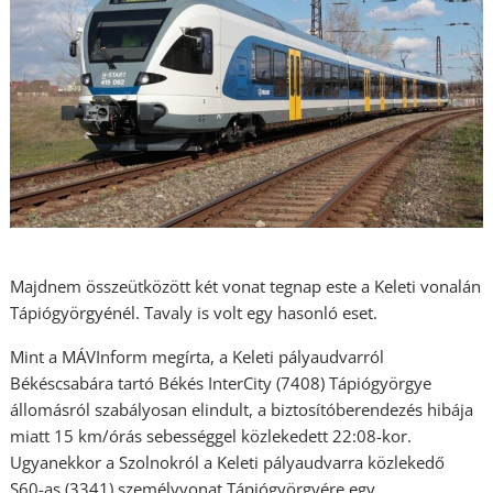
Majdnem összeütközött két vonat tegnap este a Keleti vonalán
Tápiógyörgyénél. Tavaly is volt egy hasonló eset.
Mint a MÁVInform megírta, a Keleti pályaudvarról
Békéscsabára tartó Békés InterCity (7408) Tápiógyörgye
állomásról szabályosan elindult, a biztosítóberendezés hibája
miatt 15 km/órás sebességgel közlekedett 22:08-kor.
Ugyanekkor a Szolnokról a Keleti pályaudvarra közlekedő
S60-as (3341) személyvonat Tápiógyörgyére egy