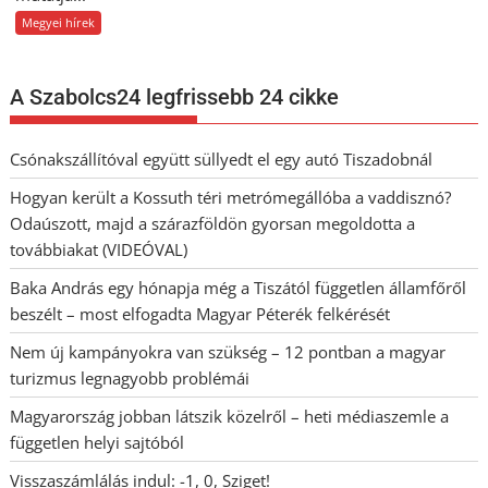
Megyei hírek
A Szabolcs24 legfrissebb 24 cikke
Csónakszállítóval együtt süllyedt el egy autó Tiszadobnál
Hogyan került a Kossuth téri metrómegállóba a vaddisznó?
Odaúszott, majd a szárazföldön gyorsan megoldotta a
továbbiakat (VIDEÓVAL)
Baka András egy hónapja még a Tiszától független államfőről
beszélt – most elfogadta Magyar Péterék felkérését
Nem új kampányokra van szükség – 12 pontban a magyar
turizmus legnagyobb problémái
Magyarország jobban látszik közelről – heti médiaszemle a
független helyi sajtóból
Visszaszámlálás indul: -1, 0, Sziget!