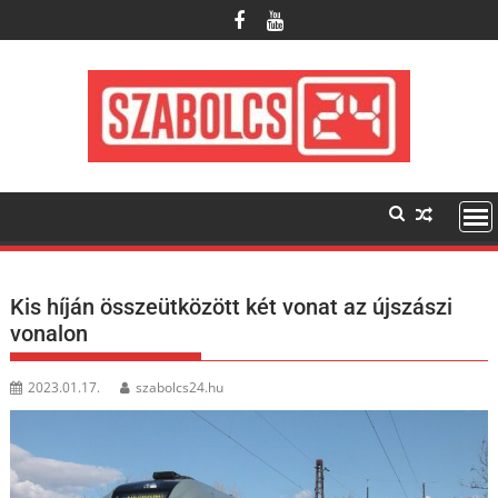
Skip
to
content
Kis híján összeütközött két vonat az újszászi
vonalon
2023.01.17.
szabolcs24.hu