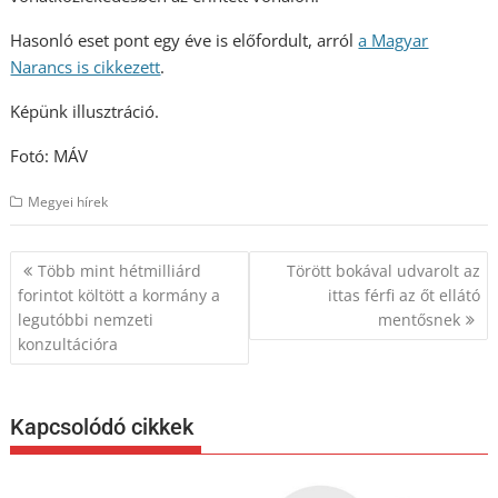
Hasonló eset pont egy éve is előfordult, arról
a Magyar
Narancs is cikkezett
.
Képünk illusztráció.
Fotó: MÁV
Megyei hírek
Bejegyzés
Több mint hétmilliárd
Törött bokával udvarolt az
navigáció
forintot költött a kormány a
ittas férfi az őt ellátó
legutóbbi nemzeti
mentősnek
konzultációra
Kapcsolódó cikkek