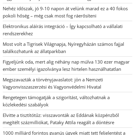
Nehéz időszak, jó 9-10 napon át velünk marad ez a 40 fokos
pokoli hőség – még csak most fog ráerősíteni
Elektronikus aláírás integráció – Így kapcsolható a vállalati
rendszerekhez
Most volt a Tigrisek Világnapja, Nyíregyházán számos fajjal
találkozhatunk az állatparkban
Figyeljünk oda, mert alig néhány nap múlva 130 ezer magyar
ember személyi igazolványa lesz hirtelen használhatatlan
Megszavazták a törvényjavaslatot: jön a Nemzeti
Vagyonvisszaszerzési és Vagyonvédelmi Hivatal
Rengetegen támogatják a szigorítást, változhatnak a
közlekedési szabályok
Elvitte a tisztítótűz: visszavonták az Eddának közpénzből
megítélt százmilliókat, Pataky Attila reagált a döntésre
1000 milliárd forintos gyanús ügyek miatt tett feljelentést a