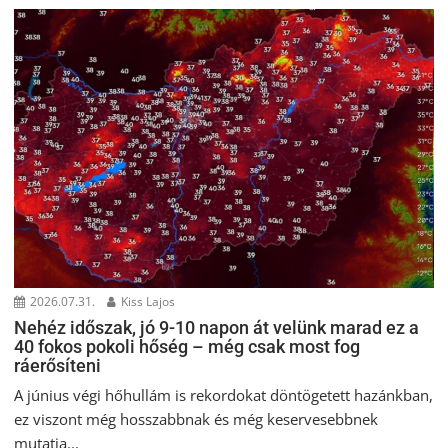
2026.07.31.
Kiss Lajos
Nehéz időszak, jó 9-10 napon át velünk marad ez a
40 fokos pokoli hőség – még csak most fog
ráerősíteni
A június végi hőhullám is rekordokat döntögetett hazánkban,
ez viszont még hosszabbnak és még keservesebbnek
mutatja...