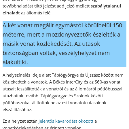
továbbhaladást tiltó jelzést adó jelző mellett
szabálytalanul
elhaladt
az állomás felé.
A két vonat megállt egymástól körülbelül 150
méterre, mert a mozdonyvezetők észlelték a
másik vonat közlekedését. Az utasok
biztonságban voltak, veszélyhelyzet nem
alakult ki.
A helyszínelés ideje alatt Tápiógyörgye és Újszász között nem
közlekedtek a vonatok. A Békés InterCity és az S60-as vonat
utasait leszállították a vonatról és az állomásról pótlóbusszal
utazhattak tovább. Tápiógyörgye és Szolnok között
pótlóbuszokat állítottak be az esti vonatok utasainak
elszállításához.
Ez a helyzet aztán
jelentős kavarodást okozott
a
vonatközlekedésben az érintett vonalon.