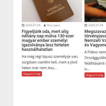
2026.07.29.
Kiss Lajos
2026.07.28.
Figyeljünk oda, mert alig
Megszavaz
néhány nap múlva 130 ezer
törvényjava
magyar ember személyi
Nemzeti Va
igazolványa lesz hirtelen
és Vagyonv
használhatatlan
A Fidesz nem 
Ha még régi típusú személyije van,
Országgyűlés
sürgősen cserélni kell, mert a jövő
felállításáról
héten már nem lesz...
is...
Magyarország
Magyarország