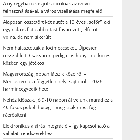
A nyíregyháziak is jól spórolnak az ivóvíz
felhasználásával, a város vízellátása megfelelő
Alaposan összetört két autót a 13 éves „sofőr”, aki
egy nála is fiatalabb utast fuvarozott, elfutott
volna, de nem sikerült
Nem halasztották a focimeccseket, Újpesten
rosszul lett, Csákváron pedig el is hunyt mérkőzés
közben egy játékos
Magyarország jobban látszik közelről –
Médiaszemle a független helyi sajtóból – 2026
harmincegyedik hete
Nehéz időszak, jó 9-10 napon át velünk marad ez a
40 fokos pokoli hőség – még csak most fog
ráerősíteni
Elektronikus aláírás integráció – Így kapcsolható a
vállalati rendszerekhez