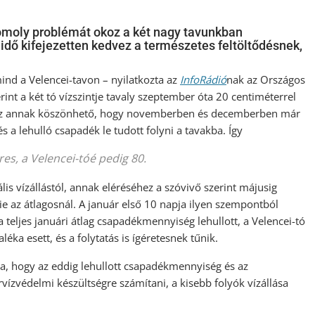
omoly problémát okoz a két nagy tavunkban
 idő kifejezetten kedvez a természetes feltöltődésnek,
ind a Velencei-tavon – nyilatkozta az
InfoRádió
nak az Országos
rint a két tó vízszintje tavaly szeptember óta 20 centiméterrel
. Ez annak köszönhető, hogy novemberben és decemberben már
s a lehulló csapadék le tudott folyni a tavakba. Így
es, a Velencei-tóé pedig 80.
s vízállástól, annak eléréséhez a szóvivő szerint májusig
 az átlagosnál. A január első 10 napja ilyen szempontból
 a teljes januári átlag csapadékmennyiség lehullott, a Velencei-tó
éka esett, és a folytatás is ígéretesnek tűnik.
dta, hogy az eddig lehullott csapadékmennyiség és az
rvízvédelmi készültségre számítani, a kisebb folyók vízállása