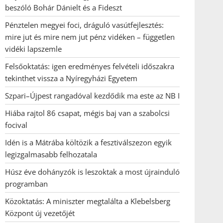
beszóló Bohár Dánielt és a Fideszt
Pénztelen megyei foci, dráguló vasútfejlesztés:
mire jut és mire nem jut pénz vidéken – független
vidéki lapszemle
Felsőoktatás: igen eredményes felvételi időszakra
tekinthet vissza a Nyíregyházi Egyetem
Szpari–Újpest rangadóval kezdődik ma este az NB I
Hiába rajtol 86 csapat, mégis baj van a szabolcsi
focival
Idén is a Mátrába költözik a fesztiválszezon egyik
legizgalmasabb felhozatala
Húsz éve dohányzók is leszoktak a most újrainduló
programban
Közoktatás: A miniszter megtalálta a Klebelsberg
Központ új vezetőjét