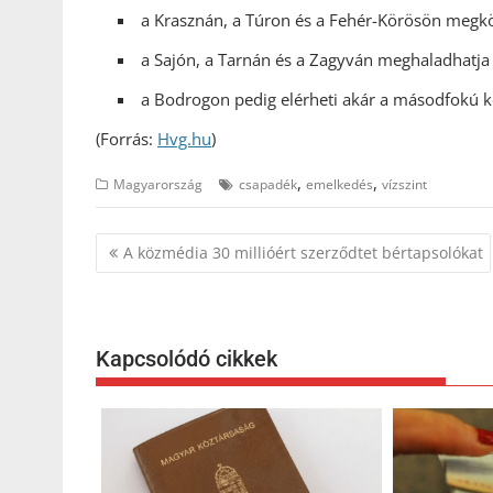
a Krasznán, a Túron és a Fehér-Körösön megköze
a Sajón, a Tarnán és a Zagyván meghaladhatja a
a Bodrogon pedig elérheti akár a másodfokú kés
(Forrás:
Hvg.hu
)
,
,
Magyarország
csapadék
emelkedés
vízszint
Bejegyzés
A közmédia 30 millióért szerződtet bértapsolókat
navigáció
Kapcsolódó cikkek