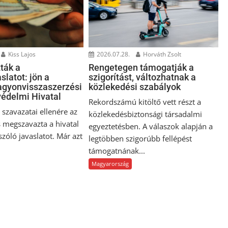
Kiss Lajos
2026.07.28.
Horváth Zsolt
ták a
Rengetegen támogatják a
slatot: jön a
szigorítást, változhatnak a
gyonvisszaszerzési
közlekedési szabályok
édelmi Hivatal
Rekordszámú kitöltő vett részt a
szavazatai ellenére az
közlekedésbiztonsági társadalmi
 megszavazta a hivatal
egyeztetésben. A válaszok alapján a
 szóló javaslatot. Már azt
legtöbben szigorúbb fellépést
támogatnának...
Magyarország