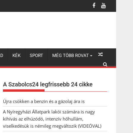
úzódó, intenzív hőhullám, viselkedésük is némileg megváltozik (VI
LD
KÉK
SPORT
MÉG TÖBB ROVAT
A Szabolcs24 legfrissebb 24 cikke
Újra csökken a benzin és a gázolaj ára is
A Nyíregyházi Állatpark lakói számára is nagy
kihívás az elhúzódó, intenzív hőhullám,
viselkedésük is némileg megváltozik (VIDEÓVAL)