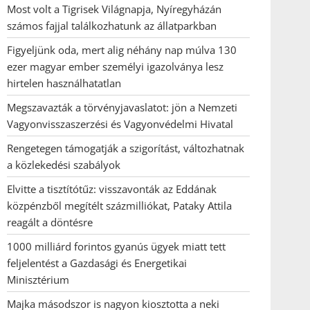
Most volt a Tigrisek Világnapja, Nyíregyházán
számos fajjal találkozhatunk az állatparkban
Figyeljünk oda, mert alig néhány nap múlva 130
ezer magyar ember személyi igazolványa lesz
hirtelen használhatatlan
Megszavazták a törvényjavaslatot: jön a Nemzeti
Vagyonvisszaszerzési és Vagyonvédelmi Hivatal
Rengetegen támogatják a szigorítást, változhatnak
a közlekedési szabályok
Elvitte a tisztítótűz: visszavonták az Eddának
közpénzből megítélt százmilliókat, Pataky Attila
reagált a döntésre
1000 milliárd forintos gyanús ügyek miatt tett
feljelentést a Gazdasági és Energetikai
Minisztérium
Majka másodszor is nagyon kiosztotta a neki