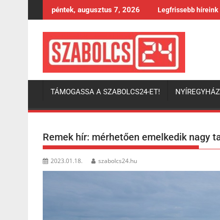
Skip
péntek, augusztus 7, 2026
Legfrissebb híreink
to
content
TÁMOGASSA A SZABOLCS24-ET!
NYÍREGYHÁ
Remek hír: mérhetően emelkedik nagy ta
2023.01.18.
szabolcs24.hu