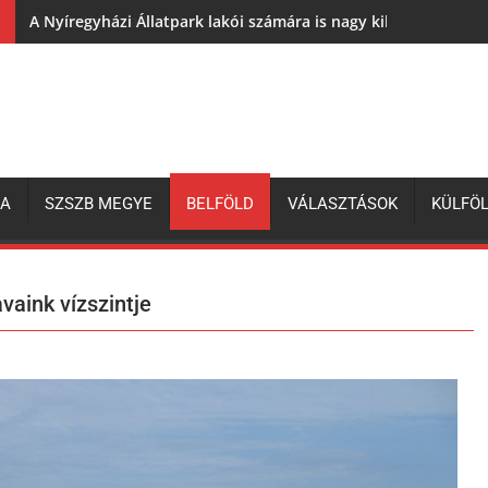
A Nyíregyházi Állatpark lakói számára is nagy kihívás az elh
ZA
SZSZB MEGYE
BELFÖLD
VÁLASZTÁSOK
KÜLFÖ
vaink vízszintje