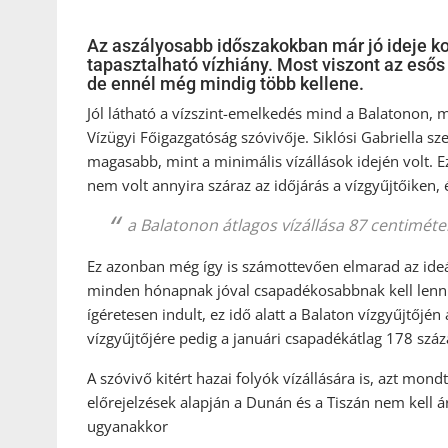
Az aszályosabb időszakokban már jó ideje k
tapasztalható vízhiány. Most viszont az esős
de ennél még mindig több kellene.
Jól látható a vízszint-emelkedés mind a Balatonon, m
Vízügyi Főigazgatóság szóvivője. Siklósi Gabriella sze
magasabb, mint a minimális vízállások idején volt
nem volt annyira száraz az időjárás a vízgyűjtőiken, é
a Balatonon átlagos vízállása 87 centiméter
Ez azonban még így is számottevően elmarad az ideáli
minden hónapnak jóval csapadékosabbnak kell lennie
ígéretesen indult, ez idő alatt a Balaton vízgyűjtőjén
vízgyűjtőjére pedig a januári csapadékátlag 178 százal
A szóvivő kitért hazai folyók vízállására is, azt mon
előrejelzések alapján a Dunán és a Tiszán nem kell á
ugyanakkor