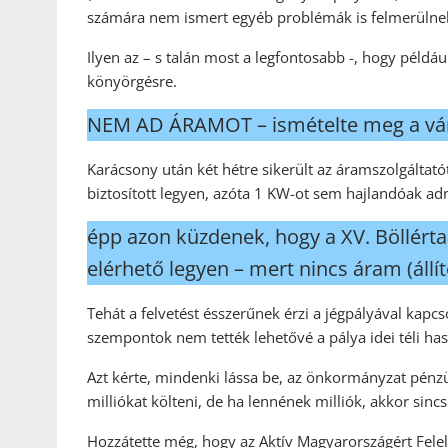
számára nem ismert egyéb problémák is felmerülne
Ilyen az – s talán most a legfontosabb -, hogy példáu
könyörgésre.
NEM AD ÁRAMOT – ismételte meg a vár
Karácsony után két hétre sikerült az áramszolgáltat
biztosított legyen, azóta 1 KW-ot sem hajlandóak adn
épp azon küzdenek, hogy a XV. Böllér
elérhető legyen – mert nincs áram (állít
Tehát a felvetést ésszerűnek érzi a jégpályával kapc
szempontok nem tették lehetővé a pálya idei téli has
Azt kérte, mindenki lássa be, az önkormányzat pénzüg
milliókat költeni, de ha lennének milliók, akkor sinc
Hozzátette még, hogy az Aktív Magyarországért Felel