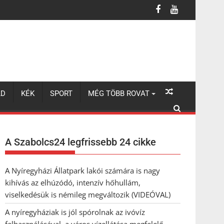
 a város vízellátása megfelelő
LD
KÉK
SPORT
MÉG TÖBB ROVAT
A Szabolcs24 legfrissebb 24 cikke
A Nyíregyházi Állatpark lakói számára is nagy
kihívás az elhúzódó, intenzív hőhullám,
viselkedésük is némileg megváltozik (VIDEÓVAL)
A nyíregyháziak is jól spórolnak az ivóvíz