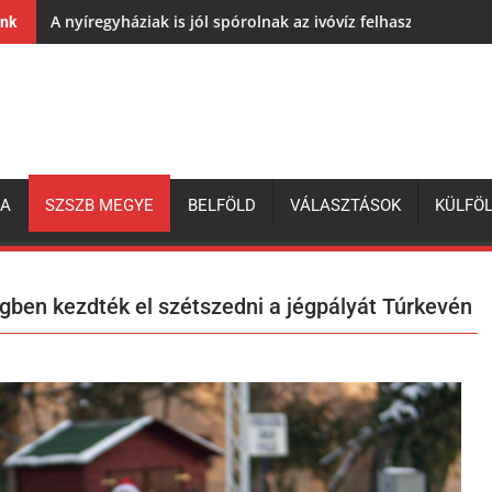
A nyíregyháziak is jól spórolnak az ivóvíz felhasználásával,
ink
ZA
SZSZB MEGYE
BELFÖLD
VÁLASZTÁSOK
KÜLFÖ
gben kezdték el szétszedni a jégpályát Túrkevén