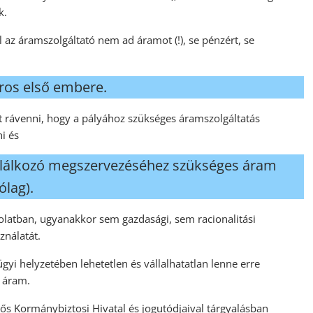
k.
l az áramszolgáltató nem ad áramot (!), se pénzért, se
os első embere.
ót rávenni, hogy a pályához szükséges áramszolgáltatás
i és
találkozó megszervezéséhez szükséges áram
ólag).
solatban, ugyanakkor sem gazdasági, sem racionalitási
ználatát.
yi helyzetében lehetetlen és vállalhatatlan lenne erre
s áram.
ős Kormánybiztosi Hivatal és jogutódjaival tárgyalásban