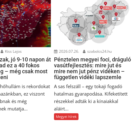
Kiss Lajos
2026.07.26.
szabolcs24.hu
ak, jó 9-10 napon át
Pénztelen megyei foci, dráguló
ad ez a 40 fokos
vasútfejlesztés: mire jut és
ég – még csak most
mire nem jut pénz vidéken –
teni
független vidéki lapszemle
i hőhullám is rekordokat
A sas felszáll – egy tokaji fogadó
hazánkban, ez viszont
hatalmas gyarapodása. Kifeketített
bnak és még
részekkel adták ki a kínaiakkal
ek mutatja...
aláírt...
Megyei hírek