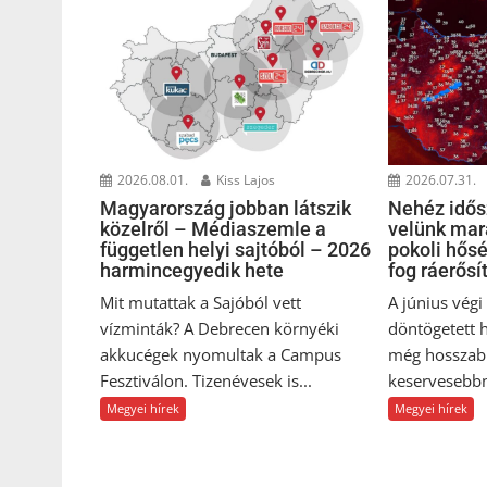
2026.08.01.
Kiss Lajos
2026.07.31.
Magyarország jobban látszik
Nehéz idősz
közelről – Médiaszemle a
velünk mar
független helyi sajtóból – 2026
pokoli hős
harmincegyedik hete
fog ráerősí
Mit mutattak a Sajóból vett
A június vég
vízminták? A Debrecen környéki
döntögetett 
akkucégek nyomultak a Campus
még hosszab
Fesztiválon. Tizenévesek is...
keservesebbn
Megyei hírek
Megyei hírek