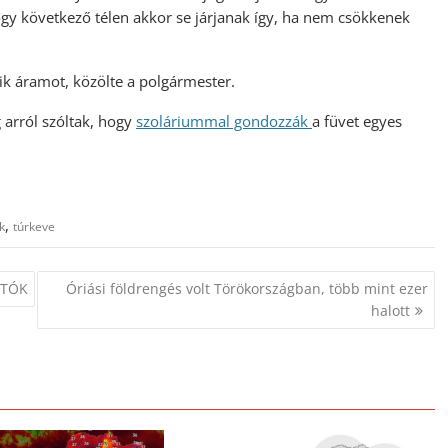
hogy következő télen akkor se járjanak így, ha nem csökkenek
kik áramot, közölte a polgármester.
arról szóltak, hogy
szoláriummal gondozzák
a füvet egyes
,
k
túrkeve
FOTÓK
Óriási földrengés volt Törökországban, több mint ezer
halott