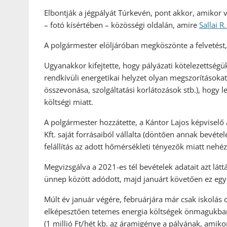
Elbontják a jégpályát Túrkevén, pont akkor, amikor v
– fotó kísértében – közösségi oldalán, amire
Sallai R
A polgármester elöljáróban megköszönte a felvetést, 
Ugyanakkor kifejtette, hogy pályázati kötelezettségü
rendkívüli energetikai helyzet olyan megszorításoka
összevonása, szolgáltatási korlátozások stb.), hogy 
költségi miatt.
A polgármester hozzátette, a Kántor Lajos képviselő 
Kft. saját forrásaiból vállalta (döntően annak bevéte
felállítás az adott hőmérsékleti tényezők miatt nehéz
Megvizsgálva a 2021-es tél bevételek adatait azt lát
ünnep között adódott, majd januárt követően ez egyre
Múlt év január végére, februárjára már csak iskolás 
elképesztően tetemes energia költségek önmagukban is
(1 millió Ft/hét kb. az áramigénye a pályának, ami