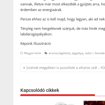
vannak, illetve már most elkezdték a gyűjtés arra, 
érdemben az energiaárak.
Persze ehhez az is kell majd, hogy legyen, aki ad ne
Tényleg nem hergelésnek szánjuk, de más hírek meg 
labdarúgópályákon.
Képünk illusztráció
,
,
Megyei hírek
áramszolgáltató
jégpálya
sallai r. benede
Bejegyzés
Szolnok megyében is pusztított a viharos szél – 
navigáció
Kapcsolódó cikkek