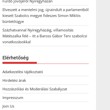
Fürdő jövőjéről Nyíregyházán
Elveszett a mentelmi jog, újraindult a parlamentből
kiesett Szabolcs megyei fideszes Simon Miklós
büntetőügye
Százhatvannal Nyíregyházáig, villamosítás
Mátészalka felé – itt a Baross Gábor Terv szabolcsi
vonatkozásokkal
Elérhetőség
Adatkezelési tájékoztató
Hirdetési árak
Hozzászólási és Moderálási Szabályzat
Impresszum
Join Us