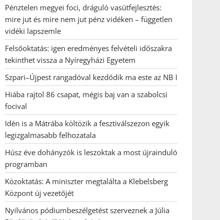
Pénztelen megyei foci, dráguló vasútfejlesztés:
mire jut és mire nem jut pénz vidéken – független
vidéki lapszemle
Felsőoktatás: igen eredményes felvételi időszakra
tekinthet vissza a Nyíregyházi Egyetem
Szpari–Újpest rangadóval kezdődik ma este az NB I
Hiába rajtol 86 csapat, mégis baj van a szabolcsi
focival
Idén is a Mátrába költözik a fesztiválszezon egyik
legizgalmasabb felhozatala
Húsz éve dohányzók is leszoktak a most újrainduló
programban
Közoktatás: A miniszter megtalálta a Klebelsberg
Központ új vezetőjét
Nyilvános pódiumbeszélgetést szerveznek a Júlia