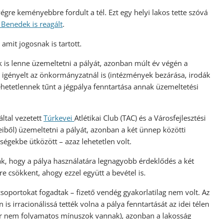
égre keményebbre fordult a tél. Ezt egy helyi lakos tette szóvá
. Benedek is reagált
.
amit jogosnak is tartott.
k is lenne üzemeltetni a pályát, azonban múlt év végén a
t igényelt az önkormányzatnál is (intézmények bezárása, irodák
lehetetlennek tűnt a jégpálya fenntartása annak üzemeltetési
által vezetett
Túrkevei
Atlétikai Club (TAC) és a Városfejlesztési
leiből) üzemeltetni a pályát, azonban a két ünnep közötti
ségekbe ütközött – azaz lehetetlen volt.
ták, hogy a pálya használatára legnagyobb érdeklődés a két
 csökkent, ahogy ezzel együtt a bevétel is.
csoportokat fogadtak – fizető vendég gyakorlatilag nem volt. Az
 irracionálissá tették volna a pálya fenntartását az idei télen
kor nem folyamatos mínuszok vannak), azonban a lakosság