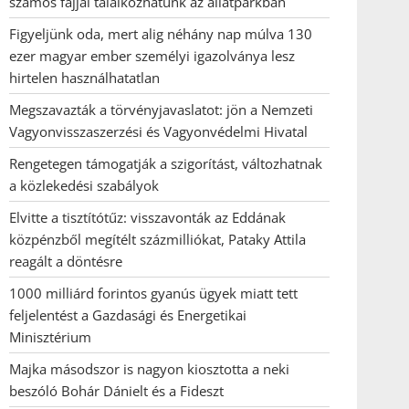
számos fajjal találkozhatunk az állatparkban
Figyeljünk oda, mert alig néhány nap múlva 130
ezer magyar ember személyi igazolványa lesz
hirtelen használhatatlan
Megszavazták a törvényjavaslatot: jön a Nemzeti
Vagyonvisszaszerzési és Vagyonvédelmi Hivatal
Rengetegen támogatják a szigorítást, változhatnak
a közlekedési szabályok
Elvitte a tisztítótűz: visszavonták az Eddának
közpénzből megítélt százmilliókat, Pataky Attila
reagált a döntésre
1000 milliárd forintos gyanús ügyek miatt tett
feljelentést a Gazdasági és Energetikai
Minisztérium
Majka másodszor is nagyon kiosztotta a neki
beszóló Bohár Dánielt és a Fideszt