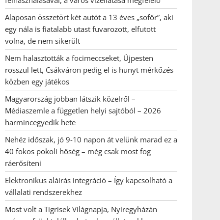
felhasználásával, a város vízellátása megfelelő
Alaposan összetört két autót a 13 éves „sofőr”, aki
egy nála is fiatalabb utast fuvarozott, elfutott
volna, de nem sikerült
Nem halasztották a focimeccseket, Újpesten
rosszul lett, Csákváron pedig el is hunyt mérkőzés
közben egy játékos
Magyarország jobban látszik közelről –
Médiaszemle a független helyi sajtóból – 2026
harmincegyedik hete
Nehéz időszak, jó 9-10 napon át velünk marad ez a
40 fokos pokoli hőség – még csak most fog
ráerősíteni
Elektronikus aláírás integráció – Így kapcsolható a
vállalati rendszerekhez
Most volt a Tigrisek Világnapja, Nyíregyházán