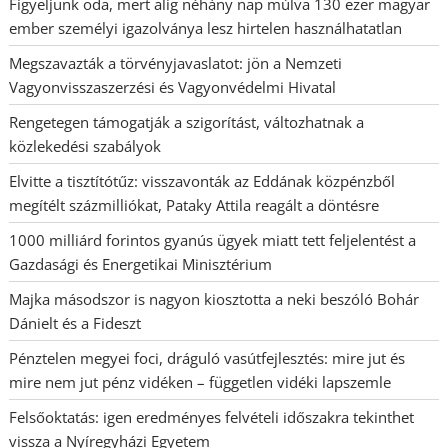
Figyeljünk oda, mert alig néhány nap múlva 130 ezer magyar
ember személyi igazolványa lesz hirtelen használhatatlan
Megszavazták a törvényjavaslatot: jön a Nemzeti
Vagyonvisszaszerzési és Vagyonvédelmi Hivatal
Rengetegen támogatják a szigorítást, változhatnak a
közlekedési szabályok
Elvitte a tisztítótűz: visszavonták az Eddának közpénzből
megítélt százmilliókat, Pataky Attila reagált a döntésre
1000 milliárd forintos gyanús ügyek miatt tett feljelentést a
Gazdasági és Energetikai Minisztérium
Majka másodszor is nagyon kiosztotta a neki beszóló Bohár
Dánielt és a Fideszt
Pénztelen megyei foci, dráguló vasútfejlesztés: mire jut és
mire nem jut pénz vidéken – független vidéki lapszemle
Felsőoktatás: igen eredményes felvételi időszakra tekinthet
vissza a Nyíregyházi Egyetem