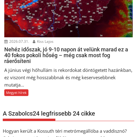
2026.07.31.
Kiss Lajos
Nehéz időszak, jó 9-10 napon át velünk marad ez a
40 fokos pokoli hőség – még csak most fog
ráerősíteni
A június végi hőhullám is rekordokat döntögetett hazánkban,
ez viszont még hosszabbnak és még keservesebbnek
mutatja...
Megyei hírek
A Szabolcs24 legfrissebb 24 cikke
Hogyan került a Kossuth téri metrómegállóba a vaddisznó?