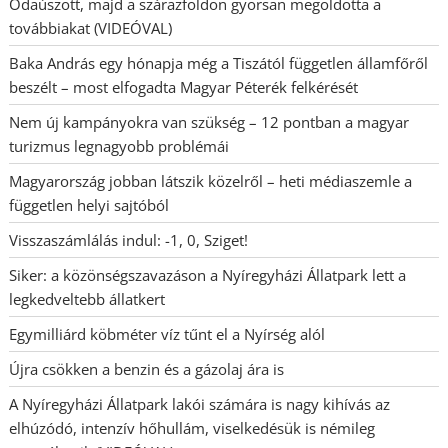
Odaúszott, majd a szárazföldön gyorsan megoldotta a
továbbiakat (VIDEÓVAL)
Baka András egy hónapja még a Tiszától független államfőről
beszélt – most elfogadta Magyar Péterék felkérését
Nem új kampányokra van szükség – 12 pontban a magyar
turizmus legnagyobb problémái
Magyarország jobban látszik közelről – heti médiaszemle a
független helyi sajtóból
Visszaszámlálás indul: -1, 0, Sziget!
Siker: a közönségszavazáson a Nyíregyházi Állatpark lett a
legkedveltebb állatkert
Egymilliárd köbméter víz tűnt el a Nyírség alól
Újra csökken a benzin és a gázolaj ára is
A Nyíregyházi Állatpark lakói számára is nagy kihívás az
elhúzódó, intenzív hőhullám, viselkedésük is némileg