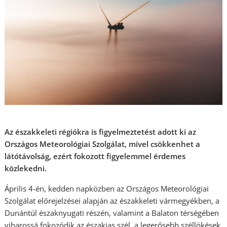
Az északkeleti régiókra is figyelmeztetést adott ki az
Országos Meteorológiai Szolgálat, mivel csökkenhet a
látótávolság, ezért fokozott figyelemmel érdemes
közlekedni.
Április 4-én, kedden napközben az Országos Meteorológiai
Szolgálat előrejelzései alapján az északkeleti vármegyékben, a
Dunántúl északnyugati részén, valamint a Balaton térségében
viharossá fokozódik az északias szél, a legerősebb széllökések