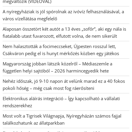
megváltozik (VIDEÓVAL)
A nyíregyháziak is jól spórolnak az ivóvíz felhasználásával, a
város vízellátása megfelelő
Alaposan összetört két autót a 13 éves „sofőr”, aki egy nála is
fiatalabb utast fuvarozott, elfutott volna, de nem sikerült
Nem halasztották a focimeccseket, Újpesten rosszul lett,
Csákváron pedig el is hunyt mérkőzés közben egy játékos
Magyarország jobban látszik közelről – Médiaszemle a
független helyi sajtóból – 2026 harmincegyedik hete
Nehéz időszak, jó 9-10 napon át velünk marad ez a 40 fokos
pokoli hőség – még csak most fog ráerősíteni
Elektronikus aláírás integráció – Így kapcsolható a vállalati
rendszerekhez
Most volt a Tigrisek Világnapja, Nyíregyházán számos fajjal
találkozhatunk az állatparkban