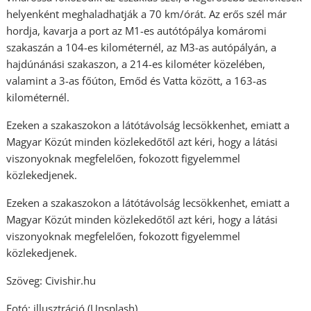
helyenként meghaladhatják a 70 km/órát. Az erős szél már
hordja, kavarja a port az M1-es autótópálya komáromi
szakaszán a 104-es kilométernél, az M3-as autópályán, a
hajdúnánási szakaszon, a 214-es kilométer közelében,
valamint a 3-as főúton, Emőd és Vatta között, a 163-as
kilométernél.
Ezeken a szakaszokon a látótávolság lecsökkenhet, emiatt a
Magyar Közút minden közlekedőtől azt kéri, hogy a látási
viszonyoknak megfelelően, fokozott figyelemmel
közlekedjenek.
Ezeken a szakaszokon a látótávolság lecsökkenhet, emiatt a
Magyar Közút minden közlekedőtől azt kéri, hogy a látási
viszonyoknak megfelelően, fokozott figyelemmel
közlekedjenek.
Szöveg: Civishir.hu
Fotó: illusztráció (Unsplash)