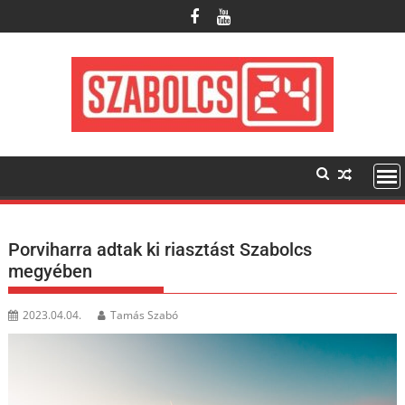
Skip
to
content
Porviharra adtak ki riasztást Szabolcs
megyében
2023.04.04.
Tamás Szabó