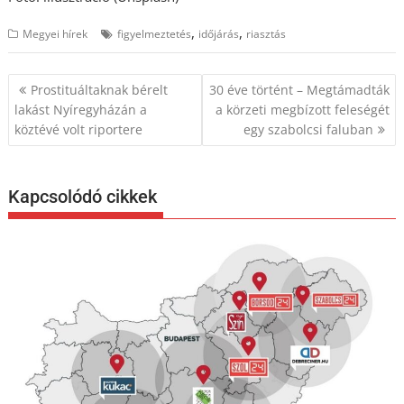
,
,
Megyei hírek
figyelmeztetés
időjárás
riasztás
Bejegyzés
Prostituáltaknak bérelt
30 éve történt – Megtámadták
navigáció
lakást Nyíregyházán a
a körzeti megbízott feleségét
köztévé volt riportere
egy szabolcsi faluban
Kapcsolódó cikkek