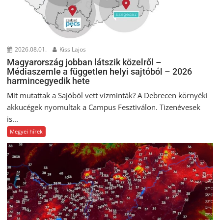
2026.08.01.
Kiss Lajos
Magyarország jobban látszik közelről –
Médiaszemle a független helyi sajtóból – 2026
harmincegyedik hete
Mit mutattak a Sajóból vett vízminták? A Debrecen környéki
akkucégek nyomultak a Campus Fesztiválon. Tizenévesek
is...
Megyei hírek