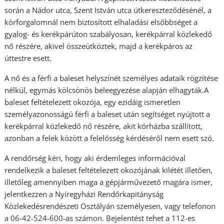
során a Nádor utca, Szent István utca útkereszteződésénél, a
körforgalomnál nem biztosított elhaladási elsőbbséget a
gyalog- és kerékpárúton szabályosan, kerékpárral közlekedő
nő részére, akivel összeütköztek, majd a kerékpáros az
úttestre esett.
A nő és a férfi a baleset helyszínét személyes adataik rögzítése
nélkül, egymás kölcsönös beleegyezése alapján elhagyták.A
baleset feltételezett okozója, egy ezidáig ismeretlen
személyazonosságú férfi a baleset után segítséget nyújtott a
kerékpárral közlekedő nő részére, akit kórházba szállított,
azonban a felek között a felelősség kérdéséről nem esett szó.
A rendőrség kéri, hogy aki érdemleges információval
rendelkezik a baleset feltételezett okozójának kilétét illetően,
illetőleg amennyiben maga a gépjárművezető magára ismer,
jelentkezzen a Nyíregyházi Rendőrkapitányság
Közlekedésrendészeti Osztályán személyesen, vagy telefonon
a 06-42-524-600-as számon. Bejelentést tehet a 112-es