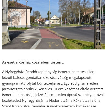
Az eset a kórház közelében történt.
A Nyíregyházi Rendőrkapitányság ismeretlen tettes ellen
közúti baleset gondatlan okozása vétség megalapozott
gyanúja miatt folytat büntetőeljárást. Egy eddig ismeretlen
járművezető április 21-én 9 és 10 óra között az általa vezetett
ismeretlen hatósági jelzésű, ismeretlen típusú személyautóval
közlekedett Nyíregyházán, a Nádor utcán a Róka utca felől a
Szent István utca irányába. A gépkocsivezető közlekedése