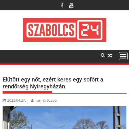
Skip
to
content
Elütött egy nőt, ezért keres egy sofőrt a
rendőrség Nyíregyházán
2023.04.27.
Tamás Szabó