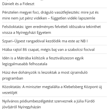
Dánielt és a Fideszt
Pénztelen megyei foci, dráguló vasútfejlesztés: mire jut és
mire nem jut pénz vidéken – független vidéki lapszemle
Felsőoktatás: igen eredményes felvételi időszakra tekinthet
vissza a Nyíregyházi Egyetem
Szpari–Újpest rangadóval kezdődik ma este az NB I
Hiába rajtol 86 csapat, mégis baj van a szabolcsi focival
Idén is a Mátrába költözik a fesztiválszezon egyik
legizgalmasabb felhozatala
Húsz éve dohányzók is leszoktak a most újrainduló
programban
Közoktatás: A miniszter megtalálta a Klebelsberg Központ új
vezetőjét
Nyilvános pódiumbeszélgetést szerveznek a Júlia Fürdő
jövőjéről Nyíregyházán