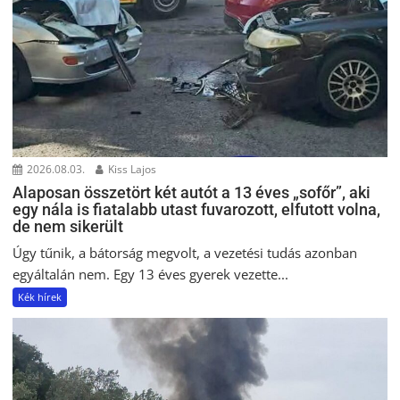
2026.08.03.
Kiss Lajos
Alaposan összetört két autót a 13 éves „sofőr”, aki
egy nála is fiatalabb utast fuvarozott, elfutott volna,
de nem sikerült
Úgy tűnik, a bátorság megvolt, a vezetési tudás azonban
egyáltalán nem. Egy 13 éves gyerek vezette...
Kék hírek