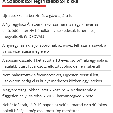
A Szabolcs24 legfrissebb 24 cikke
Újra csökken a benzin és a gázolaj ára is
A Nyíregyházi Állatpark lakói számára is nagy kihívás az
elhúzódó, intenzív hőhullám, viselkedésük is némileg
megváltozik (VIDEÓVAL)
A nyíregyháziak is jól spórolnak az ivóvíz felhasználásával, a
város vízellátása megfelelő
Alaposan összetört két autót a 13 éves „sofőr”, aki egy nála is
fiatalabb utast fuvarozott, elfutott volna, de nem sikerült
Nem halasztották a focimeccseket, Újpesten rosszul lett,
Csákváron pedig el is hunyt mérkőzés közben egy játékos
Magyarország jobban látszik közelről – Médiaszemle a
független helyi sajtóból – 2026 harmincegyedik hete
Nehéz időszak, jó 9-10 napon át velünk marad ez a 40 fokos
pokoli hőség – még csak most fog ráerősíteni