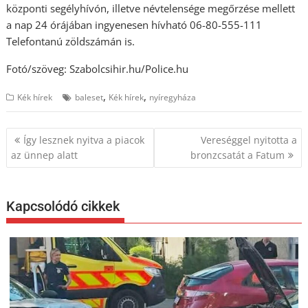
központi segélyhívón, illetve névtelensége megőrzése mellett
a nap 24 órájában ingyenesen hívható 06-80-555-111
Telefontanú zöldszámán is.
Fotó/szöveg: Szabolcsihir.hu/Police.hu
,
,
Kék hírek
baleset
Kék hírek
nyíregyháza
Bejegyzés
Így lesznek nyitva a piacok
Vereséggel nyitotta a
navigáció
az ünnep alatt
bronzcsatát a Fatum
Kapcsolódó cikkek