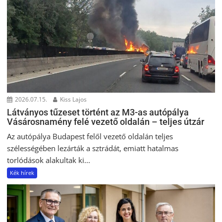
2026.07.15.
Kiss Lajos
Látványos tűzeset történt az M3-as autópálya
Vásárosnamény felé vezető oldalán – teljes útzár
Az autópálya Budapest felől vezető oldalán teljes
szélességében lezárták a sztrádát, emiatt hatalmas
torlódások alakultak ki...
Kék hírek