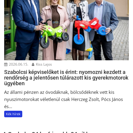
2026.06.15.
Kiss Lajos
Szabolcsi képviselőket is érint: nyomozni kezdett a
rendőrség a jelentősen túlárazott kis gyerekmotorok
ügyében
Az állami pénzen az óvodáknak, bölcsődéknek vett kis
nyuszimotorokat véletlenül csak Herczeg Zsolt, Pócs János
és...
Kék hírek