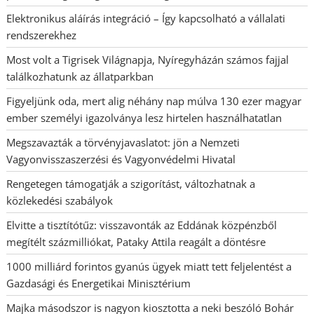
Elektronikus aláírás integráció – Így kapcsolható a vállalati
rendszerekhez
Most volt a Tigrisek Világnapja, Nyíregyházán számos fajjal
találkozhatunk az állatparkban
Figyeljünk oda, mert alig néhány nap múlva 130 ezer magyar
ember személyi igazolványa lesz hirtelen használhatatlan
Megszavazták a törvényjavaslatot: jön a Nemzeti
Vagyonvisszaszerzési és Vagyonvédelmi Hivatal
Rengetegen támogatják a szigorítást, változhatnak a
közlekedési szabályok
Elvitte a tisztítótűz: visszavonták az Eddának közpénzből
megítélt százmilliókat, Pataky Attila reagált a döntésre
1000 milliárd forintos gyanús ügyek miatt tett feljelentést a
Gazdasági és Energetikai Minisztérium
Majka másodszor is nagyon kiosztotta a neki beszóló Bohár