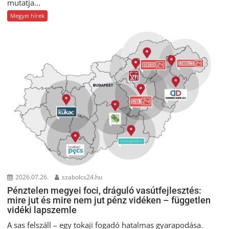
mutatja...
Megyei hírek
2026.07.26.
szabolcs24.hu
Pénztelen megyei foci, dráguló vasútfejlesztés:
mire jut és mire nem jut pénz vidéken – független
vidéki lapszemle
A sas felszáll – egy tokaji fogadó hatalmas gyarapodása.