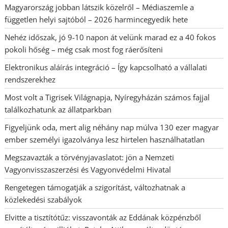
Magyarország jobban látszik közelről – Médiaszemle a
független helyi sajtóból – 2026 harmincegyedik hete
Nehéz időszak, jó 9-10 napon át velünk marad ez a 40 fokos
pokoli hőség – még csak most fog ráerősíteni
Elektronikus aláírás integráció – Így kapcsolható a vállalati
rendszerekhez
Most volt a Tigrisek Világnapja, Nyíregyházán számos fajjal
találkozhatunk az állatparkban
Figyeljünk oda, mert alig néhány nap múlva 130 ezer magyar
ember személyi igazolványa lesz hirtelen használhatatlan
Megszavazták a törvényjavaslatot: jön a Nemzeti
Vagyonvisszaszerzési és Vagyonvédelmi Hivatal
Rengetegen támogatják a szigorítást, változhatnak a
közlekedési szabályok
Elvitte a tisztítótűz: visszavonták az Eddának közpénzből