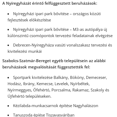
A Nyíregyházát érintő felfüggesztett beruházások:
Nyíregyházi ipari park bővítése – országos közúti
fejlesztések előkészítése
Nyíregyházi ipari park bővítése – M3-as autópálya új
különszintű csomópontok tervezési feladatainak elvégzése
​Debrecen-Nyíregyháza vasúti vonalszakasz tervezési és
kivitelezési munkái
Szabolcs-Szatmár-Bereget egyéb településein az alábbi
beruházások megvalósítását függesztették fel:
Sportpark kivitelezése Balkány, Bököny, Demeceser,
Hodász, Ibrány, Kemecse, Levelek, Nyírbéltek,
Nyírmeggyes, Ófehértó, Porcsalma, Rakamaz, Szakoly és
Újfehértó településeken.
Kézilabda-munkacsarnok építése Nagyhalászon
Tanuszoda épíése Tiszavasváriban