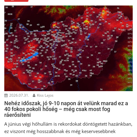
2026.07.31.
Kiss Lajos
Nehéz időszak, jó 9-10 napon át velünk marad ez a
40 fokos pokoli hőség – még csak most fog
ráerősíteni
A június végi hőhullám is rekordokat döntögetett hazánkban,
ez viszont még hosszabbnak és még keservesebbnek