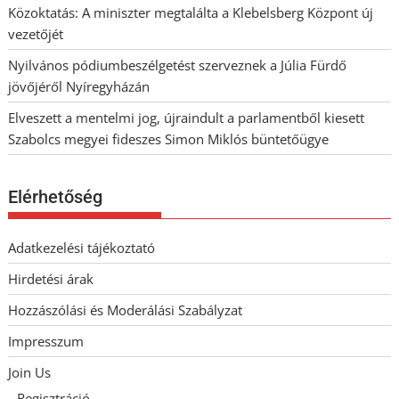
Közoktatás: A miniszter megtalálta a Klebelsberg Központ új
vezetőjét
Nyilvános pódiumbeszélgetést szerveznek a Júlia Fürdő
jövőjéről Nyíregyházán
Elveszett a mentelmi jog, újraindult a parlamentből kiesett
Szabolcs megyei fideszes Simon Miklós büntetőügye
Elérhetőség
Adatkezelési tájékoztató
Hirdetési árak
Hozzászólási és Moderálási Szabályzat
Impresszum
Join Us
Regisztráció