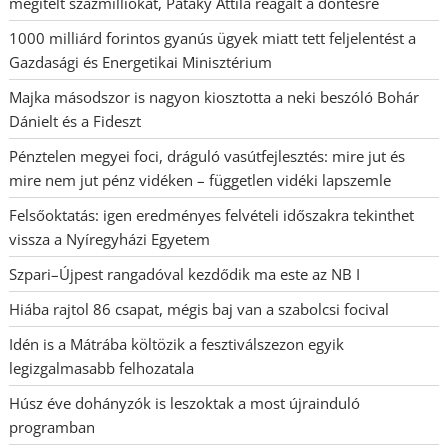
megítélt százmilliókat, Pataky Attila reagált a döntésre
1000 milliárd forintos gyanús ügyek miatt tett feljelentést a
Gazdasági és Energetikai Minisztérium
Majka másodszor is nagyon kiosztotta a neki beszóló Bohár
Dánielt és a Fideszt
Pénztelen megyei foci, dráguló vasútfejlesztés: mire jut és
mire nem jut pénz vidéken – független vidéki lapszemle
Felsőoktatás: igen eredményes felvételi időszakra tekinthet
vissza a Nyíregyházi Egyetem
Szpari–Újpest rangadóval kezdődik ma este az NB I
Hiába rajtol 86 csapat, mégis baj van a szabolcsi focival
Idén is a Mátrába költözik a fesztiválszezon egyik
legizgalmasabb felhozatala
Húsz éve dohányzók is leszoktak a most újrainduló
programban