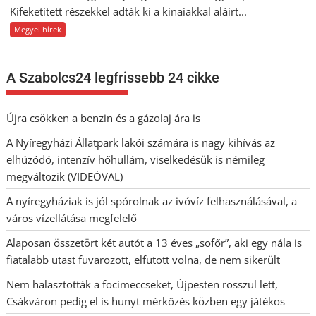
Kifeketített részekkel adták ki a kínaiakkal aláírt...
Megyei hírek
A Szabolcs24 legfrissebb 24 cikke
Újra csökken a benzin és a gázolaj ára is
A Nyíregyházi Állatpark lakói számára is nagy kihívás az
elhúzódó, intenzív hőhullám, viselkedésük is némileg
megváltozik (VIDEÓVAL)
A nyíregyháziak is jól spórolnak az ivóvíz felhasználásával, a
város vízellátása megfelelő
Alaposan összetört két autót a 13 éves „sofőr”, aki egy nála is
fiatalabb utast fuvarozott, elfutott volna, de nem sikerült
Nem halasztották a focimeccseket, Újpesten rosszul lett,
Csákváron pedig el is hunyt mérkőzés közben egy játékos