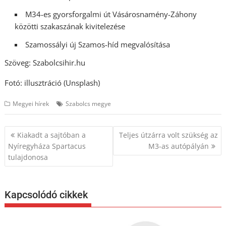
M34-es gyorsforgalmi út Vásárosnamény-Záhony
közötti szakaszának kivitelezése
Szamossályi új Szamos-híd megvalósítása
Szöveg: Szabolcsihir.hu
Fotó: illusztráció (Unsplash)
Megyei hírek
Szabolcs megye
Bejegyzés
Kiakadt a sajtóban a
Teljes útzárra volt szükség az
navigáció
Nyíregyháza Spartacus
M3-as autópályán
tulajdonosa
Kapcsolódó cikkek