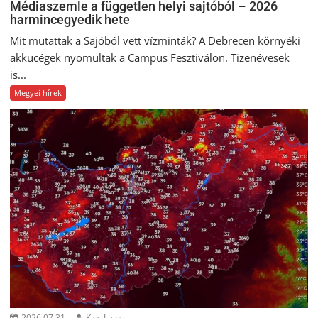
Médiaszemle a független helyi sajtóból – 2026
harmincegyedik hete
Mit mutattak a Sajóból vett vízminták? A Debrecen környéki
akkucégek nyomultak a Campus Fesztiválon. Tizenévesek
is...
Megyei hírek
2026.07.31.
Kiss Lajos