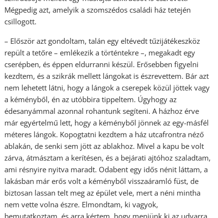
Mégpedig azt, amelyik a szomszédos családi ház tetején
csillogott.
– Először azt gondoltam, talán egy eltévedt tűzijátékeszköz
repült a tetőre – emlékezik a történtekre –, megakadt egy
cserépben, és éppen eldurranni készül. Erősebben figyelni
kezdtem, és a szikrák mellett lángokat is észrevettem. Bár azt
nem lehetett látni, hogy a lángok a cserepek közül jöttek vagy
a kéményből, én az utóbbira tippeltem. Úgyhogy az
édesanyámmal azonnal rohantunk segíteni. A házhoz érve
már egyértelmű lett, hogy a kéményből jönnek az egy-másfél
méteres lángok. Kopogtatni kezdtem a ház utcafrontra néző
ablakán, de senki sem jött az ablakhoz. Mivel a kapu be volt
zárva, átmásztam a kerítésen, és a bejárati ajtóhoz szaladtam,
ami résnyire nyitva maradt. Odabent egy idős nénit láttam, a
lakásban már erős volt a kéményből visszaáramló füst, de
biztosan lassan telt meg az épület vele, mert a néni mintha
nem vette volna észre. Elmondtam, ki vagyok,
bemutatkoztam, és arra kértem, hogy menjünk ki az udvarra.