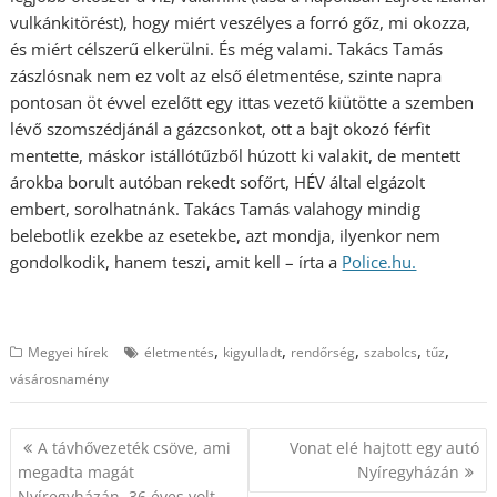
vulkánkitörést), hogy miért veszélyes a forró gőz, mi okozza,
és miért célszerű elkerülni. És még valami. Takács Tamás
zászlósnak nem ez volt az első életmentése, szinte napra
pontosan öt évvel ezelőtt egy ittas vezető kiütötte a szemben
lévő szomszédjánál a gázcsonkot, ott a bajt okozó férfit
mentette, máskor istállótűzből húzott ki valakit, de mentett
árokba borult autóban rekedt sofőrt, HÉV által elgázolt
embert, sorolhatnánk. Takács Tamás valahogy mindig
belebotlik ezekbe az esetekbe, azt mondja, ilyenkor nem
gondolkodik, hanem teszi, amit kell – írta a
Police.hu.
,
,
,
,
,
Megyei hírek
életmentés
kigyulladt
rendőrség
szabolcs
tűz
vásárosnamény
Bejegyzés
A távhővezeték csöve, ami
Vonat elé hajtott egy autó
navigáció
megadta magát
Nyíregyházán
Nyíregyházán, 36 éves volt