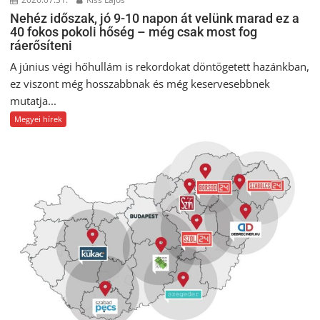
Nehéz időszak, jó 9-10 napon át velünk marad ez a
40 fokos pokoli hőség – még csak most fog
ráerősíteni
A június végi hőhullám is rekordokat döntögetett hazánkban,
ez viszont még hosszabbnak és még keservesebbnek
mutatja...
Megyei hírek