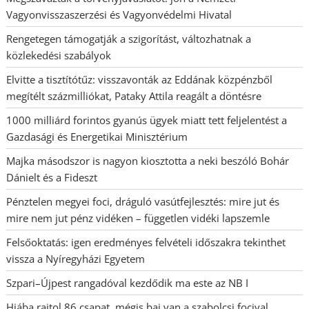
Vagyonvisszaszerzési és Vagyonvédelmi Hivatal
Rengetegen támogatják a szigorítást, változhatnak a
közlekedési szabályok
Elvitte a tisztítótűz: visszavonták az Eddának közpénzből
megítélt százmilliókat, Pataky Attila reagált a döntésre
1000 milliárd forintos gyanús ügyek miatt tett feljelentést a
Gazdasági és Energetikai Minisztérium
Majka másodszor is nagyon kiosztotta a neki beszóló Bohár
Dánielt és a Fideszt
Pénztelen megyei foci, dráguló vasútfejlesztés: mire jut és
mire nem jut pénz vidéken – független vidéki lapszemle
Felsőoktatás: igen eredményes felvételi időszakra tekinthet
vissza a Nyíregyházi Egyetem
Szpari–Újpest rangadóval kezdődik ma este az NB I
Hiába rajtol 86 csapat, mégis baj van a szabolcsi focival