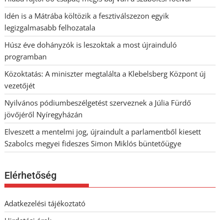
Idén is a Mátrába költözik a fesztiválszezon egyik
legizgalmasabb felhozatala
Húsz éve dohányzók is leszoktak a most újrainduló
programban
Közoktatás: A miniszter megtalálta a Klebelsberg Központ új
vezetőjét
Nyilvános pódiumbeszélgetést szerveznek a Júlia Fürdő
jövőjéről Nyíregyházán
Elveszett a mentelmi jog, újraindult a parlamentből kiesett
Szabolcs megyei fideszes Simon Miklós büntetőügye
Elérhetőség
Adatkezelési tájékoztató