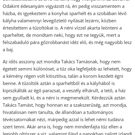
Odakint édesanyám vigyázott rá, én pedig visszamentem a
házba, és igyekeztem a konyhai sparhelt és a szobában lévő
kályha valamennyi levegőztető nyílását lezárni, közben
értesítettem a tűzoltókat is. A néni vízzel akarta leönteni a
sparheltet, de mondtam neki, hogy ezt ne tegyük, mert a
felszabaduló pára gőzrobbanást idéz elő, és még nagyobb lesz
a baj.
Az idős asszony azt mondta Takács Tamásnak, hogy nem
égetett semmi különöset, a tűz oka legfeljebb az lehetett, hogy
a kémény régen volt kitisztítva, talán a korom kezdett égni
benne. A tűzoltók aztán a sparheltből és a kályhából is
kipiszkálták az égő parazsat, a veszély elhárult, a tető, a ház
sem gyulladt ki, és a néni is megmenekült. Kérdezzük aztán
Takács Tamást, hogy honnan ez a szakszerűség, azt mondja,
hivatalosan nem tanulta, de állandóan a tudományos
tévécsatornákat nézi, márpedig azzal is lehet némi tudásra
szert tenni. Akár arra is, hogy nem mindenfajta tűz ellen a
legjobb oltószer a víz, valamint (lásd a napokban zajlott izlandi