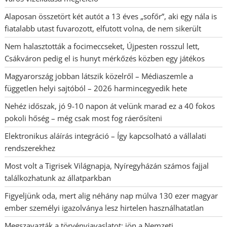
Alaposan összetört két autót a 13 éves „sofőr”, aki egy nála is
fiatalabb utast fuvarozott, elfutott volna, de nem sikerült
Nem halasztották a focimeccseket, Újpesten rosszul lett,
Csákváron pedig el is hunyt mérkőzés közben egy játékos
Magyarország jobban látszik közelről – Médiaszemle a
független helyi sajtóból – 2026 harmincegyedik hete
Nehéz időszak, jó 9-10 napon át velünk marad ez a 40 fokos
pokoli hőség – még csak most fog ráerősíteni
Elektronikus aláírás integráció – Így kapcsolható a vállalati
rendszerekhez
Most volt a Tigrisek Világnapja, Nyíregyházán számos fajjal
találkozhatunk az állatparkban
Figyeljünk oda, mert alig néhány nap múlva 130 ezer magyar
ember személyi igazolványa lesz hirtelen használhatatlan
Megszavazták a törvényjavaslatot: jön a Nemzeti