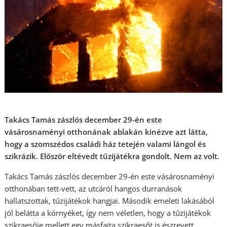
Takács Tamás zászlós december 29-én este
vásárosnaményi otthonának ablakán kinézve azt látta,
hogy a szomszédos családi ház tetején valami lángol és
szikrázik. Először eltévedt tűzijátékra gondolt. Nem az volt.
Takács Tamás zászlós december 29-én este vásárosnaményi
otthonában tett-vett, az utcáról hangos durranások
hallatszottak, tűzijátékok hangjai. Második emeleti lakásából
jól belátta a környéket, így nem véletlen, hogy a tűzijátékok
szikraesője mellett egy másfajta szikraesőt is észrevett.