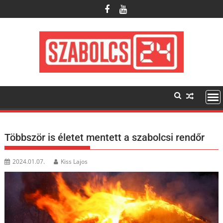
Skip
to
content
Többször is életet mentett a szabolcsi rendőr
2024.01.07.
Kiss Lajos