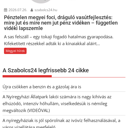
2026.07.26.
szabolcs24.hu
Pénztelen megyei foci, dráguló vasútfejlesztés:
mire jut és mire nem jut pénz vidéken – független
vidéki lapszemle
A sas felszáll – egy tokaji fogadó hatalmas gyarapodása.
Kifeketített részekkel adták ki a kínaiakkal aláírt...
Megyei hírek
A Szabolcs24 legfrissebb 24 cikke
Újra csökken a benzin és a gázolaj ára is
A Nyíregyházi Állatpark lakói számára is nagy kihívás az
elhúzódó, intenzív hőhullám, viselkedésük is némileg
megváltozik (VIDEÓVAL)
A nyíregyháziak is jól spórolnak az ivóvíz felhasználásával, a
város vízellátása megfelelő