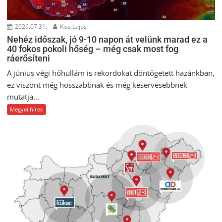
2026.07.31.
Kiss Lajos
Nehéz időszak, jó 9-10 napon át velünk marad ez a
40 fokos pokoli hőség – még csak most fog
ráerősíteni
A június végi hőhullám is rekordokat döntögetett hazánkban,
ez viszont még hosszabbnak és még keservesebbnek
mutatja...
Megyei hírek