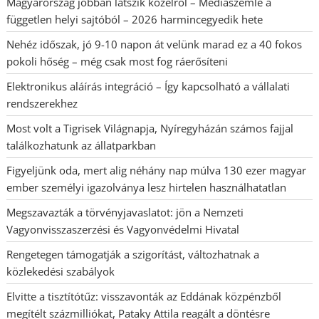
Magyarország jobban látszik közelről – Médiaszemle a
független helyi sajtóból – 2026 harmincegyedik hete
Nehéz időszak, jó 9-10 napon át velünk marad ez a 40 fokos
pokoli hőség – még csak most fog ráerősíteni
Elektronikus aláírás integráció – Így kapcsolható a vállalati
rendszerekhez
Most volt a Tigrisek Világnapja, Nyíregyházán számos fajjal
találkozhatunk az állatparkban
Figyeljünk oda, mert alig néhány nap múlva 130 ezer magyar
ember személyi igazolványa lesz hirtelen használhatatlan
Megszavazták a törvényjavaslatot: jön a Nemzeti
Vagyonvisszaszerzési és Vagyonvédelmi Hivatal
Rengetegen támogatják a szigorítást, változhatnak a
közlekedési szabályok
Elvitte a tisztítótűz: visszavonták az Eddának közpénzből
megítélt százmilliókat, Pataky Attila reagált a döntésre