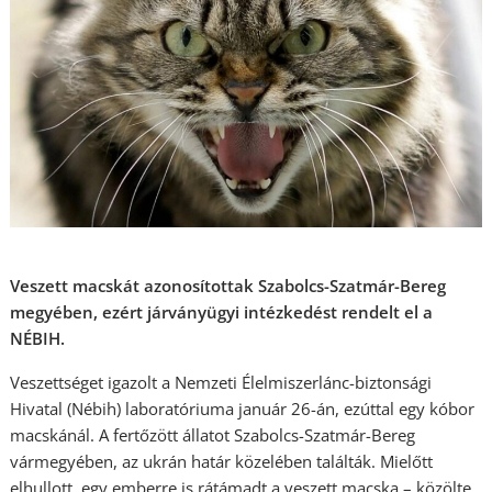
Veszett macskát azonosítottak Szabolcs-Szatmár-Bereg
megyében, ezért járványügyi intézkedést rendelt el a
NÉBIH.
Veszettséget igazolt a Nemzeti Élelmiszerlánc-biztonsági
Hivatal (Nébih) laboratóriuma január 26-án, ezúttal egy kóbor
macskánál. A fertőzött állatot Szabolcs-Szatmár-Bereg
vármegyében, az ukrán határ közelében találták. Mielőtt
elhullott, egy emberre is rátámadt a veszett macska – közölte