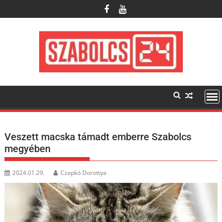
Skip
to
content
Veszett macska támadt emberre Szabolcs
megyében
2024.01.29.
Czapkó Dorottya