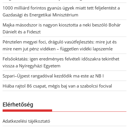
1000 milliárd forintos gyanús ügyek miatt tett feljelentést a
Gazdasági és Energetikai Minisztérium
Majka másodszor is nagyon kiosztotta a neki beszóló Bohár
Dánielt és a Fideszt
Pénztelen megyei foci, dráguló vasútfejlesztés: mire jut és
mire nem jut pénz vidéken – független vidéki lapszemle
Felsőoktatás: igen eredményes felvételi időszakra tekinthet
vissza a Nyíregyházi Egyetem
Szpari–Újpest rangadóval kezdődik ma este az NB I
Hiába rajtol 86 csapat, mégis baj van a szabolcsi focival
Elérhetőség
Adatkezelési tájékoztató