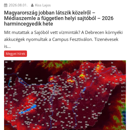
2026.08.01.
Kiss Lajos
Magyarország jobban látszik közelről –
Médiaszemle a független helyi sajtóból – 2026
harmincegyedik hete
Mit mutattak a Sajóból vett vízminták? A Debrecen környéki
akkucégek nyomultak a Campus Fesztiválon. Tizenévesek
is...
Megyei hírek