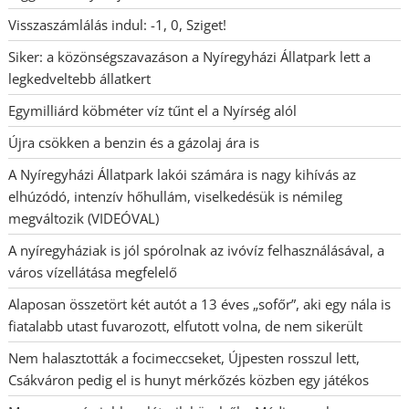
Visszaszámlálás indul: -1, 0, Sziget!
Siker: a közönségszavazáson a Nyíregyházi Állatpark lett a
legkedveltebb állatkert
Egymilliárd köbméter víz tűnt el a Nyírség alól
Újra csökken a benzin és a gázolaj ára is
A Nyíregyházi Állatpark lakói számára is nagy kihívás az
elhúzódó, intenzív hőhullám, viselkedésük is némileg
megváltozik (VIDEÓVAL)
A nyíregyháziak is jól spórolnak az ivóvíz felhasználásával, a
város vízellátása megfelelő
Alaposan összetört két autót a 13 éves „sofőr”, aki egy nála is
fiatalabb utast fuvarozott, elfutott volna, de nem sikerült
Nem halasztották a focimeccseket, Újpesten rosszul lett,
Csákváron pedig el is hunyt mérkőzés közben egy játékos