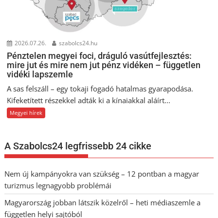
2026.07.26.
szabolcs24.hu
Pénztelen megyei foci, dráguló vasútfejlesztés:
mire jut és mire nem jut pénz vidéken – független
vidéki lapszemle
A sas felszáll – egy tokaji fogadó hatalmas gyarapodása.
Kifeketített részekkel adták ki a kínaiakkal aláírt...
Megyei hírek
A Szabolcs24 legfrissebb 24 cikke
Nem új kampányokra van szükség – 12 pontban a magyar
turizmus legnagyobb problémái
Magyarország jobban látszik közelről – heti médiaszemle a
független helyi sajtóból