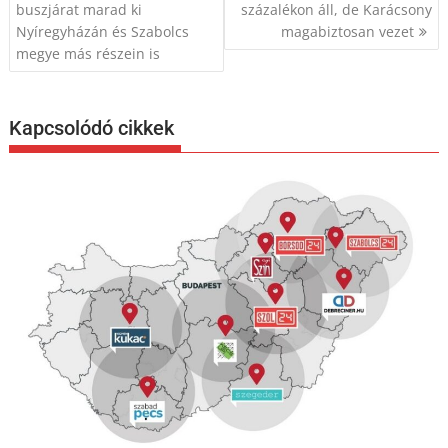
navigáció
buszjárat marad ki
százalékon áll, de Karácsony
Nyíregyházán és Szabolcs
magabiztosan vezet
megye más részein is
Kapcsolódó cikkek