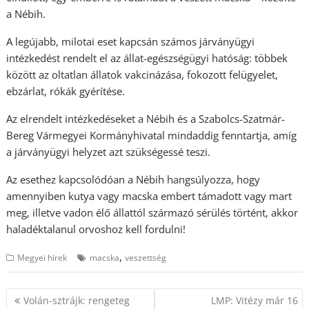
a Nébih.
A legújabb, milotai eset kapcsán számos járványügyi
intézkedést rendelt el az állat-egészségügyi hatóság: többek
között az oltatlan állatok vakcinázása, fokozott felügyelet,
ebzárlat, rókák gyérítése.
Az elrendelt intézkedéseket a Nébih és a Szabolcs-Szatmár-
Bereg Vármegyei Kormányhivatal mindaddig fenntartja, amíg
a járványügyi helyzet azt szükségessé teszi.
Az esethez kapcsolódóan a Nébih hangsúlyozza, hogy
amennyiben kutya vagy macska embert támadott vagy mart
meg, illetve vadon élő állattól származó sérülés történt, akkor
haladéktalanul orvoshoz kell fordulni!
,
Megyei hírek
macska
veszettség
Bejegyzés
Volán-sztrájk: rengeteg
LMP: Vitézy már 16