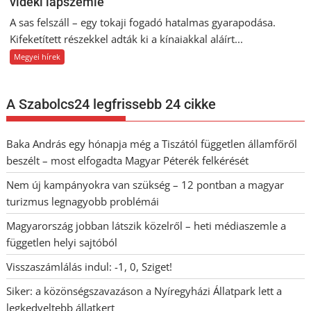
vidéki lapszemle
A sas felszáll – egy tokaji fogadó hatalmas gyarapodása.
Kifeketített részekkel adták ki a kínaiakkal aláírt...
Megyei hírek
A Szabolcs24 legfrissebb 24 cikke
Baka András egy hónapja még a Tiszától független államfőről
beszélt – most elfogadta Magyar Péterék felkérését
Nem új kampányokra van szükség – 12 pontban a magyar
turizmus legnagyobb problémái
Magyarország jobban látszik közelről – heti médiaszemle a
független helyi sajtóból
Visszaszámlálás indul: -1, 0, Sziget!
Siker: a közönségszavazáson a Nyíregyházi Állatpark lett a
legkedveltebb állatkert