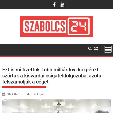
Skip
to
content
Ezt is mi fizettük: több milliárdnyi közpénzt
szórtak a kisvárdai csigafeldolgozóba, azóta
felszámolják a céget
2024.02.01.
Kiss Lajos