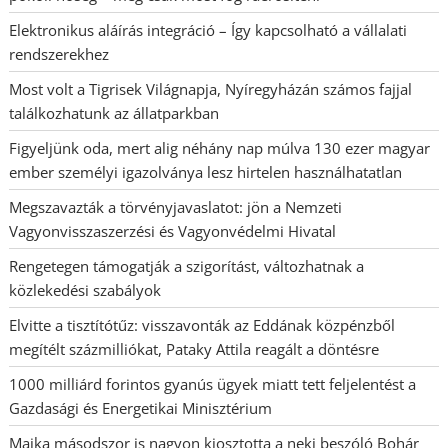
Elektronikus aláírás integráció – Így kapcsolható a vállalati
rendszerekhez
Most volt a Tigrisek Világnapja, Nyíregyházán számos fajjal
találkozhatunk az állatparkban
Figyeljünk oda, mert alig néhány nap múlva 130 ezer magyar
ember személyi igazolványa lesz hirtelen használhatatlan
Megszavazták a törvényjavaslatot: jön a Nemzeti
Vagyonvisszaszerzési és Vagyonvédelmi Hivatal
Rengetegen támogatják a szigorítást, változhatnak a
közlekedési szabályok
Elvitte a tisztítótűz: visszavonták az Eddának közpénzből
megítélt százmilliókat, Pataky Attila reagált a döntésre
1000 milliárd forintos gyanús ügyek miatt tett feljelentést a
Gazdasági és Energetikai Minisztérium
Majka másodszor is nagyon kiosztotta a neki beszóló Bohár