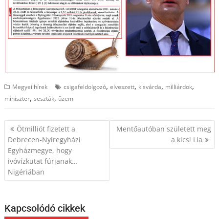
,
,
,
,
Megyei hírek
csigafeldolgozó
elveszett
kisvárda
milliárdok
,
,
miniszter
seszták
üzem
Bejegyzés
Ötmilliót fizetett a
Mentőautóban született meg
navigáció
Debrecen-Nyíregyházi
a kicsi Lia
Egyházmegye, hogy
ivóvízkutat fúrjanak…
Nigériában
Kapcsolódó cikkek