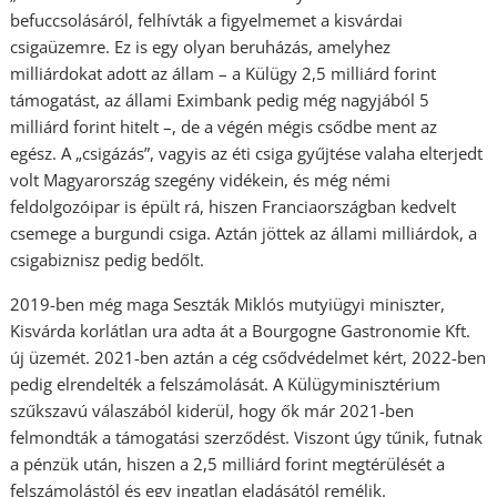
befuccsolásáról, felhívták a figyelmemet a kisvárdai
csigaüzemre. Ez is egy olyan beruházás, amelyhez
milliárdokat adott az állam – a Külügy 2,5 milliárd forint
támogatást, az állami Eximbank pedig még nagyjából 5
milliárd forint hitelt –, de a végén mégis csődbe ment az
egész. A „csigázás”, vagyis az éti csiga gyűjtése valaha elterjedt
volt Magyarország szegény vidékein, és még némi
feldolgozóipar is épült rá, hiszen Franciaországban kedvelt
csemege a burgundi csiga. Aztán jöttek az állami milliárdok, a
csigabiznisz pedig bedőlt.
2019-ben még maga Seszták Miklós mutyiügyi miniszter,
Kisvárda korlátlan ura adta át a Bourgogne Gastronomie Kft.
új üzemét. 2021-ben aztán a cég csődvédelmet kért, 2022-ben
pedig elrendelték a felszámolását. A Külügyminisztérium
szűkszavú válaszából kiderül, hogy ők már 2021-ben
felmondták a támogatási szerződést. Viszont úgy tűnik, futnak
a pénzük után, hiszen a 2,5 milliárd forint megtérülését a
felszámolástól és egy ingatlan eladásától remélik.