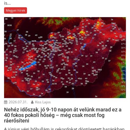
is...
Megyei hírek
2026.07.31.
Kiss Lajos
Nehéz időszak, jó 9-10 napon át velünk marad ez a
40 fokos pokoli hőség – még csak most fog
ráerősíteni
A június végi hőhullám is rekordokat döntögetett hazánkban,