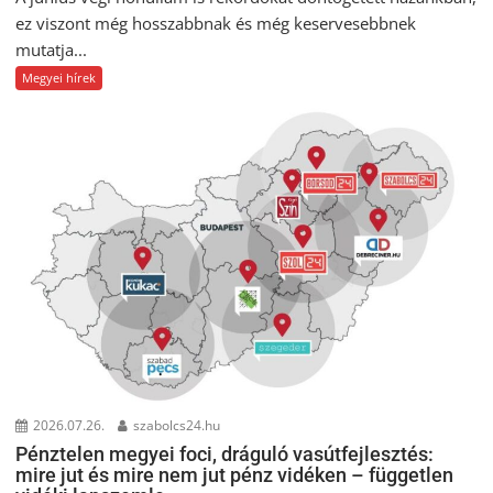
ez viszont még hosszabbnak és még keservesebbnek
mutatja...
Megyei hírek
2026.07.26.
szabolcs24.hu
Pénztelen megyei foci, dráguló vasútfejlesztés:
mire jut és mire nem jut pénz vidéken – független