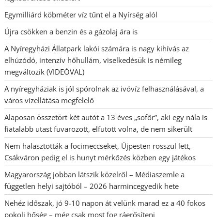
Egymilliárd köbméter víz tűnt el a Nyírség alól
Újra csökken a benzin és a gázolaj ára is
A Nyíregyházi Állatpark lakói számára is nagy kihívás az
elhúzódó, intenzív hőhullám, viselkedésük is némileg
megváltozik (VIDEÓVAL)
A nyíregyháziak is jól spórolnak az ivóvíz felhasználásával, a
város vízellátása megfelelő
Alaposan összetört két autót a 13 éves „sofőr”, aki egy nála is
fiatalabb utast fuvarozott, elfutott volna, de nem sikerült
Nem halasztották a focimeccseket, Újpesten rosszul lett,
Csákváron pedig el is hunyt mérkőzés közben egy játékos
Magyarország jobban látszik közelről – Médiaszemle a
független helyi sajtóból – 2026 harmincegyedik hete
Nehéz időszak, jó 9-10 napon át velünk marad ez a 40 fokos
pokoli hőség – még csak most fog ráerősíteni