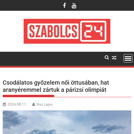
Skip
to
content
Csodálatos győzelem női öttusában, hat
aranyéremmel zártuk a párizsi olimpiát
2024.08.11.
Kiss Lajos