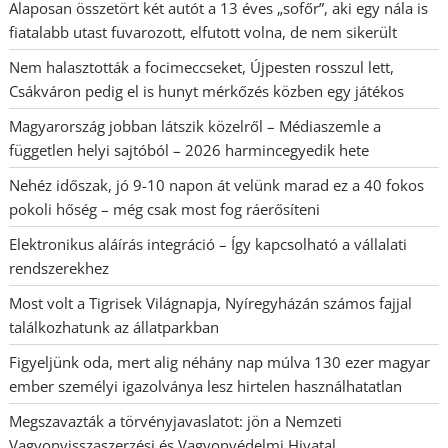
Alaposan összetört két autót a 13 éves „sofőr”, aki egy nála is
fiatalabb utast fuvarozott, elfutott volna, de nem sikerült
Nem halasztották a focimeccseket, Újpesten rosszul lett,
Csákváron pedig el is hunyt mérkőzés közben egy játékos
Magyarország jobban látszik közelről – Médiaszemle a
független helyi sajtóból – 2026 harmincegyedik hete
Nehéz időszak, jó 9-10 napon át velünk marad ez a 40 fokos
pokoli hőség – még csak most fog ráerősíteni
Elektronikus aláírás integráció – Így kapcsolható a vállalati
rendszerekhez
Most volt a Tigrisek Világnapja, Nyíregyházán számos fajjal
találkozhatunk az állatparkban
Figyeljünk oda, mert alig néhány nap múlva 130 ezer magyar
ember személyi igazolványa lesz hirtelen használhatatlan
Megszavazták a törvényjavaslatot: jön a Nemzeti
Vagyonvisszaszerzési és Vagyonvédelmi Hivatal