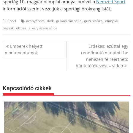
sportág 10. magyar olimpiai aranya, amivel a
Nemzeti Sp
ort
információi szerint vezetjük a sportági örökranglistát.
,
,
,
,
Sport
aranyérem
dvtk
gulyás michelle
guzi blanka
olimpiai
,
,
,
bajnok
öttusa
siker
szenzációs
Bejegyzés
Emberek helyett
Érdekes: ezúttal egy
navigáció
monumentumok
rendőrautó mutatott be
nehezen félreérthető
büntetőfékezést – videó
Kapcsolódó cikkek