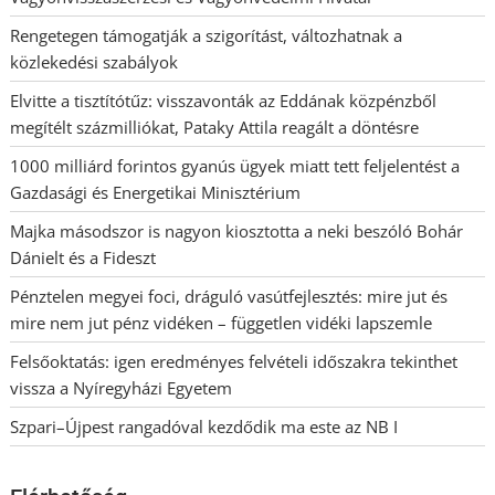
Rengetegen támogatják a szigorítást, változhatnak a
közlekedési szabályok
Elvitte a tisztítótűz: visszavonták az Eddának közpénzből
megítélt százmilliókat, Pataky Attila reagált a döntésre
1000 milliárd forintos gyanús ügyek miatt tett feljelentést a
Gazdasági és Energetikai Minisztérium
Majka másodszor is nagyon kiosztotta a neki beszóló Bohár
Dánielt és a Fideszt
Pénztelen megyei foci, dráguló vasútfejlesztés: mire jut és
mire nem jut pénz vidéken – független vidéki lapszemle
Felsőoktatás: igen eredményes felvételi időszakra tekinthet
vissza a Nyíregyházi Egyetem
Szpari–Újpest rangadóval kezdődik ma este az NB I