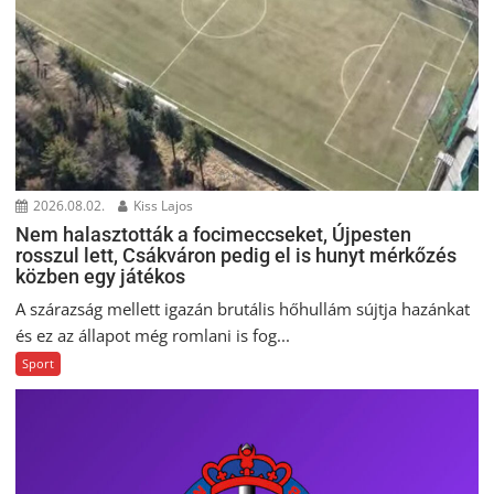
2026.08.02.
Kiss Lajos
Nem halasztották a focimeccseket, Újpesten
rosszul lett, Csákváron pedig el is hunyt mérkőzés
közben egy játékos
A szárazság mellett igazán brutális hőhullám sújtja hazánkat
és ez az állapot még romlani is fog...
Sport