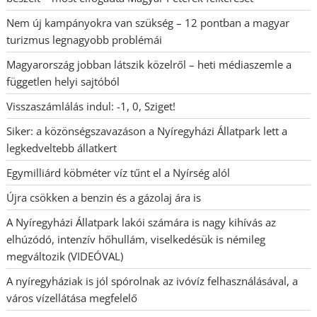
Nem új kampányokra van szükség – 12 pontban a magyar
turizmus legnagyobb problémái
Magyarország jobban látszik közelről – heti médiaszemle a
független helyi sajtóból
Visszaszámlálás indul: -1, 0, Sziget!
Siker: a közönségszavazáson a Nyíregyházi Állatpark lett a
legkedveltebb állatkert
Egymilliárd köbméter víz tűnt el a Nyírség alól
Újra csökken a benzin és a gázolaj ára is
A Nyíregyházi Állatpark lakói számára is nagy kihívás az
elhúzódó, intenzív hőhullám, viselkedésük is némileg
megváltozik (VIDEÓVAL)
A nyíregyháziak is jól spórolnak az ivóvíz felhasználásával, a
város vízellátása megfelelő