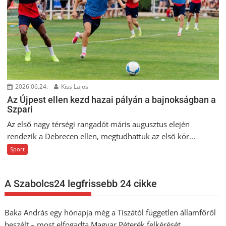
2026.06.24.
Kiss Lajos
Az Újpest ellen kezd hazai pályán a bajnokságban a
Szpari
Az első nagy térségi rangadót máris augusztus elején
rendezik a Debrecen ellen, megtudhattuk az első kör...
Sport
A Szabolcs24 legfrissebb 24 cikke
Baka András egy hónapja még a Tiszától független államfőről
beszélt – most elfogadta Magyar Péterék felkérését