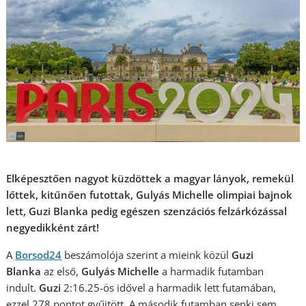
Elképesztően nagyot küzdöttek a magyar lányok, remekül
lőttek, kitűnően futottak, Gulyás Michelle olimpiai bajnok
lett, Guzi Blanka pedig egészen szenzációs felzárkózással
negyedikként zárt!
A
Borsod24
beszámolója szerint a mieink közül
Guzi
Blanka
az első,
Gulyás Michelle
a harmadik futamban
indult.
Guzi
2:16.25-ös idővel a harmadik lett futamában,
ezzel 278 pontot gyűjtött. A második futamban senki sem