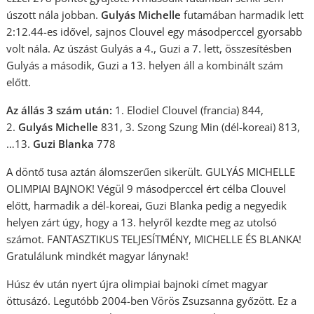
úszott nála jobban.
Gulyás Michelle
futamában harmadik lett
2:12.44-es idővel, sajnos Clouvel egy másodperccel gyorsabb
volt nála. Az úszást Gulyás a 4., Guzi a 7. lett, összesítésben
Gulyás a második, Guzi a 13. helyen áll a kombinált szám
előtt.
Az állás 3 szám után:
1. Elodiel Clouvel (francia) 844,
2.
Gulyás Michelle
831, 3. Szong Szung Min (dél-koreai) 813,
…13.
Guzi Blanka
778
A döntő tusa aztán álomszerűen sikerült. GULYÁS MICHELLE
OLIMPIAI BAJNOK! Végül 9 másodperccel ért célba Clouvel
előtt, harmadik a dél-koreai, Guzi Blanka pedig a negyedik
helyen zárt úgy, hogy a 13. helyről kezdte meg az utolsó
számot. FANTASZTIKUS TELJESÍTMÉNY, MICHELLE ÉS BLANKA!
Gratulálunk mindkét magyar lánynak!
Húsz év után nyert újra olimpiai bajnoki címet magyar
öttusázó. Legutóbb 2004-ben Vörös Zsuzsanna győzött. Ez a