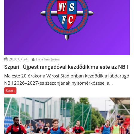
2026.07.24.
Palinkas Janos
Szpari–Újpest rangadóval kezdődik ma este az NB I
Ma este 20 órakor a Városi Stadionban kezdődik a labdarúgó
NB I 2026–2027-es szezonjának nyitómérkőzése: a...
Sport