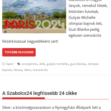
lányok, remekül lőttek,
kitűnően futottak,
Gulyás Michelle
olimpiai bajnok lett,
Guzi Blanka pedig
egészen szenzációs
felzárkózással negyedikként zárt!
TOVÁBB OLVASOM
,
,
,
,
Sport
aranyérem
dvtk
gulyás michelle
guzi blanka
olimpiai
,
,
,
bajnok
öttusa
siker
szenzációs
A Szabolcs24 legfrissebb 24 cikke
Siker: a közönségszavazáson a Nyíregyházi Állatpark lett a