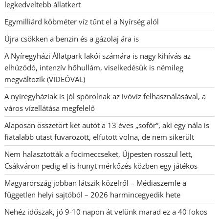
legkedveltebb állatkert
Egymilliárd köbméter víz tűnt el a Nyírség alól
Újra csökken a benzin és a gázolaj ára is
A Nyíregyházi Állatpark lakói számára is nagy kihívás az
elhúzódó, intenzív hőhullám, viselkedésük is némileg
megváltozik (VIDEÓVAL)
A nyíregyháziak is jól spórolnak az ivóvíz felhasználásával, a
város vízellátása megfelelő
Alaposan összetört két autót a 13 éves „sofőr”, aki egy nála is
fiatalabb utast fuvarozott, elfutott volna, de nem sikerült
Nem halasztották a focimeccseket, Újpesten rosszul lett,
Csákváron pedig el is hunyt mérkőzés közben egy játékos
Magyarország jobban látszik közelről – Médiaszemle a
független helyi sajtóból – 2026 harmincegyedik hete
Nehéz időszak, jó 9-10 napon át velünk marad ez a 40 fokos