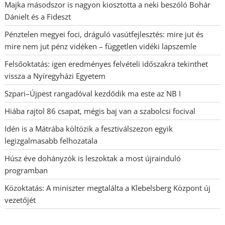
Majka másodszor is nagyon kiosztotta a neki beszóló Bohár
Dánielt és a Fideszt
Pénztelen megyei foci, dráguló vasútfejlesztés: mire jut és
mire nem jut pénz vidéken – független vidéki lapszemle
Felsőoktatás: igen eredményes felvételi időszakra tekinthet
vissza a Nyíregyházi Egyetem
Szpari–Újpest rangadóval kezdődik ma este az NB I
Hiába rajtol 86 csapat, mégis baj van a szabolcsi focival
Idén is a Mátrába költözik a fesztiválszezon egyik
legizgalmasabb felhozatala
Húsz éve dohányzók is leszoktak a most újrainduló
programban
Közoktatás: A miniszter megtalálta a Klebelsberg Központ új
vezetőjét