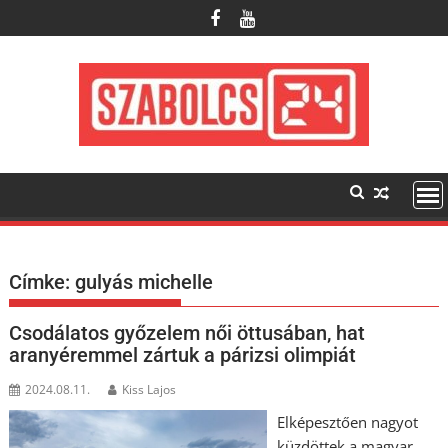
Skip
to
content
Címke:
gulyás michelle
Csodálatos győzelem női öttusában, hat
aranyéremmel zártuk a párizsi olimpiát
2024.08.11.
Kiss Lajos
Elképesztően nagyot
küzdöttek a magyar