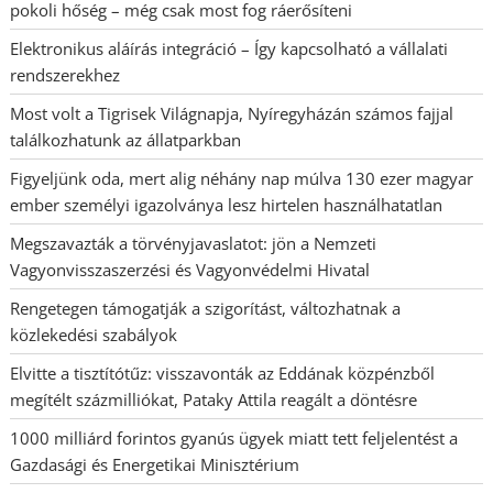
pokoli hőség – még csak most fog ráerősíteni
Elektronikus aláírás integráció – Így kapcsolható a vállalati
rendszerekhez
Most volt a Tigrisek Világnapja, Nyíregyházán számos fajjal
találkozhatunk az állatparkban
Figyeljünk oda, mert alig néhány nap múlva 130 ezer magyar
ember személyi igazolványa lesz hirtelen használhatatlan
Megszavazták a törvényjavaslatot: jön a Nemzeti
Vagyonvisszaszerzési és Vagyonvédelmi Hivatal
Rengetegen támogatják a szigorítást, változhatnak a
közlekedési szabályok
Elvitte a tisztítótűz: visszavonták az Eddának közpénzből
megítélt százmilliókat, Pataky Attila reagált a döntésre
1000 milliárd forintos gyanús ügyek miatt tett feljelentést a
Gazdasági és Energetikai Minisztérium