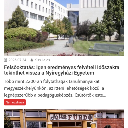
2026.07.24.
Kiss Lajos
Felsőoktatás: igen eredményes felvételi időszakra
tekinthet vissza a Nyíregyházi Egyetem
Több mint 2200-an folytathatják tanulmányaikat
megyeszékhelyünkön, az itteni lehetőségek közül a
legnépszerűbb a pedagógusképzés. Csütörtök este...
Nyíregyháza