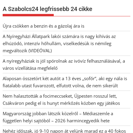
A Szabolcs24 legfrissebb 24 cikke
Újra csökken a benzin és a gázolaj ára is
A Nyíregyházi Állatpark lakói számára is nagy kihívás az
elhúzódó, intenzív hőhullám, viselkedésük is némileg
megváltozik (VIDEÓVAL)
A nyíregyháziak is jól spórolnak az ivóvíz felhasználásával, a
város vízellátása megfelelő
Alaposan összetört két autót a 13 éves „sofőr”, aki egy nála is
fiatalabb utast fuvarozott, elfutott volna, de nem sikerült
Nem halasztották a focimeccseket, Újpesten rosszul lett,
Csákváron pedig el is hunyt mérkőzés közben egy játékos
Magyarország jobban látszik közelről – Médiaszemle a
független helyi sajtóból – 2026 harmincegyedik hete
Nehéz időszak, jó 9-10 napon át velünk marad ez a 40 fokos