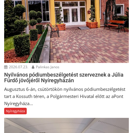
2026.07.23.
Palinkas Janos
Nyilvános pódiumbeszélgetést szerveznek a Júlia
Fürdő jövőjéről Nyíregyházán
Augusztus 6-án, csütörtökön nyilvános pódiumbeszélgetést
tart a Kossuth téren, a Polgármesteri Hivatal előtt az aPont
Nyíregyháza...
Nyíregyháza