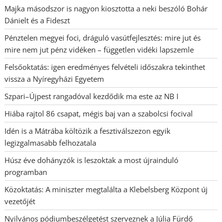
Majka másodszor is nagyon kiosztotta a neki beszóló Bohár
Dánielt és a Fideszt
Pénztelen megyei foci, dráguló vasútfejlesztés: mire jut és
mire nem jut pénz vidéken – független vidéki lapszemle
Felsőoktatás: igen eredményes felvételi időszakra tekinthet
vissza a Nyíregyházi Egyetem
Szpari–Újpest rangadóval kezdődik ma este az NB I
Hiába rajtol 86 csapat, mégis baj van a szabolcsi focival
Idén is a Mátrába költözik a fesztiválszezon egyik
legizgalmasabb felhozatala
Húsz éve dohányzók is leszoktak a most újrainduló
programban
Közoktatás: A miniszter megtalálta a Klebelsberg Központ új
vezetőjét
Nyilvános pódiumbeszélgetést szerveznek a Júlia Fürdő