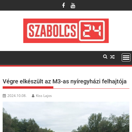
Skip
to
content
Végre elkészült az M3-as nyíregyházi felhajtója
2024.10.08.
Kiss Lajos