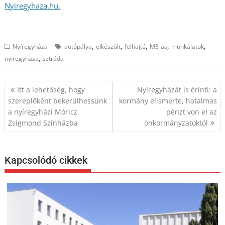
Nyiregyhaza.hu.
,
,
,
,
,
Nyíregyháza
autópálya
elkészült
felhajtó
M3-as
munkálatok
,
nyiregyhaza
sztráda
Bejegyzés
Itt a lehetőség, hogy
Nyíregyházát is érinti: a
navigáció
szereplőként bekerülhessünk
kormány elismerte, hatalmas
a nyíregyházi Móricz
pénzt von el az
Zsigmond Színházba
önkormányzatoktól
Kapcsolódó cikkek