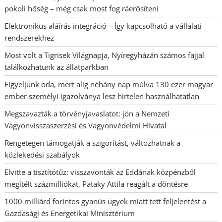
pokoli hőség – még csak most fog ráerősíteni
Elektronikus aláírás integráció – Így kapcsolható a vállalati
rendszerekhez
Most volt a Tigrisek Világnapja, Nyíregyházán számos fajjal
találkozhatunk az állatparkban
Figyeljünk oda, mert alig néhány nap múlva 130 ezer magyar
ember személyi igazolványa lesz hirtelen használhatatlan
Megszavazták a törvényjavaslatot: jön a Nemzeti
Vagyonvisszaszerzési és Vagyonvédelmi Hivatal
Rengetegen támogatják a szigorítást, változhatnak a
közlekedési szabályok
Elvitte a tisztítótűz: visszavonták az Eddának közpénzből
megítélt százmilliókat, Pataky Attila reagált a döntésre
1000 milliárd forintos gyanús ügyek miatt tett feljelentést a
Gazdasági és Energetikai Minisztérium