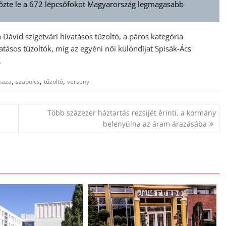
győzte le a 672 lépcsőfokot Magyarország legmagasabb
Dávid szigetvári hivatásos tűzoltó, a páros kategória
atásos tűzoltók, míg az egyéni női különdíjat Spisák-Ács
.
,
,
,
haza
szabolcs
tűzoltó
verseny
Több százezer háztartás rezsijét érinti, a kormány
belenyúlna az áram árazásába