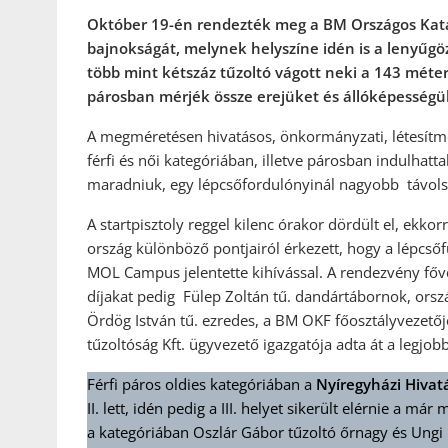
Október 19-én rendezték meg a BM Országos Kata
bajnokságát, melynek helyszíne idén is a lenyűgö
több mint kétszáz tűzoltó vágott neki a 143 mét
párosban mérjék össze erejüket és állóképességü
A megméretésen hivatásos, önkormányzati, létesítmé
férfi és női kategóriában, illetve párosban indulhatt
maradniuk, egy lépcsőfordulónyinál nagyobb távols
A startpisztoly reggel kilenc órakor dördült el, ekko
ország különböző pontjairól érkezett, hogy a lépc
MOL Campus jelentette kihívással. A rendezvény fővé
díjakat pedig Fülep Zoltán tű. dandártábornok, orszá
Ördög István tű. ezredes, a BM OKF főosztályvezető
tűzoltóság Kft. ügyvezető igazgatója adta át a legjob
Férfi páros oldies kategóriában a
Nyíregyházi Hivat
II. lett, idén pedig a III. helyet sikerült elérnie 
a kategóriában Oszlár Gábor tűzoltó őrnagy és Ungi