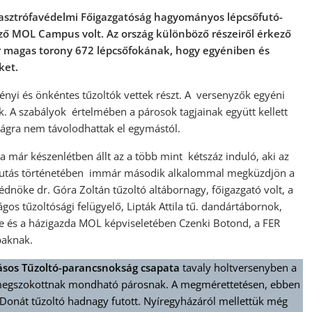
sztrófavédelmi Főigazgatóság hagyományos lépcsőfutó-
ző MOL Campus volt. Az ország különböző részeiről érkező
er magas torony 672 lépcsőfokának, hogy egyéniben és
ket.
nyi és önkéntes tűzoltók vettek részt. A versenyzők egyéni
ak. A szabályok értelmében a párosok tagjainak együtt kellett
ágra nem távolodhattak el egymástól.
rra már készenlétben állt az a több mint kétszáz induló, aki az
sőfutás történetében immár második alkalommal megküzdjön a
dnöke dr. Góra Zoltán tűzoltó altábornagy, főigazgató volt, a
gos tűzoltósági felügyelő, Lipták Attila tű. dandártábornok,
je és a házigazda MOL képviseletében Czenki Botond, a FER
baknak.
ásos Tűzoltó-parancsnokság csapata
tavaly holtversenyben a
a már megszokottnak mondható párosnak. A megmérettetésen, ebben
 Donát tűzoltó hadnagy futott. Nyíregyházáról mellettük még