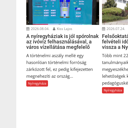
2026.08.04.
Kiss Lajos
2026.07.24.
A nyíregyháziak is jól spórolnak
Felsőoktat
az ivóvíz felhasználásával, a
felvételi i
város vízellátása megfelelő
vissza a N
A történelmi aszály mellé egy
Több mint 22
hasonlóan történelmi forróság
tanulmányai
zárkózott fel, ez pedig kifejezetten
megyeszékhel
megnehezíti az ország...
lehetőségek 
pedagóguskép
Nyíregyháza
Nyíregyháza