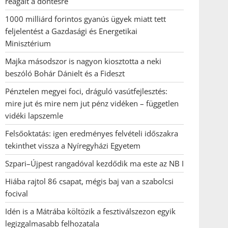
reagált a döntésre
1000 milliárd forintos gyanús ügyek miatt tett
feljelentést a Gazdasági és Energetikai
Minisztérium
Majka másodszor is nagyon kiosztotta a neki
beszóló Bohár Dánielt és a Fideszt
Pénztelen megyei foci, dráguló vasútfejlesztés:
mire jut és mire nem jut pénz vidéken – független
vidéki lapszemle
Felsőoktatás: igen eredményes felvételi időszakra
tekinthet vissza a Nyíregyházi Egyetem
Szpari–Újpest rangadóval kezdődik ma este az NB I
Hiába rajtol 86 csapat, mégis baj van a szabolcsi
focival
Idén is a Mátrába költözik a fesztiválszezon egyik
legizgalmasabb felhozatala