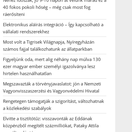
Nehéz időszak, jó 9-10 napon át velünk marad ez a
40 fokos pokoli hőség – még csak most fog
ráerősíteni
Elektronikus aláírás integráció – Így kapcsolható a
vállalati rendszerekhez
Most volt a Tigrisek Világnapja, Nyíregyházán
számos fajjal találkozhatunk az állatparkban
Figyeljünk oda, mert alig néhány nap múlva 130
ezer magyar ember személyi igazolványa lesz
hirtelen használhatatlan
Megszavazták a törvényjavaslatot: jön a Nemzeti
Vagyonvisszaszerzési és Vagyonvédelmi Hivatal
Rengetegen támogatják a szigorítást, változhatnak
a közlekedési szabályok
Elvitte a tisztítótűz: visszavonták az Eddának
közpénzből megítélt százmilliókat, Pataky Attila