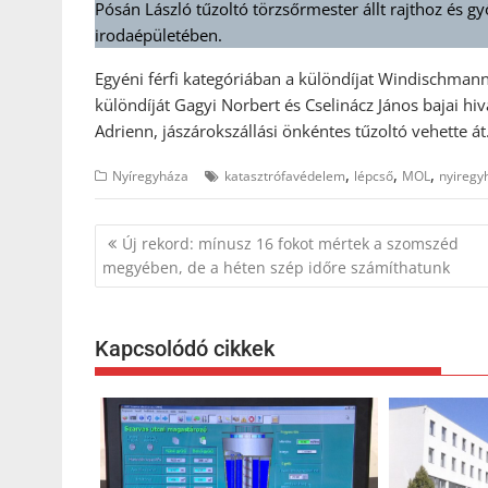
Pósán László tűzoltó törzsőrmester állt rajthoz és 
irodaépületében.
Egyéni férfi kategóriában a különdíjat Windischmann 
különdíját Gagyi Norbert és Cselinácz János bajai hiv
Adrienn, jászárokszállási önkéntes tűzoltó vehette át
,
,
,
Nyíregyháza
katasztrófavédelem
lépcső
MOL
nyiregy
Bejegyzés
Új rekord: mínusz 16 fokot mértek a szomszéd
navigáció
megyében, de a héten szép időre számíthatunk
Kapcsolódó cikkek