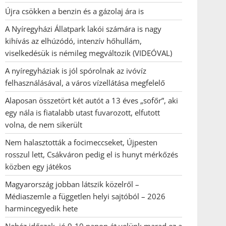
Újra csökken a benzin és a gázolaj ára is
A Nyíregyházi Állatpark lakói számára is nagy
kihívás az elhúzódó, intenzív hőhullám,
viselkedésük is némileg megváltozik (VIDEÓVAL)
A nyíregyháziak is jól spórolnak az ivóvíz
felhasználásával, a város vízellátása megfelelő
Alaposan összetört két autót a 13 éves „sofőr”, aki
egy nála is fiatalabb utast fuvarozott, elfutott
volna, de nem sikerült
Nem halasztották a focimeccseket, Újpesten
rosszul lett, Csákváron pedig el is hunyt mérkőzés
közben egy játékos
Magyarország jobban látszik közelről –
Médiaszemle a független helyi sajtóból – 2026
harmincegyedik hete