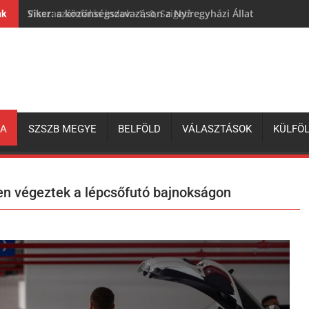
Siker: a közönségszavazáson a Nyíregyházi Állatpark lett a 
nk
ZA
SZSZB MEGYE
BELFÖLD
VÁLASZTÁSOK
KÜLFÖ
en végeztek a lépcsőfutó bajnokságon