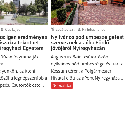
Kiss Lajos
2026.07.23.
Palinkas Janos
ás: igen eredményes
Nyilvános pódiumbeszélgetést
dőszakra tekinthet
szerveznek a Júlia Fürdő
yíregyházi Egyetem
jövőjéről Nyíregyházán
00-an folytathatják
Augusztus 6-án, csütörtökön
kat
nyilvános pódiumbeszélgetést tart a
yünkön, az itteni
Kossuth téren, a Polgármesteri
közül a legnépszerűbb a
Hivatal előtt az aPont Nyíregyháza...
zés. Csütörtök este...
Nyíregyháza