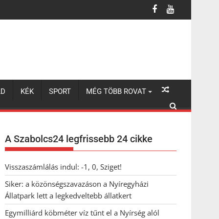
legkedveltebb állatkert
LD
KÉK
SPORT
MÉG TÖBB ROVAT
A Szabolcs24 legfrissebb 24 cikke
Visszaszámlálás indul: -1, 0, Sziget!
Siker: a közönségszavazáson a Nyíregyházi
Állatpark lett a legkedveltebb állatkert
Egymilliárd köbméter víz tűnt el a Nyírség alól