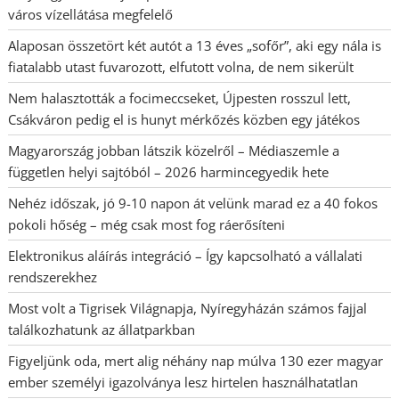
város vízellátása megfelelő
Alaposan összetört két autót a 13 éves „sofőr”, aki egy nála is
fiatalabb utast fuvarozott, elfutott volna, de nem sikerült
Nem halasztották a focimeccseket, Újpesten rosszul lett,
Csákváron pedig el is hunyt mérkőzés közben egy játékos
Magyarország jobban látszik közelről – Médiaszemle a
független helyi sajtóból – 2026 harmincegyedik hete
Nehéz időszak, jó 9-10 napon át velünk marad ez a 40 fokos
pokoli hőség – még csak most fog ráerősíteni
Elektronikus aláírás integráció – Így kapcsolható a vállalati
rendszerekhez
Most volt a Tigrisek Világnapja, Nyíregyházán számos fajjal
találkozhatunk az állatparkban
Figyeljünk oda, mert alig néhány nap múlva 130 ezer magyar
ember személyi igazolványa lesz hirtelen használhatatlan