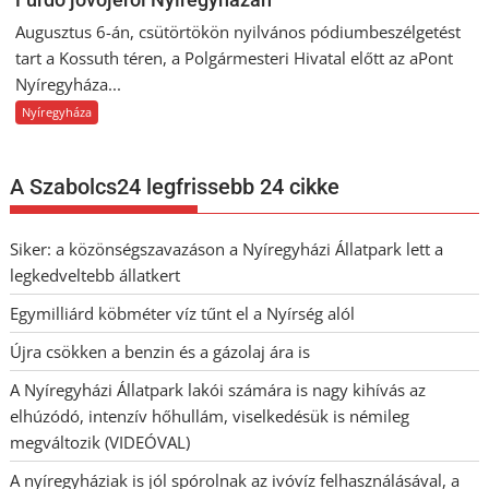
Augusztus 6-án, csütörtökön nyilvános pódiumbeszélgetést
tart a Kossuth téren, a Polgármesteri Hivatal előtt az aPont
Nyíregyháza...
Nyíregyháza
A Szabolcs24 legfrissebb 24 cikke
Siker: a közönségszavazáson a Nyíregyházi Állatpark lett a
legkedveltebb állatkert
Egymilliárd köbméter víz tűnt el a Nyírség alól
Újra csökken a benzin és a gázolaj ára is
A Nyíregyházi Állatpark lakói számára is nagy kihívás az
elhúzódó, intenzív hőhullám, viselkedésük is némileg
megváltozik (VIDEÓVAL)
A nyíregyháziak is jól spórolnak az ivóvíz felhasználásával, a