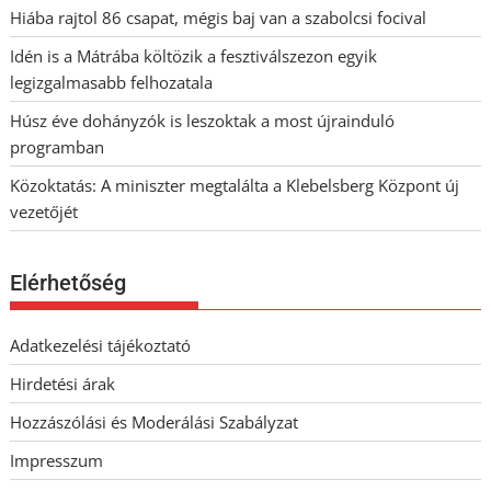
Hiába rajtol 86 csapat, mégis baj van a szabolcsi focival
Idén is a Mátrába költözik a fesztiválszezon egyik
legizgalmasabb felhozatala
Húsz éve dohányzók is leszoktak a most újrainduló
programban
Közoktatás: A miniszter megtalálta a Klebelsberg Központ új
vezetőjét
Elérhetőség
Adatkezelési tájékoztató
Hirdetési árak
Hozzászólási és Moderálási Szabályzat
Impresszum