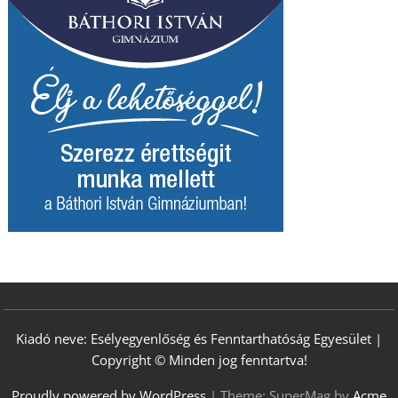
Kiadó neve: Esélyegyenlőség és Fenntarthatóság Egyesület |
Copyright © Minden jog fenntartva!
Proudly powered by WordPress
|
Theme: SuperMag by
Acme