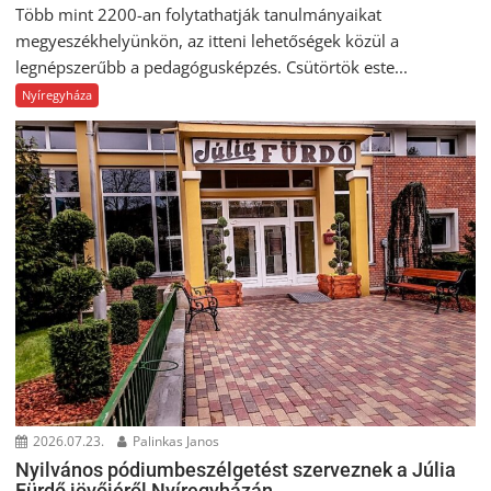
Több mint 2200-an folytathatják tanulmányaikat
megyeszékhelyünkön, az itteni lehetőségek közül a
legnépszerűbb a pedagógusképzés. Csütörtök este...
Nyíregyháza
2026.07.23.
Palinkas Janos
Nyilvános pódiumbeszélgetést szerveznek a Júlia
Fürdő jövőjéről Nyíregyházán