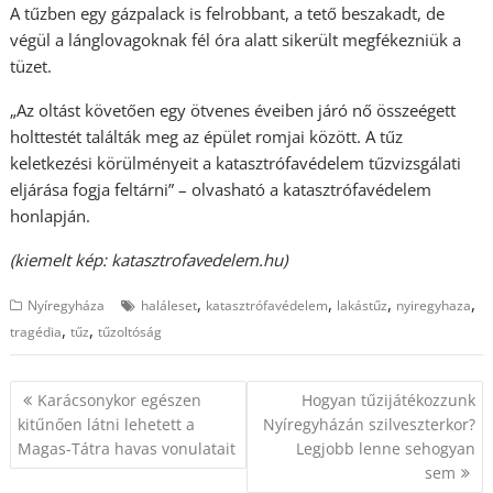
A tűzben egy gázpalack is felrobbant, a tető beszakadt, de
végül a lánglovagoknak fél óra alatt sikerült megfékezniük a
tüzet.
„Az oltást követően egy ötvenes éveiben járó nő összeégett
holttestét találták meg az épület romjai között. A tűz
keletkezési körülményeit a katasztrófavédelem tűzvizsgálati
eljárása fogja feltárni” – olvasható a katasztrófavédelem
honlapján.
(kiemelt kép: katasztrofavedelem.hu)
,
,
,
,
Nyíregyháza
haláleset
katasztrófavédelem
lakástűz
nyiregyhaza
,
,
tragédia
tűz
tűzoltóság
Bejegyzés
Karácsonykor egészen
Hogyan tűzijátékozzunk
navigáció
kitűnően látni lehetett a
Nyíregyházán szilveszterkor?
Magas-Tátra havas vonulatait
Legjobb lenne sehogyan
sem