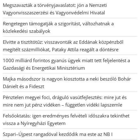
Megszavazták a törvényjavaslatot: jön a Nemzeti
Vagyonvisszaszerzési és Vagyonvédelmi Hivatal
Rengetegen támogatják a szigorítást, változhatnak a
közlekedési szabályok
Elvitte a tisztítótűz: visszavonták az Eddának közpénzből
megítélt százmilliókat, Pataky Attila reagált a döntésre
1000 milliárd forintos gyanús ügyek miatt tett feljelentést a
Gazdasági és Energetikai Minisztérium
Majka másodszor is nagyon kiosztotta a neki beszóló Bohár
Dánielt és a Fideszt
Pénztelen megyei foci, dráguló vasútfejlesztés: mire jut és
mire nem jut pénz vidéken – független vidéki lapszemle
Felsőoktatás: igen eredményes felvételi időszakra tekinthet
vissza a Nyíregyházi Egyetem
Szpari–Újpest rangadóval kezdődik ma este az NB I