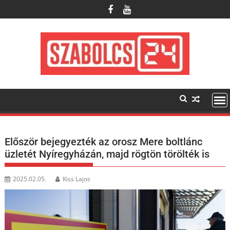
Skip
to
content
Először bejegyezték az orosz Mere boltlánc
üzletét Nyíregyházán, majd rögtön törölték is
2025.02.05.
Kiss Lajos