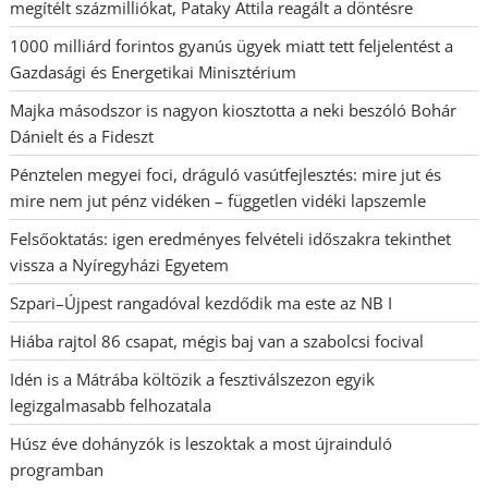
megítélt százmilliókat, Pataky Attila reagált a döntésre
1000 milliárd forintos gyanús ügyek miatt tett feljelentést a
Gazdasági és Energetikai Minisztérium
Majka másodszor is nagyon kiosztotta a neki beszóló Bohár
Dánielt és a Fideszt
Pénztelen megyei foci, dráguló vasútfejlesztés: mire jut és
mire nem jut pénz vidéken – független vidéki lapszemle
Felsőoktatás: igen eredményes felvételi időszakra tekinthet
vissza a Nyíregyházi Egyetem
Szpari–Újpest rangadóval kezdődik ma este az NB I
Hiába rajtol 86 csapat, mégis baj van a szabolcsi focival
Idén is a Mátrába költözik a fesztiválszezon egyik
legizgalmasabb felhozatala
Húsz éve dohányzók is leszoktak a most újrainduló
programban