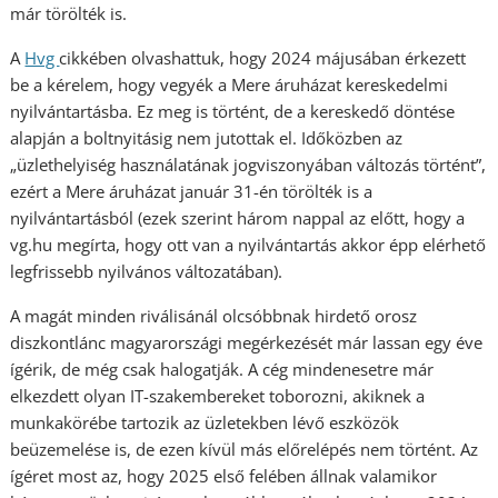
már törölték is.
A
Hvg
cikkében olvashattuk, hogy 2024 májusában érkezett
be a kérelem, hogy vegyék a Mere áruházat kereskedelmi
nyilvántartásba. Ez meg is történt, de a kereskedő döntése
alapján a boltnyitásig nem jutottak el. Időközben az
„üzlethelyiség használatának jogviszonyában változás történt”,
ezért a Mere áruházat január 31-én törölték is a
nyilvántartásból (ezek szerint három nappal az előtt, hogy a
vg.hu megírta, hogy ott van a nyilvántartás akkor épp elérhető
legfrissebb nyilvános változatában).
A magát minden riválisánál olcsóbbnak hirdető orosz
diszkontlánc magyarországi megérkezését már lassan egy éve
ígérik, de még csak halogatják. A cég mindenesetre már
elkezdett olyan IT-szakembereket toborozni, akiknek a
munkakörébe tartozik az üzletekben lévő eszközök
beüzemelése is, de ezen kívül más előrelépés nem történt. Az
ígéret most az, hogy 2025 első felében állnak valamikor