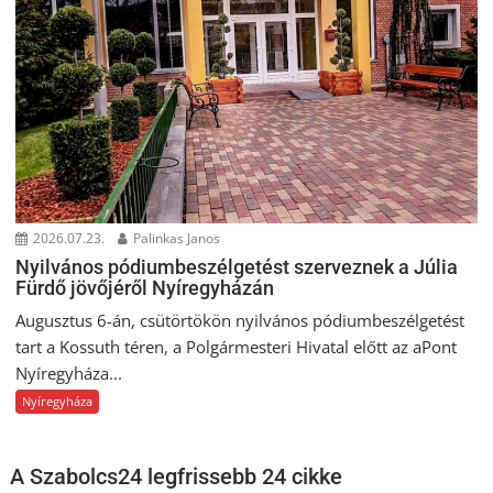
2026.07.23.
Palinkas Janos
Nyilvános pódiumbeszélgetést szerveznek a Júlia
Fürdő jövőjéről Nyíregyházán
Augusztus 6-án, csütörtökön nyilvános pódiumbeszélgetést
tart a Kossuth téren, a Polgármesteri Hivatal előtt az aPont
Nyíregyháza...
Nyíregyháza
A Szabolcs24 legfrissebb 24 cikke