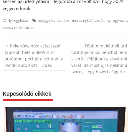
készen az üzletnyitásra – legutóbb arról volt szó, hogy 2024
végén érkezik.
,
,
,
,
,
Nyíregyháza
bejegyzés
boltlánc
mere
nyilvántartás
nyiregyhaza
,
,
orosz
törlés
üzlet
Bejegyzés
Rekordgyanús: kétszázzal
Több mint kétmilliárd
navigáció
taposott bele a BMW-s az
forintnyi uniós pénzből nem
autóúton, pechjére ezt pont a
sikerült felújítani a kisvárdai
rendőrautó előtt – videó
várat, de most újra nekifut a
város… egy haveri céggel
Kapcsolódó cikkek