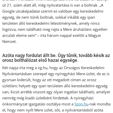
út 21. szám alatt áll, még nyitvatartása is van a boltnak. „A
Google utcaképadatai szerint ez valóban egy kereskedelmi
egység, de nem tűnik boltnak, sokkal inkább egy ipari
területen álló kereskedelmi létesítménynek, amely nincs
logózva, nem található meg rajta a Mere áruházlánc egyetlen
arculati eleme sem” – írta három nappal ezelőtt a Magyar
Nemzet.
Azóta nagy fordulat állt be. Úgy tűnik, tovább késik az
orosz bolthálózat első hazai egysége.
Két napja írta meg a vg.hu, hogy az Országos Kereskedelmi
Nyilvántartásban szerepel egy nyíregyházi Mere-üzlet, de az is
gyorsan kiderült, hogy az ott megadott címen az orosz
üzletlánc helyett egy ipari területen álló kereskedelmi egység
van, kicsit arrébb viszont egy olyan ingatlan található, amelyet
nemrég még kiadó üzletként hirdettek. A nyíregyházi
önkormányzat igazgatási osztálya most a
Szon.hu
-nak mondta
el, hogy nem nyílt Mere üzlet, sőt, a nyilvántartásból azóta