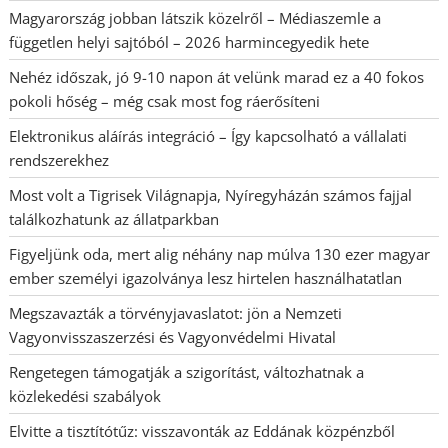
Magyarország jobban látszik közelről – Médiaszemle a
független helyi sajtóból – 2026 harmincegyedik hete
Nehéz időszak, jó 9-10 napon át velünk marad ez a 40 fokos
pokoli hőség – még csak most fog ráerősíteni
Elektronikus aláírás integráció – Így kapcsolható a vállalati
rendszerekhez
Most volt a Tigrisek Világnapja, Nyíregyházán számos fajjal
találkozhatunk az állatparkban
Figyeljünk oda, mert alig néhány nap múlva 130 ezer magyar
ember személyi igazolványa lesz hirtelen használhatatlan
Megszavazták a törvényjavaslatot: jön a Nemzeti
Vagyonvisszaszerzési és Vagyonvédelmi Hivatal
Rengetegen támogatják a szigorítást, változhatnak a
közlekedési szabályok
Elvitte a tisztítótűz: visszavonták az Eddának közpénzből