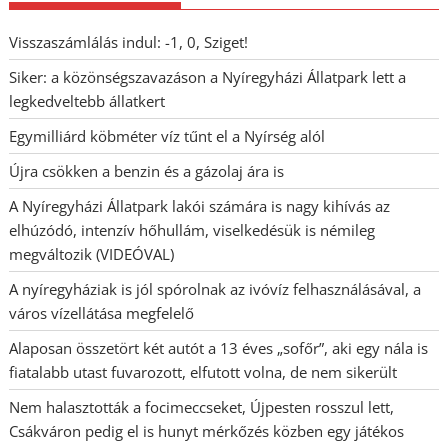
Visszaszámlálás indul: -1, 0, Sziget!
Siker: a közönségszavazáson a Nyíregyházi Állatpark lett a
legkedveltebb állatkert
Egymilliárd köbméter víz tűnt el a Nyírség alól
Újra csökken a benzin és a gázolaj ára is
A Nyíregyházi Állatpark lakói számára is nagy kihívás az
elhúzódó, intenzív hőhullám, viselkedésük is némileg
megváltozik (VIDEÓVAL)
A nyíregyháziak is jól spórolnak az ivóvíz felhasználásával, a
város vízellátása megfelelő
Alaposan összetört két autót a 13 éves „sofőr”, aki egy nála is
fiatalabb utast fuvarozott, elfutott volna, de nem sikerült
Nem halasztották a focimeccseket, Újpesten rosszul lett,
Csákváron pedig el is hunyt mérkőzés közben egy játékos