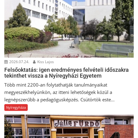
2026.07.24.
Kiss Lajos
Felsőoktatás: igen eredményes felvételi időszakra
tekinthet vissza a Nyíregyházi Egyetem
Több mint 2200-an folytathatják tanulmányaikat
megyeszékhelyünkön, az itteni lehetőségek közül a
legnépszerűbb a pedagógusképzés. Csütörtök este...
Nyíregyháza