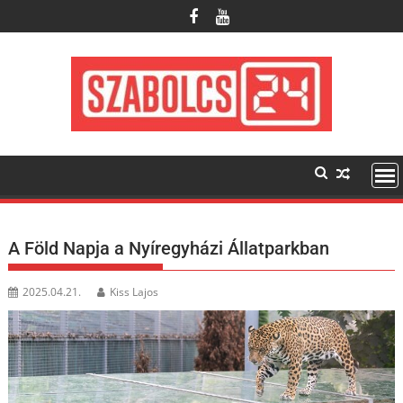
Skip
to
content
A Föld Napja a Nyíregyházi Állatparkban
2025.04.21.
Kiss Lajos