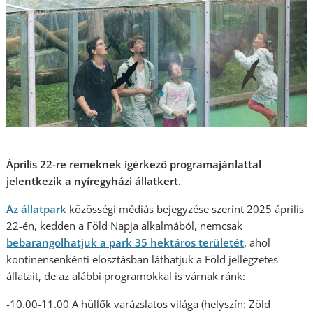
Április 22-re remeknek ígérkező programajánlattal
jelentkezik a nyíregyházi állatkert.
Az állatpark
közösségi médiás bejegyzése szerint 2025 április
22-én, kedden a Föld Napja alkalmából, nemcsak
bebarangolhatjuk a park 35 hektáros területét,
ahol
kontinensenkénti elosztásban láthatjuk a Föld jellegzetes
állatait, de az alábbi programokkal is várnak ránk:
-10.00-11.00 A hüllők varázslatos világa (helyszín: Zöld