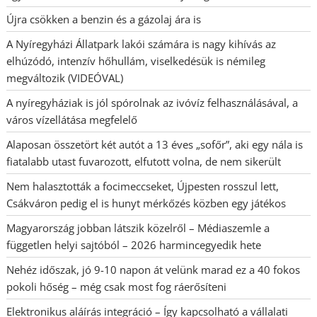
Újra csökken a benzin és a gázolaj ára is
A Nyíregyházi Állatpark lakói számára is nagy kihívás az
elhúzódó, intenzív hőhullám, viselkedésük is némileg
megváltozik (VIDEÓVAL)
A nyíregyháziak is jól spórolnak az ivóvíz felhasználásával, a
város vízellátása megfelelő
Alaposan összetört két autót a 13 éves „sofőr”, aki egy nála is
fiatalabb utast fuvarozott, elfutott volna, de nem sikerült
Nem halasztották a focimeccseket, Újpesten rosszul lett,
Csákváron pedig el is hunyt mérkőzés közben egy játékos
Magyarország jobban látszik közelről – Médiaszemle a
független helyi sajtóból – 2026 harmincegyedik hete
Nehéz időszak, jó 9-10 napon át velünk marad ez a 40 fokos
pokoli hőség – még csak most fog ráerősíteni
Elektronikus aláírás integráció – Így kapcsolható a vállalati