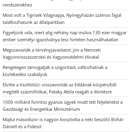
rendszerekhez
Most volt a Tigrisek Világnapja, Nyíregyházán számos fajjal
találkozhatunk az állatparkban
Figyeljünk oda, mert alig néhány nap múlva 130 ezer magyar
ember személyi igazolványa lesz hirtelen használhatatlan
Megszavazták a törvényjavaslatot: jön a Nemzeti
Vagyonvisszaszerzési és Vagyonvédelmi Hivatal
Rengetegen támogatják a szigorítást, változhatnak a
közlekedési szabályok
Elvitte a tisztítótűz: visszavonták az Eddának közpénzből
megítélt százmilliókat, Pataky Attila reagált a döntésre
1000 milliárd forintos gyanús ügyek miatt tett feljelentést a
Gazdasági és Energetikai Minisztérium
Majka másodszor is nagyon kiosztotta a neki beszóló Bohár
Dánielt és a Fideszt