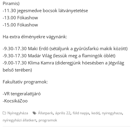
Piramis)
-11.30 jegesmedve bocsok látványetetése
-13.00 Fókashow
-15.00 Fókashow
Ha extra élményekre vágynánk:
-9.30-17.30 Maki Erdő (sétáljunk a gyűrűsfarkú makik között)
-9.30-17.30 Madár Világ (lessük meg a flamingók öblét)
-9.00-17.30 Klíma Kamra (dideregjünk hóesésben a Jégvilág
belső terében)
Fakultatív programok:
-VR tengeralattjáró
-KocsikáZoo
,
,
,
,
,
Nyíregyháza
Állatpark
április 22
föld napja
kedd
nyiregyhaza
,
nyíregyházi állatkert
programok