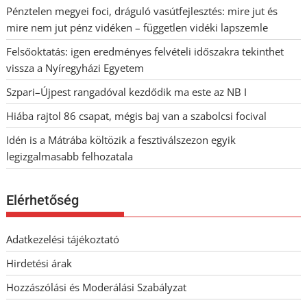
Pénztelen megyei foci, dráguló vasútfejlesztés: mire jut és
mire nem jut pénz vidéken – független vidéki lapszemle
Felsőoktatás: igen eredményes felvételi időszakra tekinthet
vissza a Nyíregyházi Egyetem
Szpari–Újpest rangadóval kezdődik ma este az NB I
Hiába rajtol 86 csapat, mégis baj van a szabolcsi focival
Idén is a Mátrába költözik a fesztiválszezon egyik
legizgalmasabb felhozatala
Elérhetőség
Adatkezelési tájékoztató
Hirdetési árak
Hozzászólási és Moderálási Szabályzat