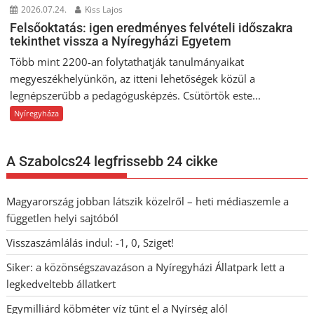
2026.07.24.
Kiss Lajos
Felsőoktatás: igen eredményes felvételi időszakra
tekinthet vissza a Nyíregyházi Egyetem
Több mint 2200-an folytathatják tanulmányaikat
megyeszékhelyünkön, az itteni lehetőségek közül a
legnépszerűbb a pedagógusképzés. Csütörtök este...
Nyíregyháza
A Szabolcs24 legfrissebb 24 cikke
Magyarország jobban látszik közelről – heti médiaszemle a
független helyi sajtóból
Visszaszámlálás indul: -1, 0, Sziget!
Siker: a közönségszavazáson a Nyíregyházi Állatpark lett a
legkedveltebb állatkert
Egymilliárd köbméter víz tűnt el a Nyírség alól