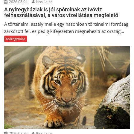
2026.08.04.
Kiss Lajos
A nyíregyháziak is jól spórolnak az ivóvíz
felhasználásával, a város vízellátása megfelelő
A történelmi aszály mellé egy hasonlóan történelmi forróság
zárkózott fel, ez pedig kifejezetten megnehezíti az ország...
Nyíregyháza
2026.07.30.
Kiss Lajos