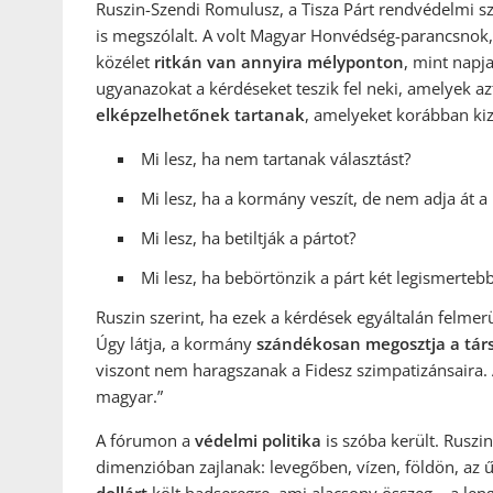
Ruszin-Szendi Romulusz, a Tisza Párt rendvédelmi sz
is megszólalt. A volt Magyar Honvédség-parancsnok, 
közélet
ritkán van annyira mélyponton
, mint napj
ugyanazokat a kérdéseket teszik fel neki, amelyek 
elképzelhetőnek tartanak
, amelyeket korábban kiz
Mi lesz, ha nem tartanak választást?
Mi lesz, ha a kormány veszít, de nem adja át a
Mi lesz, ha betiltják a pártot?
Mi lesz, ha bebörtönzik a párt két legismertebb
Ruszin szerint, ha ezek a kérdések egyáltalán felmerü
Úgy látja, a kormány
szándékosan megosztja a tár
viszont nem haragszanak a Fidesz szimpatizánsaira. 
magyar.”
A fórumon a
védelmi politika
is szóba került. Rusz
dimenzióban zajlanak: levegőben, vízen, földön, az 