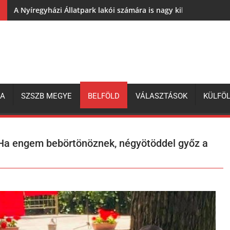
A Nyíregyházi Állatpark lakói számára is nagy kihívás az elh
ZA
SZSZB MEGYE
BELFÖLD
VÁLASZTÁSOK
KÜLFÖ
Ha engem bebörtönöznek, négyötöddel győz a