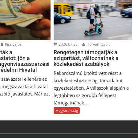
Kiss Lajos
2026.07.28.
Horváth Zsolt
ták a
Rengetegen támogatják a
slatot: jön a
szigorítást, változhatnak a
gyonvisszaszerzési
közlekedési szabályok
édelmi Hivatal
Rekordszámú kitöltő vett részt a
szavazatai ellenére az
közlekedésbiztonsági társadalmi
 megszavazta a hivatal
egyeztetésben. A válaszok alapján a
 szóló javaslatot. Már azt
legtöbben szigorúbb fellépést
támogatnának...
Magyarország