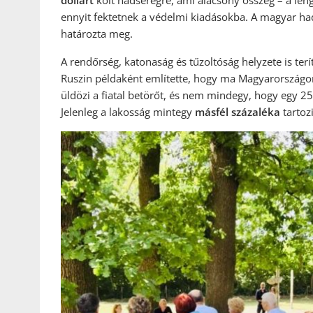
dollárt
költ hadseregre, ami alacsony összeg – a leng
ennyit fektetnek a védelmi kiadásokba. A magyar h
határozta meg.
A rendőrség, katonaság és tűzoltóság helyzete is ter
Ruszin példaként említette, hogy ma Magyarországon 
üldözi a fiatal betörőt, és nem mindegy, hogy egy 2
Jelenleg a lakosság mintegy
másfél százaléka
tartoz