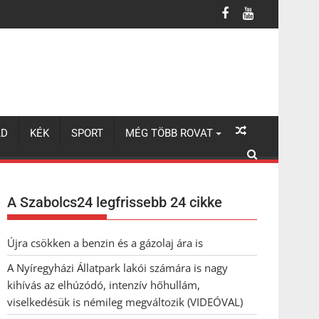
úzódó, intenzív hőhullám, viselkedésük is némileg megváltozik (VI
LD
KÉK
SPORT
MÉG TÖBB ROVAT
A Szabolcs24 legfrissebb 24 cikke
Újra csökken a benzin és a gázolaj ára is
A Nyíregyházi Állatpark lakói számára is nagy
kihívás az elhúzódó, intenzív hőhullám,
viselkedésük is némileg megváltozik (VIDEÓVAL)