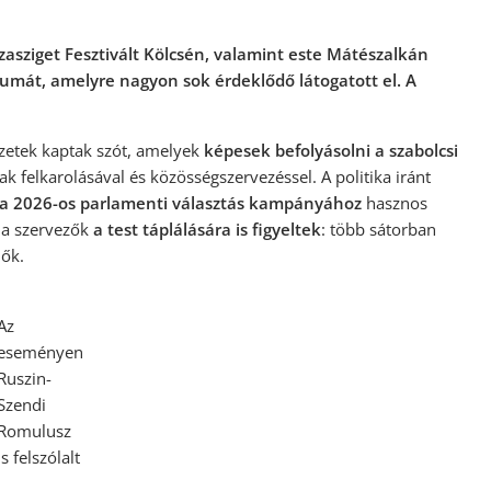
asziget Fesztivált Kölcsén, valamint este Mátészalkán
órumát, amelyre nagyon sok érdeklődő látogatott el. A
zetek kaptak szót, amelyek
képesek befolyásolni a szabolcsi
ak felkarolásával és közösségszervezéssel. A politika iránt
a 2026-os parlamenti választás kampányához
hasznos
t a szervezők
a test táplálására is figyeltek
: több sátorban
dők.
Az
eseményen
Ruszin-
Szendi
Romulusz
is felszólalt