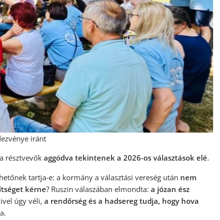
dezvénye iránt
 a résztvevők
aggódva tekintenek a 2026-os választások elé
.
hetőnek tartja-e: a kormány a választási vereség után
nem
gítséget kérne
? Ruszin válaszában elmondta:
a józan ész
ivel úgy véli,
a rendőrség és a hadsereg tudja, hogy hova
a.