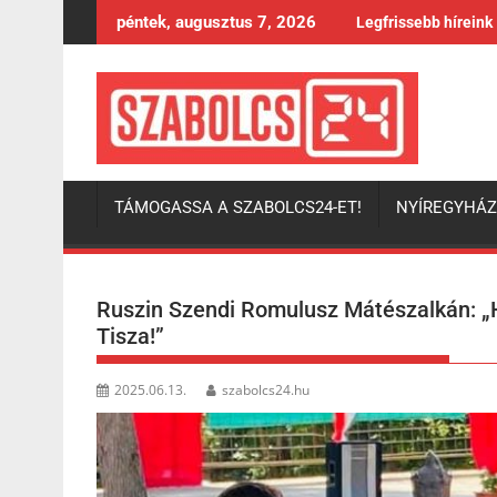
Skip
péntek, augusztus 7, 2026
Legfrissebb híreink
to
content
TÁMOGASSA A SZABOLCS24-ET!
NYÍREGYHÁ
Ruszin Szendi Romulusz Mátészalkán: „
Tisza!”
2025.06.13.
szabolcs24.hu