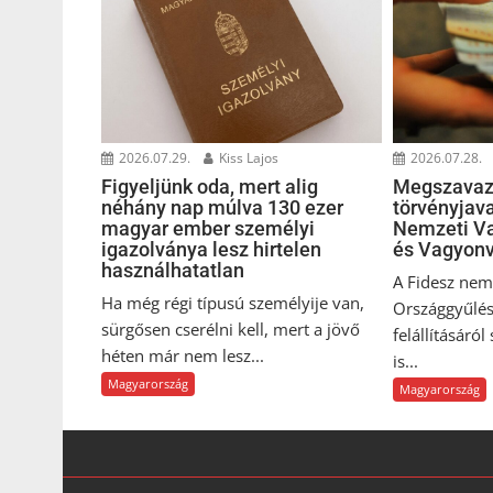
2026.07.29.
Kiss Lajos
2026.07.28.
Figyeljünk oda, mert alig
Megszavaz
néhány nap múlva 130 ezer
törvényjava
magyar ember személyi
Nemzeti Va
igazolványa lesz hirtelen
és Vagyonv
használhatatlan
A Fidesz nem 
Ha még régi típusú személyije van,
Országgyűlés
sürgősen cserélni kell, mert a jövő
felállításáról
héten már nem lesz...
is...
Magyarország
Magyarország