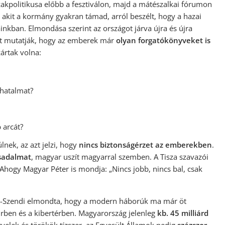
akpolitikusa előbb a fesztiválon, majd a mátészalkai fórumon
akit a kormány gyakran támad, arról beszélt, hogy a hazai
ainkban. Elmondása szerint az országot járva újra és újra
azt mutatják, hogy az emberek már
olyan forgatókönyveket is
ártak volna:
 hatalmat?
 arcát?
lnek, az azt jelzi, hogy
nincs biztonságérzet az emberekben
.
sadalmat
, magyar uszít magyarral szemben. A Tisza szavazói
Ahogy Magyar Péter is mondja: „Nincs jobb, nincs bal, csak
in-Szendi elmondta, hogy a modern háborúk ma már öt
űrben és a kibertérben. Magyarország jelenleg
kb. 45 milliárd