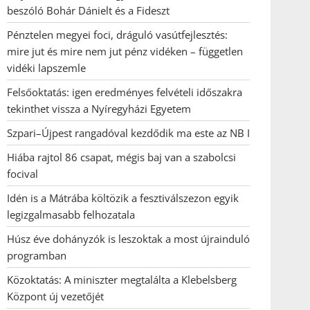
beszóló Bohár Dánielt és a Fideszt
Pénztelen megyei foci, dráguló vasútfejlesztés:
mire jut és mire nem jut pénz vidéken – független
vidéki lapszemle
Felsőoktatás: igen eredményes felvételi időszakra
tekinthet vissza a Nyíregyházi Egyetem
Szpari–Újpest rangadóval kezdődik ma este az NB I
Hiába rajtol 86 csapat, mégis baj van a szabolcsi
focival
Idén is a Mátrába költözik a fesztiválszezon egyik
legizgalmasabb felhozatala
Húsz éve dohányzók is leszoktak a most újrainduló
programban
Közoktatás: A miniszter megtalálta a Klebelsberg
Központ új vezetőjét