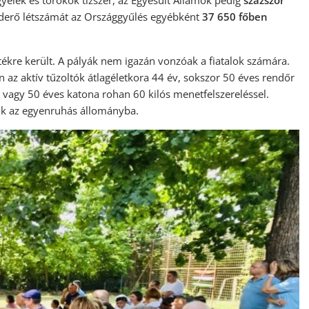
yelek és törökök tízszer, az Egyesült Államok pedig
százszor
aderő létszámát az Országgyűlés egyébként
37 650 főben
ítékre került. A pályák nem igazán vonzóak a fiatalok számára.
az aktív tűzoltók átlagéletkora 44 év, sokszor 50 éves rendőr
5 vagy 50 éves katona rohan 60 kilós menetfelszereléssel.
ik az egyenruhás állományba.