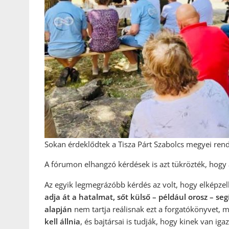
Sokan érdeklődtek a Tisza Párt Szabolcs megyei ren
A fórumon elhangzó kérdések is azt tükrözték, hogy
Az egyik legmegrázóbb kérdés az volt, hogy elképzel
adja át a hatalmat, sőt külső – például orosz – se
alapján
nem tartja reálisnak ezt a forgatókönyvet, m
kell állnia
, és bajtársai is tudják, hogy kinek van igaz