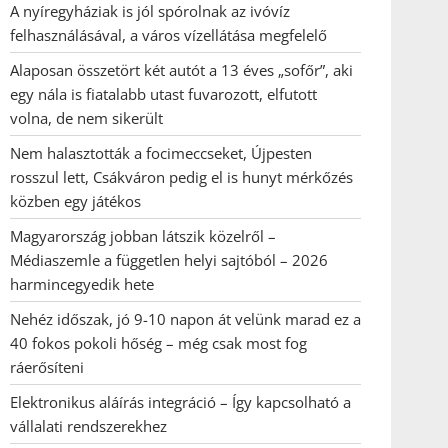
A nyíregyháziak is jól spórolnak az ivóvíz
felhasználásával, a város vízellátása megfelelő
Alaposan összetört két autót a 13 éves „sofőr”, aki
egy nála is fiatalabb utast fuvarozott, elfutott
volna, de nem sikerült
Nem halasztották a focimeccseket, Újpesten
rosszul lett, Csákváron pedig el is hunyt mérkőzés
közben egy játékos
Magyarország jobban látszik közelről –
Médiaszemle a független helyi sajtóból – 2026
harmincegyedik hete
Nehéz időszak, jó 9-10 napon át velünk marad ez a
40 fokos pokoli hőség – még csak most fog
ráerősíteni
Elektronikus aláírás integráció – Így kapcsolható a
vállalati rendszerekhez