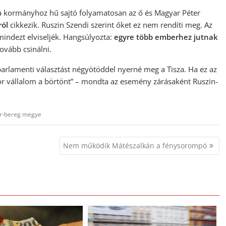
y a kormányhoz hű sajtó folyamatosan az ő és Magyar Péter
ról
cikkezik. Ruszin Szendi szerint őket ez nem rendíti meg. Az
indezt elviseljék. Hangsúlyozta:
egyre több emberhez jutnak
tovább csinálni.
lamenti választást négyötöddel nyerné meg a Tisza. Ha ez az
or vállalom a börtönt” – mondta az esemény zárásaként Ruszin-
ár-bereg megye
Nem működik Mátészalkán a fénysorompó