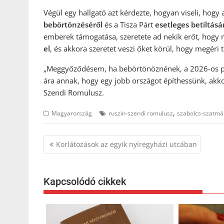
Végül egy hallgató azt kérdezte, hogyan viseli, hog
bebörtönzéséről
és a Tisza Párt
esetleges betiltásá
emberek támogatása, szeretete ad nekik erőt, hogy m
el
, és akkora szeretet veszi őket körül, hogy megéri 
„Meggyőződésem, ha bebörtönöznének, a 2026-os par
ára annak, hogy egy jobb országot építhessünk, akk
Szendi Romulusz.
,
Magyarország
ruszin-szendi romulusz
szabolcs-szatm
Bejegyzés
Korlátozások az egyik nyíregyházi utcában
navigáció
Kapcsolódó cikkek