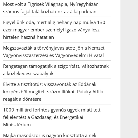
Most volt a Tigrisek Világnapja, Nyíregyházán
számos fajjal találkozhatunk az állatparkban
Figyeljünk oda, mert alig néhány nap múlva 130
ezer magyar ember személyi igazolványa lesz
hirtelen használhatatlan
Megszavazták a törvényjavaslatot: jön a Nemzeti
Vagyonvisszaszerzési és Vagyonvédelmi Hivatal
Rengetegen támogatják a szigorítást, változhatnak
a közlekedési szabályok
Elvitte a tisztítótűz: visszavonták az Eddának
közpénzből megítélt százmilliókat, Pataky Attila
reagált a döntésre
1000 milliárd forintos gyanús ügyek miatt tett
feljelentést a Gazdasági és Energetikai
Minisztérium
Majka másodszor is nagyon kiosztotta a neki