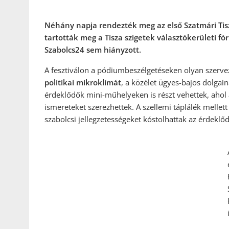
Néhány napja rendezték meg az első Szatmári Tisz
tartották meg a Tisza szigetek választókerületi f
Szabolcs24 sem hiányzott.
A fesztiválon a pódiumbeszélgetéseken olyan szerve
politikai mikroklímát
, a közélet ügyes-bajos dolgain
érdeklődők mini-műhelyeken is részt vehettek, ahol
ismereteket szerezhettek. A szellemi táplálék mellet
szabolcsi jellegzetességeket kóstolhattak az érdeklő