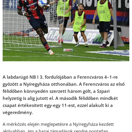
A labdarúgó NB I 3. fordulójában a Ferencváros 4–1-re
győzött a Nyíregyháza otthonában. A Ferencváros az első
félidőben könnyedén szerzett három gólt, a Szpari
helyzetig is alig jutott el. A második félidőben mindkét
csapat értékesített egy-egy 11-est, ezzel alakult ki a
végeredmény.
A mérkőzés elején meglepetésre a Nyíregyháza kezdett
aktívabban, ám a hazai támadások rendre pontatlan