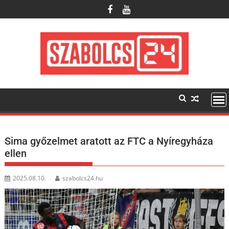
Skip
to
content
Sima győzelmet aratott az FTC a Nyíregyháza
ellen
2025.08.10.
szabolcs24.hu