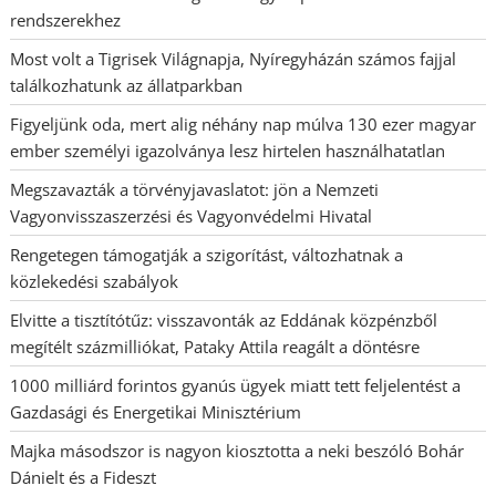
rendszerekhez
Most volt a Tigrisek Világnapja, Nyíregyházán számos fajjal
találkozhatunk az állatparkban
Figyeljünk oda, mert alig néhány nap múlva 130 ezer magyar
ember személyi igazolványa lesz hirtelen használhatatlan
Megszavazták a törvényjavaslatot: jön a Nemzeti
Vagyonvisszaszerzési és Vagyonvédelmi Hivatal
Rengetegen támogatják a szigorítást, változhatnak a
közlekedési szabályok
Elvitte a tisztítótűz: visszavonták az Eddának közpénzből
megítélt százmilliókat, Pataky Attila reagált a döntésre
1000 milliárd forintos gyanús ügyek miatt tett feljelentést a
Gazdasági és Energetikai Minisztérium
Majka másodszor is nagyon kiosztotta a neki beszóló Bohár
Dánielt és a Fideszt