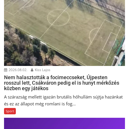
2026.08.02.
Kiss Lajos
Nem halasztották a focimeccseket, Újpesten
rosszul lett, Csákváron pedig el is hunyt mérkőzés
közben egy játékos
A szárazság mellett igazán brutális hőhullám sújtja hazánkat
és ez az állapot még romlani is fog...
Sport