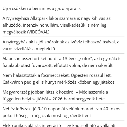
Újra csökken a benzin és a gázolaj ára is
A Nyíregyházi Állatpark lakói számára is nagy kihívás az
elhúzódó, intenzív hőhullám, viselkedésük is némileg
megváltozik (VIDEÓVAL)
A nyíregyháziak is jól spórolnak az ivóvíz felhasználásával, a
város vízellátása megfelelő
Alaposan összetört két autót a 13 éves „sofőr”, aki egy nála is
fiatalabb utast fuvarozott, elfutott volna, de nem sikerült
Nem halasztották a focimeccseket, Újpesten rosszul lett,
Csákváron pedig el is hunyt mérkőzés közben egy játékos
Magyarország jobban látszik közelről – Médiaszemle a
független helyi sajtóból – 2026 harmincegyedik hete
Nehéz időszak, jó 9-10 napon át velünk marad ez a 40 fokos
pokoli hőség – még csak most fog ráerősíteni
Elektronikus aláírás integráció – Így kapcsolható a vállalati