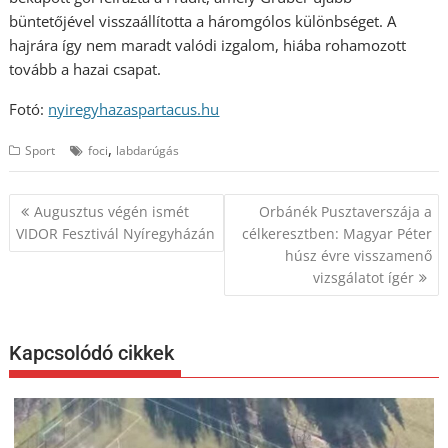
büntetőjével visszaállította a háromgólos különbséget. A
hajrára így nem maradt valódi izgalom, hiába rohamozott
tovább a hazai csapat.
Fotó:
nyiregyhazaspartacus.hu
,
Sport
foci
labdarúgás
Bejegyzés
Augusztus végén ismét
Orbánék Pusztaverszája a
navigáció
VIDOR Fesztivál Nyíregyházán
célkeresztben: Magyar Péter
húsz évre visszamenő
vizsgálatot ígér
Kapcsolódó cikkek