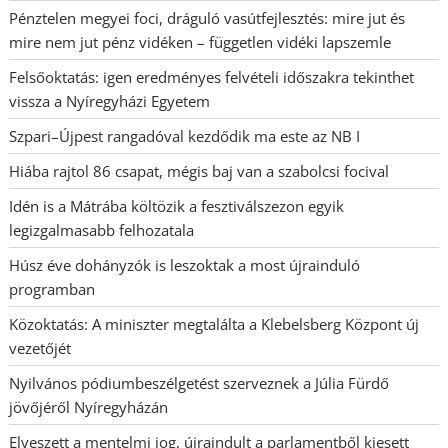
Pénztelen megyei foci, dráguló vasútfejlesztés: mire jut és
mire nem jut pénz vidéken – független vidéki lapszemle
Felsőoktatás: igen eredményes felvételi időszakra tekinthet
vissza a Nyíregyházi Egyetem
Szpari–Újpest rangadóval kezdődik ma este az NB I
Hiába rajtol 86 csapat, mégis baj van a szabolcsi focival
Idén is a Mátrába költözik a fesztiválszezon egyik
legizgalmasabb felhozatala
Húsz éve dohányzók is leszoktak a most újrainduló
programban
Közoktatás: A miniszter megtalálta a Klebelsberg Központ új
vezetőjét
Nyilvános pódiumbeszélgetést szerveznek a Júlia Fürdő
jövőjéről Nyíregyházán
Elveszett a mentelmi jog, újraindult a parlamentből kiesett