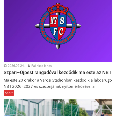
2026.07.24.
Palinkas Janos
Szpari–Újpest rangadóval kezdődik ma este az NB I
Ma este 20 órakor a Városi Stadionban kezdődik a labdarúgó
NB I 2026–2027-es szezonjának nyitómérkőzése: a...
Sport