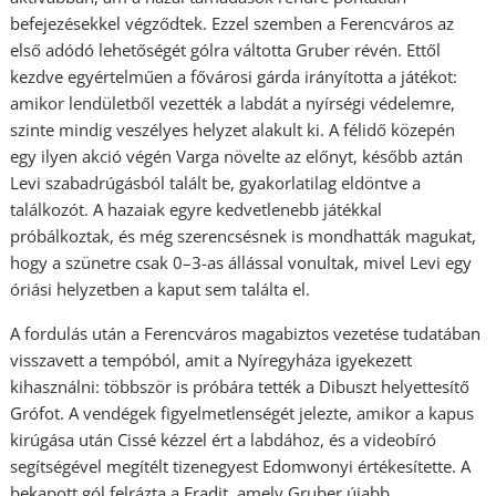
befejezésekkel végződtek. Ezzel szemben a Ferencváros az
első adódó lehetőségét gólra váltotta Gruber révén. Ettől
kezdve egyértelműen a fővárosi gárda irányította a játékot:
amikor lendületből vezették a labdát a nyírségi védelemre,
szinte mindig veszélyes helyzet alakult ki. A félidő közepén
egy ilyen akció végén Varga növelte az előnyt, később aztán
Levi szabadrúgásból talált be, gyakorlatilag eldöntve a
találkozót. A hazaiak egyre kedvetlenebb játékkal
próbálkoztak, és még szerencsésnek is mondhatták magukat,
hogy a szünetre csak 0–3-as állással vonultak, mivel Levi egy
óriási helyzetben a kaput sem találta el.
A fordulás után a Ferencváros magabiztos vezetése tudatában
visszavett a tempóból, amit a Nyíregyháza igyekezett
kihasználni: többször is próbára tették a Dibuszt helyettesítő
Grófot. A vendégek figyelmetlenségét jelezte, amikor a kapus
kirúgása után Cissé kézzel ért a labdához, és a videobíró
segítségével megítélt tizenegyest Edomwonyi értékesítette. A
bekapott gól felrázta a Fradit, amely Gruber újabb