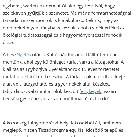
egyben: „Szerintünk nem attól öko egy fesztivál, hogy
szelektíven gyűjtjük a szemetet. Ma már a fenntarthatóságnál
társadalmi szempontok is kialakultak… Célunk, hogy az
embereket olyan irányba vezessük, ahol a vidék értékei az
ökológiai tudatossággal és a hagyományőrzéssel fonódik
össze.”
A
beszélgetés
után a Kultúrház Kosaras kiállítótermébe
mentünk, ahol egy különleges tárlat várta a látogatókat. A
kiállítás az Egyboglya Gyerektáborok 15 éves történetét
mutatta be fotókon keresztül. A tárlat csak a fesztivál ideje
alatt volt látogatható, és a gyermekek által készített
tábordalok, valamint a róluk készült
fényképek
igazán
bensőséges képet adtak az elmúlt másfél évtizedről.
A közönség túlnyomórészt helyi lakosokból áll, ami nem
meglepő, hiszen Tiszadorogma egy kis, idősödő település