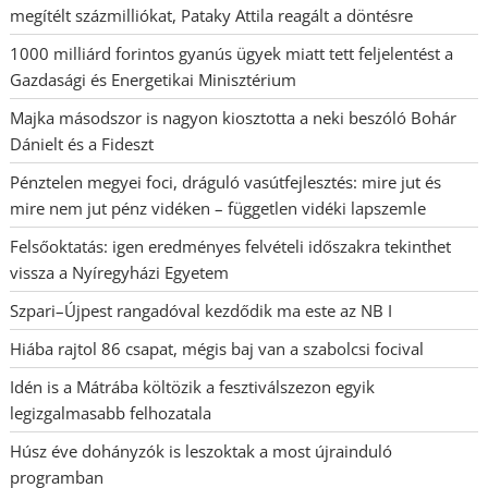
megítélt százmilliókat, Pataky Attila reagált a döntésre
1000 milliárd forintos gyanús ügyek miatt tett feljelentést a
Gazdasági és Energetikai Minisztérium
Majka másodszor is nagyon kiosztotta a neki beszóló Bohár
Dánielt és a Fideszt
Pénztelen megyei foci, dráguló vasútfejlesztés: mire jut és
mire nem jut pénz vidéken – független vidéki lapszemle
Felsőoktatás: igen eredményes felvételi időszakra tekinthet
vissza a Nyíregyházi Egyetem
Szpari–Újpest rangadóval kezdődik ma este az NB I
Hiába rajtol 86 csapat, mégis baj van a szabolcsi focival
Idén is a Mátrába költözik a fesztiválszezon egyik
legizgalmasabb felhozatala
Húsz éve dohányzók is leszoktak a most újrainduló
programban