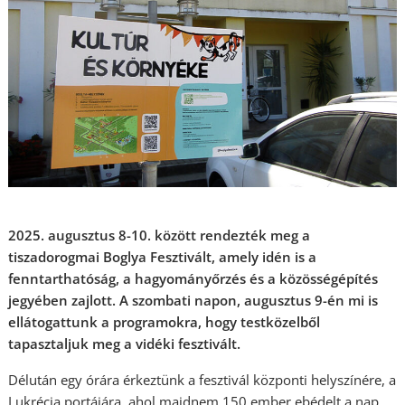
2025. augusztus 8-10. között rendezték meg a
tiszadorogmai Boglya Fesztivált, amely idén is a
fenntarthatóság, a hagyományőrzés és a közösségépítés
jegyében zajlott. A szombati napon, augusztus 9-én mi is
ellátogattunk a programokra, hogy testközelből
tapasztaljuk meg a vidéki fesztivált.
Délután egy órára érkeztünk a fesztivál központi helyszínére, a
Lukrécia portájára, ahol majdnem 150 ember ebédelt a nap