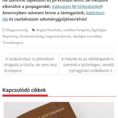
Ha szeretne tájékozott és jól értesült lenni, de messzire
elkerülné a propagandát,
iratkozzon fel hírlevelünkre
!
Amennyiben szívesen lenne a támogatónk,
kattintson
ide
és csatlakozzon adománygyűjtésünkhöz!
,
,
Magyarország
Boglya Fesztivál
családias hangulat
Egyboglya
,
,
,
,
Alapítvány
fenntarthatóság
hagyományőrzés
ökológiai szemlélet
Tiszadorogma
Bejegyzés
Szabolcsban is jelentősen
A helyiek és az idelátogatók is
navigáció
drágul(t) a tűzifa, de nem lesz
szeretik a különleges, zenélő
árstoppos
nyíregyházi szökőkutat
Kapcsolódó cikkek