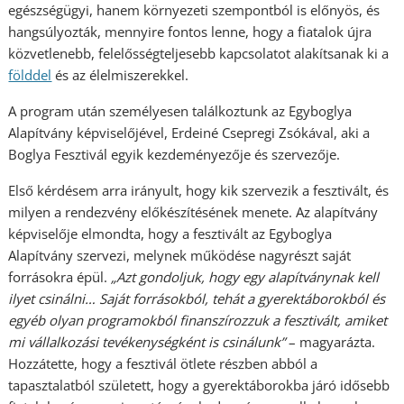
egészségügyi, hanem környezeti szempontból is előnyös, és
hangsúlyozták, mennyire fontos lenne, hogy a fiatalok újra
közvetlenebb, felelősségteljesebb kapcsolatot alakítsanak ki a
földdel
és az élelmiszerekkel.
A program után személyesen találkoztunk az Egyboglya
Alapítvány képviselőjével, Erdeiné Csepregi Zsókával, aki a
Boglya Fesztivál egyik kezdeményezője és szervezője.
Első kérdésem arra irányult, hogy kik szervezik a fesztivált, és
milyen a rendezvény előkészítésének menete. Az alapítvány
képviselője elmondta, hogy a fesztivált az Egyboglya
Alapítvány szervezi, melynek működése nagyrészt saját
forrásokra épül.
„Azt gondoljuk, hogy egy alapítványnak kell
ilyet csinálni… Saját forrásokból, tehát a gyerektáborokból és
egyéb olyan programokból finanszírozzuk a fesztivált, amiket
mi vállalkozási tevékenységként is csinálunk”
– magyarázta.
Hozzátette, hogy a fesztivál ötlete részben abból a
tapasztalatból született, hogy a gyerektáborokba járó idősebb