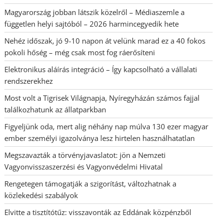
Magyarország jobban látszik közelről – Médiaszemle a
független helyi sajtóból – 2026 harmincegyedik hete
Nehéz időszak, jó 9-10 napon át velünk marad ez a 40 fokos
pokoli hőség – még csak most fog ráerősíteni
Elektronikus aláírás integráció – Így kapcsolható a vállalati
rendszerekhez
Most volt a Tigrisek Világnapja, Nyíregyházán számos fajjal
találkozhatunk az állatparkban
Figyeljünk oda, mert alig néhány nap múlva 130 ezer magyar
ember személyi igazolványa lesz hirtelen használhatatlan
Megszavazták a törvényjavaslatot: jön a Nemzeti
Vagyonvisszaszerzési és Vagyonvédelmi Hivatal
Rengetegen támogatják a szigorítást, változhatnak a
közlekedési szabályok
Elvitte a tisztítótűz: visszavonták az Eddának közpénzből