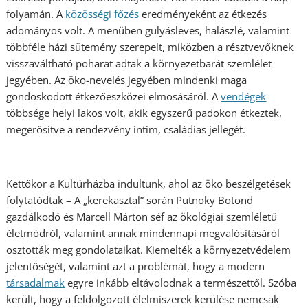
folyamán. A
közösségi főzés
eredményeként az étkezés
adományos volt. A menüben gulyásleves, halászlé, valamint
többféle házi sütemény szerepelt, miközben a résztvevőknek
visszaváltható poharat adtak a környezetbarát szemlélet
jegyében. Az öko-nevelés jegyében mindenki maga
gondoskodott étkezőeszközei elmosásáról. A
vendégek
többsége helyi lakos volt, akik egyszerű padokon étkeztek,
megerősítve a rendezvény intim, családias jellegét.
Kettőkor a Kultúrházba indultunk, ahol az öko beszélgetések
folytatódtak – A „kerekasztal” során Putnoky Botond
gazdálkodó és Marcell Márton séf az ökológiai szemléletű
életmódról, valamint annak mindennapi megvalósításáról
osztották meg gondolataikat. Kiemelték a környezetvédelem
jelentőségét, valamint azt a problémát, hogy a modern
társadalmak
egyre inkább eltávolodnak a természettől. Szóba
került, hogy a feldolgozott élelmiszerek kerülése nemcsak