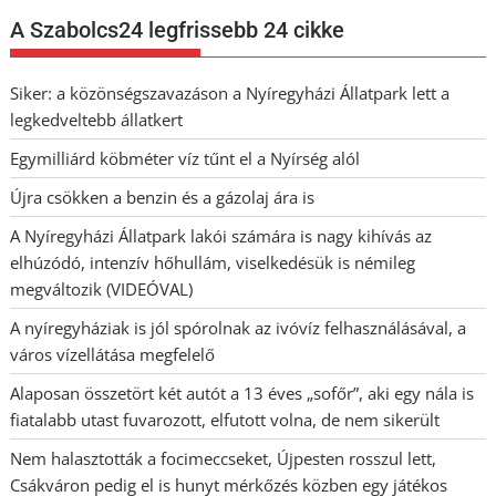
A Szabolcs24 legfrissebb 24 cikke
Siker: a közönségszavazáson a Nyíregyházi Állatpark lett a
legkedveltebb állatkert
Egymilliárd köbméter víz tűnt el a Nyírség alól
Újra csökken a benzin és a gázolaj ára is
A Nyíregyházi Állatpark lakói számára is nagy kihívás az
elhúzódó, intenzív hőhullám, viselkedésük is némileg
megváltozik (VIDEÓVAL)
A nyíregyháziak is jól spórolnak az ivóvíz felhasználásával, a
város vízellátása megfelelő
Alaposan összetört két autót a 13 éves „sofőr”, aki egy nála is
fiatalabb utast fuvarozott, elfutott volna, de nem sikerült
Nem halasztották a focimeccseket, Újpesten rosszul lett,
Csákváron pedig el is hunyt mérkőzés közben egy játékos