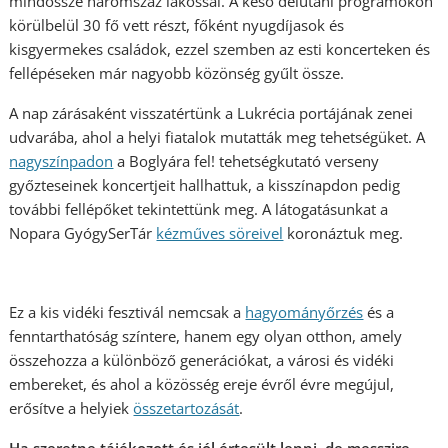
mindössze háromszáz lakossal. A késő délutáni programokon
körülbelül 30 fő vett részt, főként nyugdíjasok és
kisgyermekes családok, ezzel szemben az esti koncerteken és
fellépéseken már nagyobb közönség gyűlt össze.
A nap zárásaként visszatértünk a Lukrécia portájának zenei
udvarába, ahol a helyi fiatalok mutatták meg tehetségüket. A
nagyszínpadon
a Boglyára fel! tehetségkutató verseny
győzteseinek koncertjeit hallhattuk, a kisszínapdon pedig
további fellépőket tekintettünk meg. A látogatásunkat a
Nopara GyógySerTár
kézműves söreivel
koronáztuk meg.
Ez a kis vidéki fesztivál nemcsak a
hagyományőrzés
és a
fenntarthatóság színtere, hanem egy olyan otthon, amely
összehozza a különböző generációkat, a városi és vidéki
embereket, és ahol a közösség ereje évről évre megújul,
erősítve a helyiek
összetartozását
.