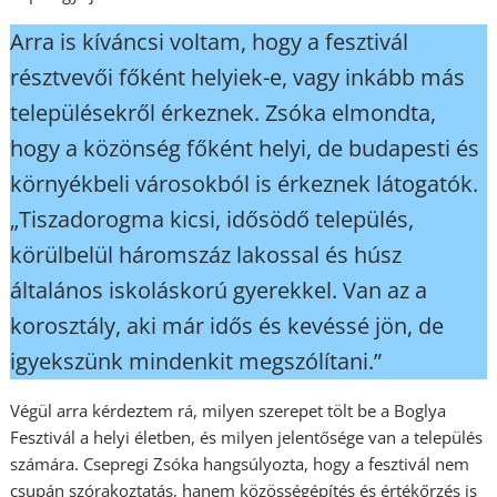
Arra is kíváncsi voltam, hogy a fesztivál
résztvevői főként helyiek-e, vagy inkább más
településekről érkeznek. Zsóka elmondta,
hogy a közönség főként helyi, de budapesti és
környékbeli városokból is érkeznek látogatók.
„Tiszadorogma kicsi, idősödő település,
körülbelül háromszáz lakossal és húsz
általános iskoláskorú gyerekkel. Van az a
korosztály, aki már idős és kevéssé jön, de
igyekszünk mindenkit megszólítani.”
Végül arra kérdeztem rá, milyen szerepet tölt be a Boglya
Fesztivál a helyi életben, és milyen jelentősége van a település
számára. Csepregi Zsóka hangsúlyozta, hogy a fesztivál nem
csupán szórakoztatás, hanem közösségépítés és értékőrzés is