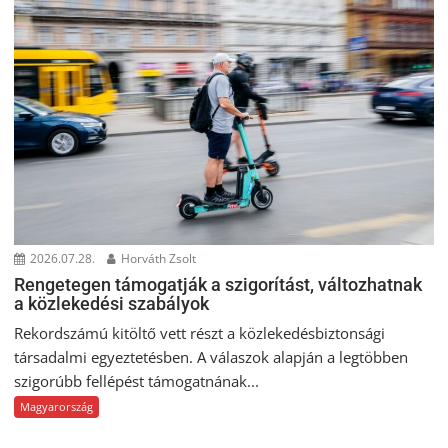
2026.07.28.
Horváth Zsolt
Rengetegen támogatják a szigorítást, változhatnak
a közlekedési szabályok
Rekordszámú kitöltő vett részt a közlekedésbiztonsági
társadalmi egyeztetésben. A válaszok alapján a legtöbben
szigorúbb fellépést támogatnának...
Magyarország