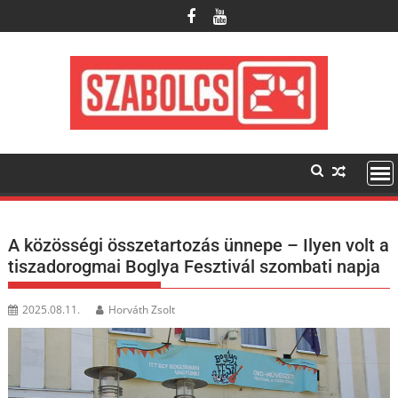
Skip
to
content
A közösségi összetartozás ünnepe – Ilyen volt a
tiszadorogmai Boglya Fesztivál szombati napja
2025.08.11.
Horváth Zsolt