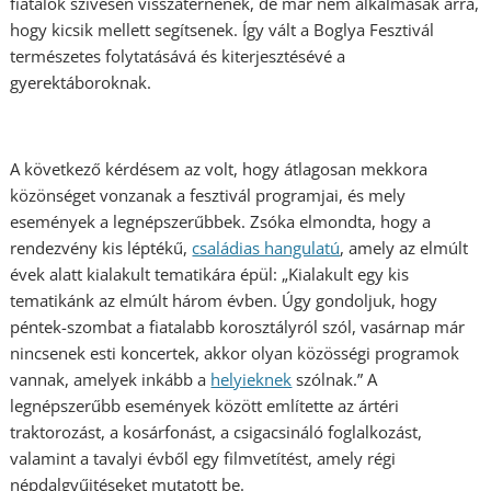
fiatalok szívesen visszatérnének, de már nem alkalmasak arra,
hogy kicsik mellett segítsenek. Így vált a Boglya Fesztivál
természetes folytatásává és kiterjesztésévé a
gyerektáboroknak.
A következő kérdésem az volt, hogy átlagosan mekkora
közönséget vonzanak a fesztivál programjai, és mely
események a legnépszerűbbek. Zsóka elmondta, hogy a
rendezvény kis léptékű,
családias hangulatú
, amely az elmúlt
évek alatt kialakult tematikára épül: „Kialakult egy kis
tematikánk az elmúlt három évben. Úgy gondoljuk, hogy
péntek-szombat a fiatalabb korosztályról szól, vasárnap már
nincsenek esti koncertek, akkor olyan közösségi programok
vannak, amelyek inkább a
helyieknek
szólnak.” A
legnépszerűbb események között említette az ártéri
traktorozást, a kosárfonást, a csigacsináló foglalkozást,
valamint a tavalyi évből egy filmvetítést, amely régi
népdalgyűjtéseket mutatott be.