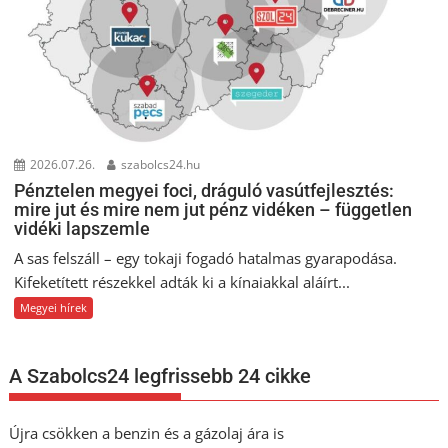
2026.07.26.
szabolcs24.hu
Pénztelen megyei foci, dráguló vasútfejlesztés:
mire jut és mire nem jut pénz vidéken – független
vidéki lapszemle
A sas felszáll – egy tokaji fogadó hatalmas gyarapodása.
Kifeketített részekkel adták ki a kínaiakkal aláírt...
Megyei hírek
A Szabolcs24 legfrissebb 24 cikke
Újra csökken a benzin és a gázolaj ára is