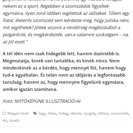
nekem ez a sport. Régebben a szomszédok figyeltek
egymásra, ilyen zord időben segítettük az időseket. Tőlem egy
fiatal, életerős szomszéd sem kérdezte meg, hogy Juliska néni,
mit segíthetek? Jöttek viszont a rendőrség megbízásából a
polgárőrök, és megkérdezték, van-e valamire szükségem – na,
az jól esett.”
A tél idén nem csak hidegebb lett, hanem őszintébb is.
Megmutatja, kinek van tartaléka, és kinek nincs. Nem
mindenkinek az a kérdés, hogy mennyit fűt, hanem hogy
tud-e egyáltalán. És talán nem az időjárás a legfontosabb
tanulság, hanem az, hogy mennyire figyelünk egymásra,
amikor igazán számítana.
Fotó: NYITÓKÉPÜNK ILLUSZTRÁCIÓ/AI
,
,
,
,
,
,
,
Megyei hírek
fagy
fűtés
hideg
idősek
nyugdíj
otthon
rászorulók
,
tél
tüzelő