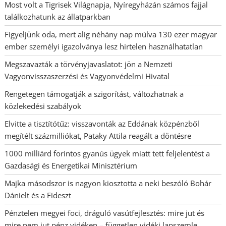
Most volt a Tigrisek Világnapja, Nyíregyházán számos fajjal
találkozhatunk az állatparkban
Figyeljünk oda, mert alig néhány nap múlva 130 ezer magyar
ember személyi igazolványa lesz hirtelen használhatatlan
Megszavazták a törvényjavaslatot: jön a Nemzeti
Vagyonvisszaszerzési és Vagyonvédelmi Hivatal
Rengetegen támogatják a szigorítást, változhatnak a
közlekedési szabályok
Elvitte a tisztítótűz: visszavonták az Eddának közpénzből
megítélt százmilliókat, Pataky Attila reagált a döntésre
1000 milliárd forintos gyanús ügyek miatt tett feljelentést a
Gazdasági és Energetikai Minisztérium
Majka másodszor is nagyon kiosztotta a neki beszóló Bohár
Dánielt és a Fideszt
Pénztelen megyei foci, dráguló vasútfejlesztés: mire jut és
mire nem jut pénz vidéken – független vidéki lapszemle