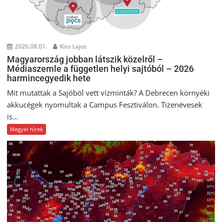
2026.08.01.
Kiss Lajos
Magyarország jobban látszik közelről –
Médiaszemle a független helyi sajtóból – 2026
harmincegyedik hete
Mit mutattak a Sajóból vett vízminták? A Debrecen környéki
akkucégek nyomultak a Campus Fesztiválon. Tizenévesek
is...
Megyei hírek