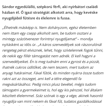
Sándor egyedülálló, szépkorú férfi, aki nyírbátori családi
házban él. Ő igazi stratégiát alkotott arra, hogy kevéske
nyugdíjából fűtésre és élelemre is fussa.
„Élhetnék másképp is. Nem dohányzom, egész életemben
nem ittam egy csepp alkoholt sem, be tudom osztani a
mintegy százötvenezer forintnyi nyugdíjamat”
– mondja
nyitásként az idős úr.
„A káros szenvedélyek sok rászorulónál
rengeteg pénzt elvisznek, lehet, hogy szívtelennek fogok tűnni,
de nekik egy fillér támogatást nem adnék. El kell hagyni a
szenvedélyeiket. Én is meg tudnám enni a gyrost és a pizzát,
ihatnék cukros üdítőket, de nem teszem, mert tudom az
anyagi határaimat. Fával fűtök, és minden nyárra össze tudom
rakni azt az összeget, ami kell a télre elegendő fa
megvásárlásához. Pedig nincs plusz bevétel, mégis tudom
támogatni a gyermekeimet is, hol egy kis pénzzel, hol általam
készített élelemmel. Száz szónak is egy a vége, akinek hasonló
nyugdíja van mint nekem és fával fűt, tudatos gazdálkodással