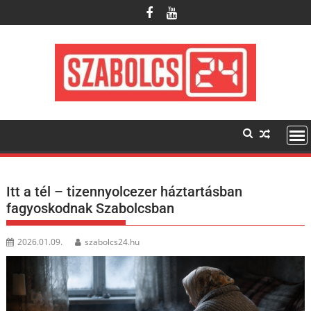
Skip
to
content
Itt a tél – tizennyolcezer háztartásban
fagyoskodnak Szabolcsban
2026.01.09.
szabolcs24.hu