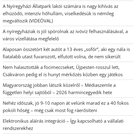
A Nyíregyházi Állatpark lakói számára is nagy kihívás az
elhúzódó, intenzív hőhullám, viselkedésük is némileg
megváltozik (VIDEÓVAL)
A nyíregyháziak is jól spórolnak az ivóvíz felhasználásával, a
város vízellátása megfelelő
Alaposan összetört két autót a 13 éves „sofőr”, aki egy nála is
fiatalabb utast fuvarozott, elfutott volna, de nem sikerült
Nem halasztották a focimeccseket, Újpesten rosszul lett,
Csákváron pedig el is hunyt mérkőzés közben egy játékos
Magyarország jobban látszik közelről – Médiaszemle a
független helyi sajtóból – 2026 harmincegyedik hete
Nehéz időszak, jó 9-10 napon át velünk marad ez a 40 fokos
pokoli hőség – még csak most fog ráerősíteni
Elektronikus aláírás integráció – Így kapcsolható a vállalati
rendszerekhez