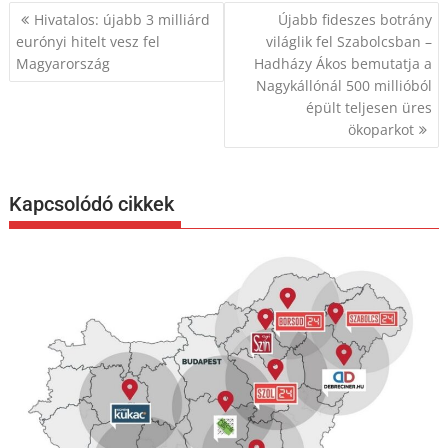
Bejegyzés
Hivatalos: újabb 3 milliárd
Újabb fideszes botrány
navigáció
eurónyi hitelt vesz fel
világlik fel Szabolcsban –
Magyarország
Hadházy Ákos bemutatja a
Nagykállónál 500 millióból
épült teljesen üres
ökoparkot
Kapcsolódó cikkek