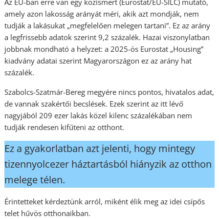
Az EU-ban erre van egy közismert (Eurostat/EU-SILC) mutató,
amely azon lakosság arányát méri, akik azt mondják, nem
tudják a lakásukat „megfelelően melegen tartani”. Ez az arány
a legfrissebb adatok szerint 9,2 százalék. Hazai viszonylatban
jobbnak mondható a helyzet: a 2025-ös Eurostat „Housing”
kiadvány adatai szerint Magyarországon ez az arány hat
százalék.
Szabolcs-Szatmár-Bereg megyére nincs pontos, hivatalos adat,
de vannak szakértői becslések. Ezek szerint az itt lévő
nagyjából 209 ezer lakás közel kilenc százalékában nem
tudják rendesen kifűteni az otthont.
Ez a gyakorlatban azt jelenti, hogy mintegy
tizennyolcezer háztartásból hiányzik az otthon
melege télen.
Érintetteket kérdeztünk arról, miként élik meg az idei csípős
telet hűvös otthonaikban.