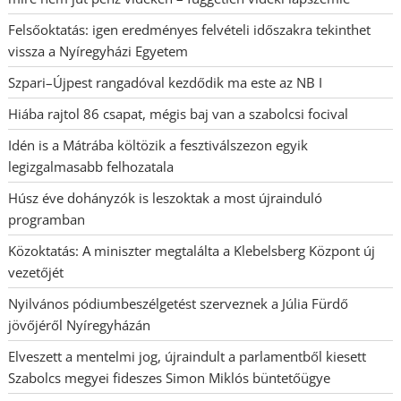
Felsőoktatás: igen eredményes felvételi időszakra tekinthet
vissza a Nyíregyházi Egyetem
Szpari–Újpest rangadóval kezdődik ma este az NB I
Hiába rajtol 86 csapat, mégis baj van a szabolcsi focival
Idén is a Mátrába költözik a fesztiválszezon egyik
legizgalmasabb felhozatala
Húsz éve dohányzók is leszoktak a most újrainduló
programban
Közoktatás: A miniszter megtalálta a Klebelsberg Központ új
vezetőjét
Nyilvános pódiumbeszélgetést szerveznek a Júlia Fürdő
jövőjéről Nyíregyházán
Elveszett a mentelmi jog, újraindult a parlamentből kiesett
Szabolcs megyei fideszes Simon Miklós büntetőügye