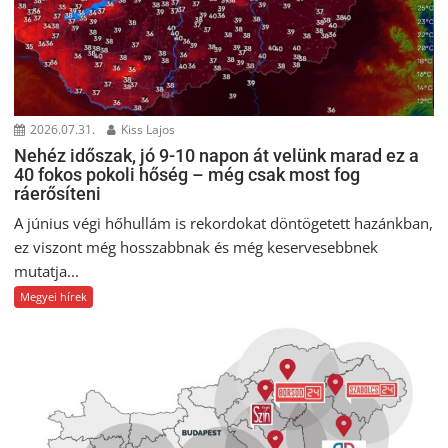
2026.07.31.
Kiss Lajos
Nehéz időszak, jó 9-10 napon át velünk marad ez a
40 fokos pokoli hőség – még csak most fog
ráerősíteni
A június végi hőhullám is rekordokat döntögetett hazánkban,
ez viszont még hosszabbnak és még keservesebbnek
mutatja...
Megyei hírek