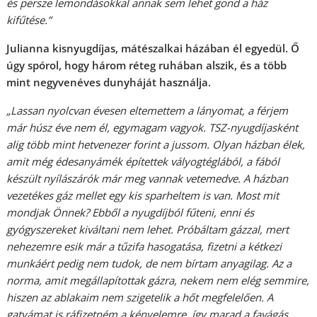
és persze lemondásokkal annak sem lehet gond a ház
kifűtése.”
Julianna kisnyugdíjas, mátészalkai házában él egyedül. Ő
úgy spórol, hogy három réteg ruhában alszik, és a több
mint negyvenéves dunyháját használja.
„Lassan nyolcvan évesen eltemettem a lányomat, a férjem
már húsz éve nem él, egymagam vagyok. TSZ-nyugdíjasként
alig több mint hetvenezer forint a jussom. Olyan házban élek,
amit még édesanyámék építettek vályogtéglából, a fából
készült nyílászárók már meg vannak vetemedve. A házban
vezetékes gáz mellet egy kis sparheltem is van. Most mit
mondjak Önnek? Ebből a nyugdíjból fűteni, enni és
gyógyszereket kiváltani nem lehet. Próbáltam gázzal, mert
nehezemre esik már a tűzifa hasogatása, fizetni a kétkezi
munkáért pedig nem tudok, de nem bírtam anyagilag. Az a
norma, amit megállapítottak gázra, nekem nem elég semmire,
hiszen az ablakaim nem szigetelik a hőt megfelelően. A
gatyámat is ráfizetném a kényelemre, így marad a favágás,