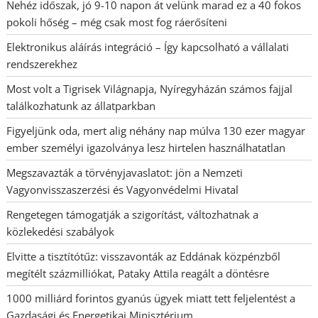
Nehéz időszak, jó 9-10 napon át velünk marad ez a 40 fokos
pokoli hőség – még csak most fog ráerősíteni
Elektronikus aláírás integráció – Így kapcsolható a vállalati
rendszerekhez
Most volt a Tigrisek Világnapja, Nyíregyházán számos fajjal
találkozhatunk az állatparkban
Figyeljünk oda, mert alig néhány nap múlva 130 ezer magyar
ember személyi igazolványa lesz hirtelen használhatatlan
Megszavazták a törvényjavaslatot: jön a Nemzeti
Vagyonvisszaszerzési és Vagyonvédelmi Hivatal
Rengetegen támogatják a szigorítást, változhatnak a
közlekedési szabályok
Elvitte a tisztítótűz: visszavonták az Eddának közpénzből
megítélt százmilliókat, Pataky Attila reagált a döntésre
1000 milliárd forintos gyanús ügyek miatt tett feljelentést a
Gazdasági és Energetikai Minisztérium