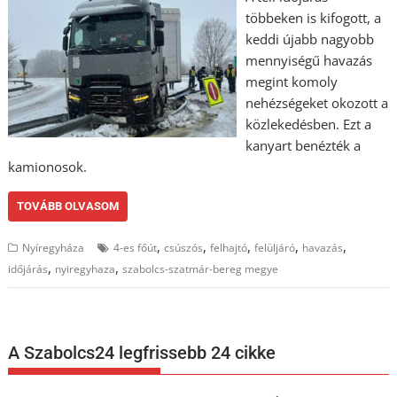
többeken is kifogott, a
keddi újabb nagyobb
mennyiségű havazás
megint komoly
nehézségeket okozott a
közlekedésben. Ezt a
kanyart benézték a
kamionosok.
TOVÁBB OLVASOM
,
,
,
,
,
Nyíregyháza
4-es főút
csúszós
felhajtó
felüljáró
havazás
,
,
időjárás
nyiregyhaza
szabolcs-szatmár-bereg megye
A Szabolcs24 legfrissebb 24 cikke