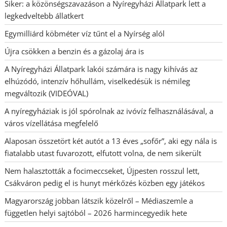
Siker: a közönségszavazáson a Nyíregyházi Állatpark lett a
legkedveltebb állatkert
Egymilliárd köbméter víz tűnt el a Nyírség alól
Újra csökken a benzin és a gázolaj ára is
A Nyíregyházi Állatpark lakói számára is nagy kihívás az
elhúzódó, intenzív hőhullám, viselkedésük is némileg
megváltozik (VIDEÓVAL)
A nyíregyháziak is jól spórolnak az ivóvíz felhasználásával, a
város vízellátása megfelelő
Alaposan összetört két autót a 13 éves „sofőr”, aki egy nála is
fiatalabb utast fuvarozott, elfutott volna, de nem sikerült
Nem halasztották a focimeccseket, Újpesten rosszul lett,
Csákváron pedig el is hunyt mérkőzés közben egy játékos
Magyarország jobban látszik közelről – Médiaszemle a
független helyi sajtóból – 2026 harmincegyedik hete