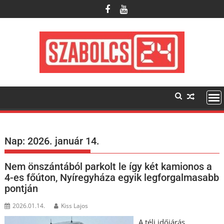
Skip
to
content
Nap:
2026. január 14.
Nem önszántából parkolt le így két kamionos a
4-es főúton, Nyíregyháza egyik legforgalmasabb
pontján
2026.01.14.
Kiss Lajos
A téli időjárás