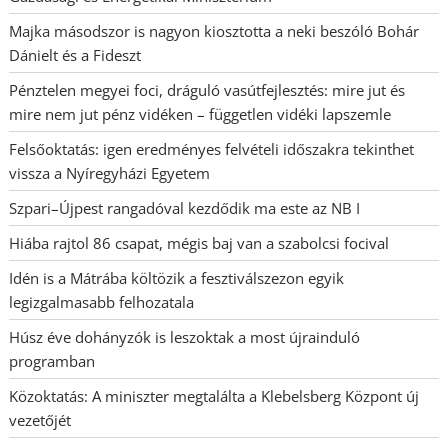
Majka másodszor is nagyon kiosztotta a neki beszóló Bohár
Dánielt és a Fideszt
Pénztelen megyei foci, dráguló vasútfejlesztés: mire jut és
mire nem jut pénz vidéken – független vidéki lapszemle
Felsőoktatás: igen eredményes felvételi időszakra tekinthet
vissza a Nyíregyházi Egyetem
Szpari–Újpest rangadóval kezdődik ma este az NB I
Hiába rajtol 86 csapat, mégis baj van a szabolcsi focival
Idén is a Mátrába költözik a fesztiválszezon egyik
legizgalmasabb felhozatala
Húsz éve dohányzók is leszoktak a most újrainduló
programban
Közoktatás: A miniszter megtalálta a Klebelsberg Központ új
vezetőjét