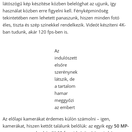
látószögű kép készítése közben belelóghat az ujjunk, így
használat közben erre figyelni kell. Fényképminőség
tekintetében nem lehetett panaszunk, hiszen minden fotó
éles, tiszta és szép színekkel rendelkezik. Videót készíteni 4K-
ban tudunk, akár 120 fps-ben is.
Az
indulószett
elsőre
szerénynek
látszik, de
a tartalom
hamar
meggyőzi
az embert
Az előlapi kamerákat érdemes külön számolni – igen,
kamerákat, hiszen kettőt találunk belőlük: az egyik egy
50 MP-