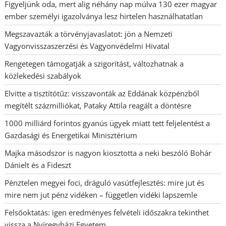
Figyeljünk oda, mert alig néhány nap múlva 130 ezer magyar
ember személyi igazolványa lesz hirtelen használhatatlan
Megszavazták a törvényjavaslatot: jön a Nemzeti
Vagyonvisszaszerzési és Vagyonvédelmi Hivatal
Rengetegen támogatják a szigorítást, változhatnak a
közlekedési szabályok
Elvitte a tisztítótűz: visszavonták az Eddának közpénzből
megítélt százmilliókat, Pataky Attila reagált a döntésre
1000 milliárd forintos gyanús ügyek miatt tett feljelentést a
Gazdasági és Energetikai Minisztérium
Majka másodszor is nagyon kiosztotta a neki beszóló Bohár
Dánielt és a Fideszt
Pénztelen megyei foci, dráguló vasútfejlesztés: mire jut és
mire nem jut pénz vidéken – független vidéki lapszemle
Felsőoktatás: igen eredményes felvételi időszakra tekinthet
vissza a Nyíregyházi Egyetem