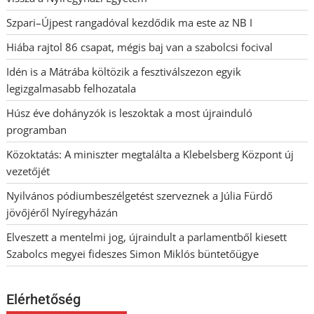
Szpari–Újpest rangadóval kezdődik ma este az NB I
Hiába rajtol 86 csapat, mégis baj van a szabolcsi focival
Idén is a Mátrába költözik a fesztiválszezon egyik
legizgalmasabb felhozatala
Húsz éve dohányzók is leszoktak a most újrainduló
programban
Közoktatás: A miniszter megtalálta a Klebelsberg Központ új
vezetőjét
Nyilvános pódiumbeszélgetést szerveznek a Júlia Fürdő
jövőjéről Nyíregyházán
Elveszett a mentelmi jog, újraindult a parlamentből kiesett
Szabolcs megyei fideszes Simon Miklós büntetőügye
Elérhetőség