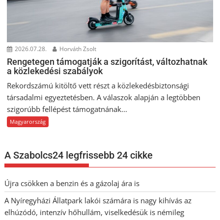
2026.07.28.
Horváth Zsolt
Rengetegen támogatják a szigorítást, változhatnak
a közlekedési szabályok
Rekordszámú kitöltő vett részt a közlekedésbiztonsági
társadalmi egyeztetésben. A válaszok alapján a legtöbben
szigorúbb fellépést támogatnának...
Magyarország
A Szabolcs24 legfrissebb 24 cikke
Újra csökken a benzin és a gázolaj ára is
A Nyíregyházi Állatpark lakói számára is nagy kihívás az
elhúzódó, intenzív hőhullám, viselkedésük is némileg