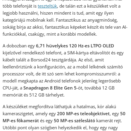
több telefonját is
teszteltük
, de talán ezt a készüléket volt a
legjobb használni, hiszen mindent is tud, amit egy ilyen
kategóriájú mobilnak kell. Fantasztikus az anyagminőség,
sokáig bírja az akksi, fantasztikus képeket készít és tele van AI-
funkciókkal, csakúgy, mint a korábbi modellek.
A dobozban egy
6,71 hüvelykes 120 Hz-es LTPO OLED
kijelzővel rendelkező telefont, a SIM-kártya eltávolítót és egy
kábelt talált a Borsod24 tesztgárdája. Az első, amit
leellenőriztünk a konfiguráción, az a mobil lelkének számító
processzor volt, de itt szó sem lehet kompromisszumról: a
modell megkapta az Android telefonok jelenleg legerősebb
CPU-ját, a
Snapdragon 8 Elite Gen 5
-öt, továbbá 12 GB
memóriát és 512 GB tárhelyet.
A készüléket megfordítva láthatjuk a hatalmas, kör alakú
kameraszigetet, amely egy
200 MP-es teleobjektívet
, egy
50
MP-es főkamerát
és egy
50 MP-es széleslátó
kamerát rejt.
Utóbbi pont olyan szögben helyezkedik el, hogy egy nagy