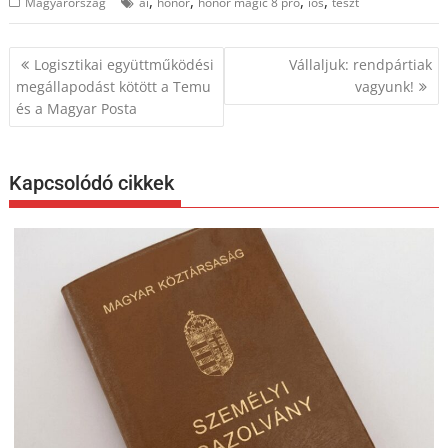
,
,
,
,
Magyarország
ai
honor
honor magic 8 pro
ios
teszt
Bejegyzés
Logisztikai együttműködési
Vállaljuk: rendpártiak
navigáció
megállapodást kötött a Temu
vagyunk!
és a Magyar Posta
Kapcsolódó cikkek