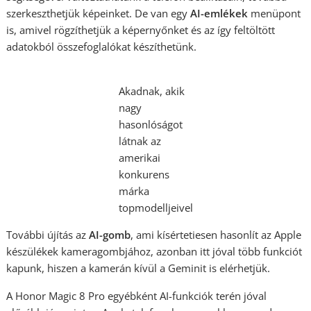
szerkeszthetjük képeinket. De van egy
AI-emlékek
menüpont
is, amivel rögzíthetjük a képernyőnket és az így feltöltött
adatokból összefoglalókat készíthetünk.
Akadnak, akik
nagy
hasonlóságot
látnak az
amerikai
konkurens
márka
topmodelljeivel
További újítás az
AI-gomb
, ami kísértetiesen hasonlít az Apple
készülékek kameragombjához, azonban itt jóval több funkciót
kapunk, hiszen a kamerán kívül a Geminit is elérhetjük.
A Honor Magic 8 Pro egyébként AI-funkciók terén jóval