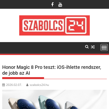
Skip
to
content
Honor Magic 8 Pro teszt: iOS-ihlette rendszer,
de jobb az AI
2026.02.07.
szabolcs24.hu