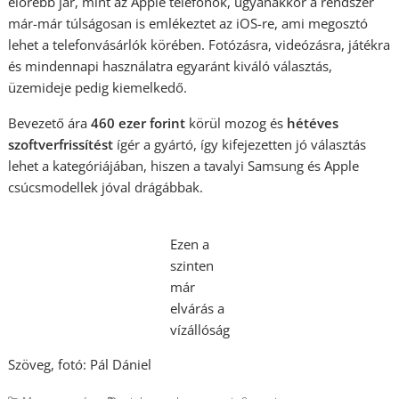
előrébb jár, mint az Apple telefonok, ugyanakkor a rendszer
már-már túlságosan is emlékeztet az iOS-re, ami megosztó
lehet a telefonvásárlók körében. Fotózásra, videózásra, játékra
és mindennapi használatra egyaránt kiváló választás,
üzemideje pedig kiemelkedő.
Bevezető ára
460 ezer forint
körül mozog és
hétéves
szoftverfrissítést
ígér a gyártó, így kifejezetten jó választás
lehet a kategóriájában, hiszen a tavalyi Samsung és Apple
csúcsmodellek jóval drágábbak.
Ezen a
szinten
már
elvárás a
vízállóság
Szöveg, fotó: Pál Dániel