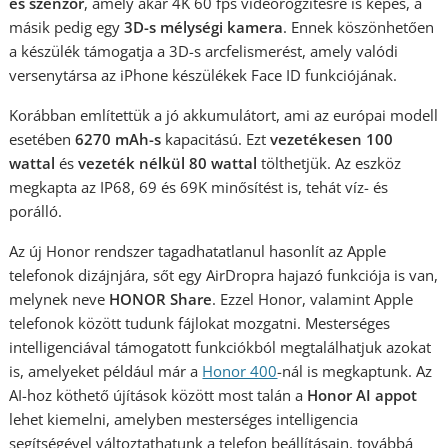
es szenzor
, amely akár 4K 60 fps videórögzítésre is képes, a
másik pedig egy
3D-s mélységi kamera
. Ennek köszönhetően
a készülék támogatja a 3D-s arcfelismerést, amely valódi
versenytársa az iPhone készülékek Face ID funkciójának.
Korábban említettük a jó akkumulátort, ami az európai modell
esetében
6270 mAh-s
kapacitású. Ezt
vezetékesen 100
wattal
és
vezeték nélkül 80 wattal
tölthetjük. Az eszköz
megkapta az IP68, 69 és 69K minősítést is, tehát víz- és
porálló.
Az új Honor rendszer tagadhatatlanul hasonlít az Apple
telefonok dizájnjára, sőt egy AirDropra hajazó funkciója is van,
melynek neve
HONOR Share
. Ezzel Honor, valamint Apple
telefonok között tudunk fájlokat mozgatni. Mesterséges
intelligenciával támogatott funkciókból megtalálhatjuk azokat
is, amelyeket például már a
Honor 400
-nál is megkaptunk. Az
AI-hoz köthető újítások között most talán a
Honor AI appot
lehet kiemelni, amelyben mesterséges intelligencia
segítségével változtathatunk a telefon beállításain, továbbá