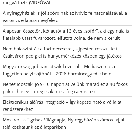
megváltozik (VIDEÓVAL)
A nyíregyháziak is jól spórolnak az ivóvíz felhasználásával, a
város vízellátása megfelelő
Alaposan összetört két autót a 13 éves „sofőr”, aki egy nála is
fiatalabb utast fuvarozott, elfutott volna, de nem sikerült
Nem halasztották a focimeccseket, Újpesten rosszul lett,
Csákváron pedig el is hunyt mérkőzés közben egy játékos
Magyarország jobban látszik közelről – Médiaszemle a
független helyi sajtóból – 2026 harmincegyedik hete
Nehéz időszak, jó 9-10 napon át velünk marad ez a 40 fokos
pokoli hőség – még csak most fog ráerősíteni
Elektronikus aláírás integráció – Így kapcsolható a vállalati
rendszerekhez
Most volt a Tigrisek Világnapja, Nyíregyházán számos fajjal
találkozhatunk az állatparkban