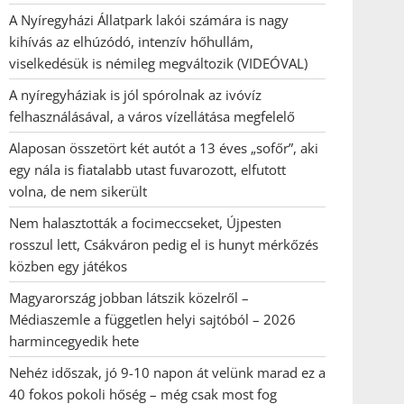
A Nyíregyházi Állatpark lakói számára is nagy
kihívás az elhúzódó, intenzív hőhullám,
viselkedésük is némileg megváltozik (VIDEÓVAL)
A nyíregyháziak is jól spórolnak az ivóvíz
felhasználásával, a város vízellátása megfelelő
Alaposan összetört két autót a 13 éves „sofőr”, aki
egy nála is fiatalabb utast fuvarozott, elfutott
volna, de nem sikerült
Nem halasztották a focimeccseket, Újpesten
rosszul lett, Csákváron pedig el is hunyt mérkőzés
közben egy játékos
Magyarország jobban látszik közelről –
Médiaszemle a független helyi sajtóból – 2026
harmincegyedik hete
Nehéz időszak, jó 9-10 napon át velünk marad ez a
40 fokos pokoli hőség – még csak most fog