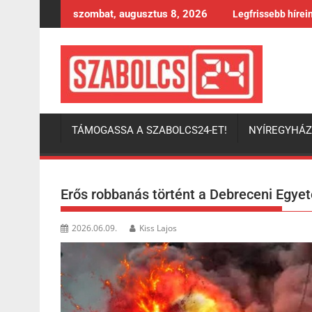
Skip
szombat, augusztus 8, 2026
Legfrissebb hírei
to
content
TÁMOGASSA A SZABOLCS24-ET!
NYÍREGYHÁ
Erős robbanás történt a Debreceni Egy
2026.06.09.
Kiss Lajos