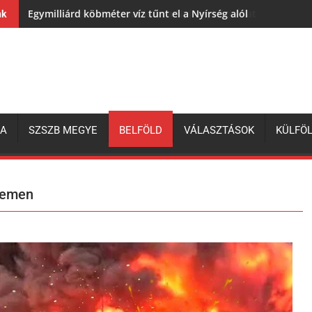
Egymilliárd köbméter víz tűnt el a Nyírség alól
nk
ZA
SZSZB MEGYE
BELFÖLD
VÁLASZTÁSOK
KÜLFÖ
etemen