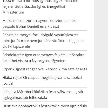
1000 milliárd forintos gyanús ügyek miatt tett
feljelentést a Gazdasági és Energetikai
Minisztérium
Majka másodszor is nagyon kiosztotta a neki
beszóló Bohár Dánielt és a Fideszt
Pénztelen megyei foci, dráguló vasútfejlesztés:
mire jut és mire nem jut pénz vidéken – független
vidéki lapszemle
Felsőoktatás: igen eredményes felvételi időszakra
tekinthet vissza a Nyíregyházi Egyetem
Szpari–Újpest rangadóval kezdődik ma este az NB I
Hiába rajtol 86 csapat, mégis baj van a szabolcsi
focival
Idén is a Mátrába költözik a fesztiválszezon egyik
legizgalmasabb felhozatala
Húsz éve dohányzók is leszoktak a most újrainduló