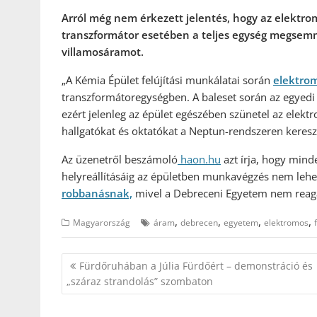
Arról még nem érkezett jelentés, hogy az elektro
transzformátor esetében a teljes egység megsemmi
villamosáramot.
„A Kémia Épület felújítási munkálatai során
elektro
transzformátoregységben. A baleset során az egyedi
ezért jelenleg az épület egészében szünetel az elekt
hallgatókat és oktatókat a Neptun-rendszeren keresz
Az üzenetről beszámoló
haon.hu
azt írja, hogy mind
helyreállításáig az épületben munkavégzés nem lehe
robbanásnak,
mivel a Debreceni Egyetem nem reagál
,
,
,
,
Magyarország
áram
debrecen
egyetem
elektromos
Bejegyzés
Fürdőruhában a Júlia Fürdőért – demonstráció és
navigáció
„száraz strandolás” szombaton