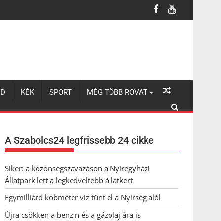
LD
KÉK
SPORT
MÉG TÖBB ROVAT
A Szabolcs24 legfrissebb 24 cikke
Siker: a közönségszavazáson a Nyíregyházi
Állatpark lett a legkedveltebb állatkert
Egymilliárd köbméter víz tűnt el a Nyírség alól
Újra csökken a benzin és a gázolaj ára is