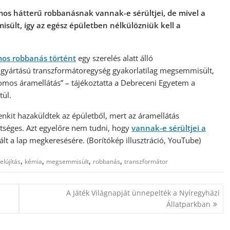
mos hátterű robbanásnak vannak-e sérültjei, de mivel a
sült, így az egész épületben nélkülözniük kell a
mos robbanás történt
egy szerelés alatt álló
 gyártású transzformátoregység gyakorlatilag megsemmisült,
romos áramellátás” – tájékoztatta a Debreceni Egyetem a
tül.
enkit hazaküldtek az épületből, mert az áramellátás
tséges. Azt egyelőre nem tudni, hogy
vannak-e sérültjei a
t a lap megkeresésére. (Borítókép illusztráció, YouTube)
,
,
,
,
felújítás
kémia
megsemmisült
robbanás
transzformátor
A Játék Világnapját ünnepelték a Nyíregyházi
Állatparkban