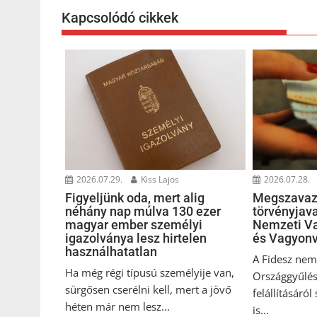
Kapcsolódó cikkek
2026.07.29.
Kiss Lajos
2026.07.28.
Figyeljünk oda, mert alig
Megszavaz
néhány nap múlva 130 ezer
törvényjava
magyar ember személyi
Nemzeti Va
igazolványa lesz hirtelen
és Vagyonv
használhatatlan
A Fidesz nem 
Ha még régi típusú személyije van,
Országgyűlés
sürgősen cserélni kell, mert a jövő
felállításáról
héten már nem lesz...
is...