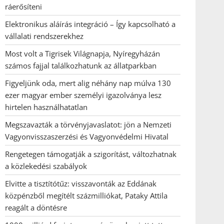
ráerősíteni
Elektronikus aláírás integráció – Így kapcsolható a
vállalati rendszerekhez
Most volt a Tigrisek Világnapja, Nyíregyházán
számos fajjal találkozhatunk az állatparkban
Figyeljünk oda, mert alig néhány nap múlva 130
ezer magyar ember személyi igazolványa lesz
hirtelen használhatatlan
Megszavazták a törvényjavaslatot: jön a Nemzeti
Vagyonvisszaszerzési és Vagyonvédelmi Hivatal
Rengetegen támogatják a szigorítást, változhatnak
a közlekedési szabályok
Elvitte a tisztítótűz: visszavonták az Eddának
közpénzből megítélt százmilliókat, Pataky Attila
reagált a döntésre