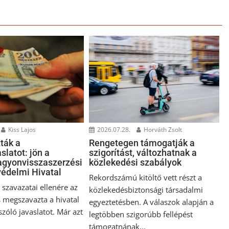
Kiss Lajos
2026.07.28.
Horváth Zsolt
ták a
Rengetegen támogatják a
slatot: jön a
szigorítást, változhatnak a
gyonvisszaszerzési
közlekedési szabályok
édelmi Hivatal
Rekordszámú kitöltő vett részt a
szavazatai ellenére az
közlekedésbiztonsági társadalmi
 megszavazta a hivatal
egyeztetésben. A válaszok alapján a
 szóló javaslatot. Már azt
legtöbben szigorúbb fellépést
támogatnának...