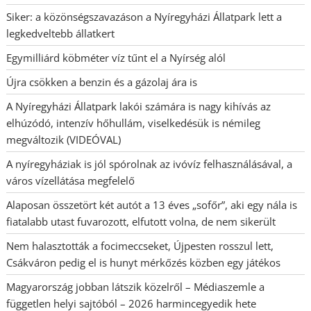
Siker: a közönségszavazáson a Nyíregyházi Állatpark lett a
legkedveltebb állatkert
Egymilliárd köbméter víz tűnt el a Nyírség alól
Újra csökken a benzin és a gázolaj ára is
A Nyíregyházi Állatpark lakói számára is nagy kihívás az
elhúzódó, intenzív hőhullám, viselkedésük is némileg
megváltozik (VIDEÓVAL)
A nyíregyháziak is jól spórolnak az ivóvíz felhasználásával, a
város vízellátása megfelelő
Alaposan összetört két autót a 13 éves „sofőr”, aki egy nála is
fiatalabb utast fuvarozott, elfutott volna, de nem sikerült
Nem halasztották a focimeccseket, Újpesten rosszul lett,
Csákváron pedig el is hunyt mérkőzés közben egy játékos
Magyarország jobban látszik közelről – Médiaszemle a
független helyi sajtóból – 2026 harmincegyedik hete