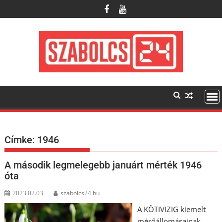
Skip
to
content
Címke:
1946
A második legmelegebb januárt mérték 1946
óta
2023.02.03.
szabolcs24.hu
A KÖTIVIZIG kiemelt
mérőállomásainak