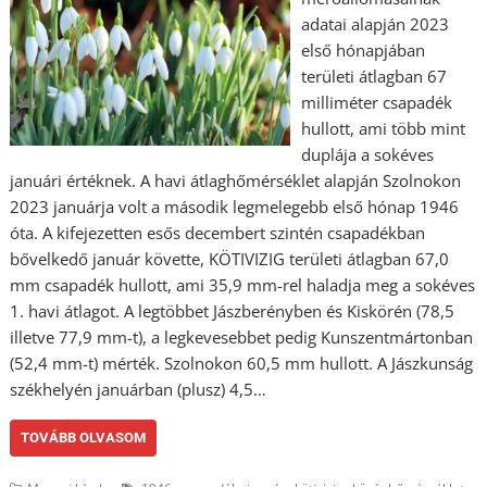
adatai alapján 2023
első hónapjában
területi átlagban 67
milliméter csapadék
hullott, ami több mint
duplája a sokéves
januári értéknek. A havi átlaghőmérséklet alapján Szolnokon
2023 januárja volt a második legmelegebb első hónap 1946
óta. A kifejezetten esős decembert szintén csapadékban
bővelkedő január követte, KÖTIVIZIG területi átlagban 67,0
mm csapadék hullott, ami 35,9 mm-rel haladja meg a sokéves
1. havi átlagot. A legtöbbet Jászberényben és Kiskörén (78,5
illetve 77,9 mm-t), a legkevesebbet pedig Kunszentmártonban
(52,4 mm-t) mérték. Szolnokon 60,5 mm hullott. A Jászkunság
székhelyén januárban (plusz) 4,5…
TOVÁBB OLVASOM