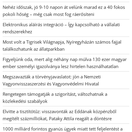
Nehéz időszak, jó 9-10 napon át velünk marad ez a 40 fokos
pokoli hőség – még csak most fog ráerősíteni
Elektronikus aláírás integráció – Így kapcsolható a vállalati
rendszerekhez
Most volt a Tigrisek Világnapja, Nyíregyházán számos fajjal
találkozhatunk az állatparkban
Figyeljünk oda, mert alig néhány nap múlva 130 ezer magyar
ember személyi igazolványa lesz hirtelen használhatatlan
Megszavazták a törvényjavaslatot: jön a Nemzeti
Vagyonvisszaszerzési és Vagyonvédelmi Hivatal
Rengetegen támogatják a szigorítást, változhatnak a
közlekedési szabályok
Elvitte a tisztítótűz: visszavonták az Eddának közpénzből
megítélt százmilliókat, Pataky Attila reagált a döntésre
1000 milliárd forintos gyanús ügyek miatt tett feljelentést a