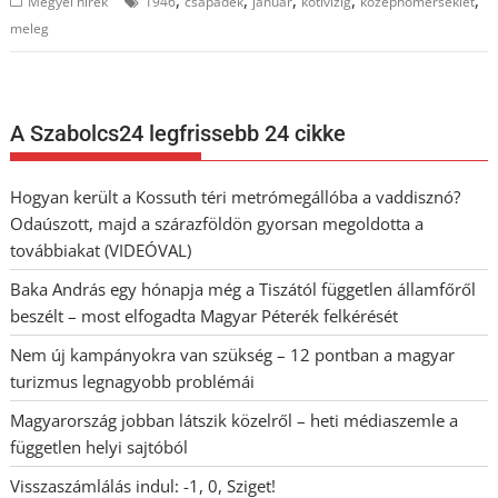
,
,
,
,
,
Megyei hírek
1946
csapadék
január
kötivizig
középhőmérséklet
meleg
A Szabolcs24 legfrissebb 24 cikke
Hogyan került a Kossuth téri metrómegállóba a vaddisznó?
Odaúszott, majd a szárazföldön gyorsan megoldotta a
továbbiakat (VIDEÓVAL)
Baka András egy hónapja még a Tiszától független államfőről
beszélt – most elfogadta Magyar Péterék felkérését
Nem új kampányokra van szükség – 12 pontban a magyar
turizmus legnagyobb problémái
Magyarország jobban látszik közelről – heti médiaszemle a
független helyi sajtóból
Visszaszámlálás indul: -1, 0, Sziget!