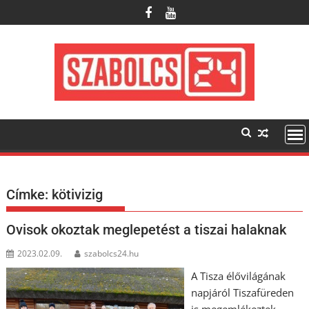
Skip
to
content
Címke:
kötivizig
Ovisok okoztak meglepetést a tiszai halaknak
2023.02.09.
szabolcs24.hu
A Tisza élővilágának
napjáról Tiszafüreden