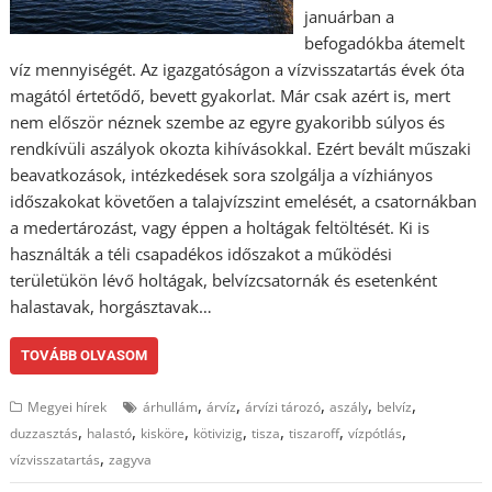
januárban a
befogadókba átemelt
víz mennyiségét. Az igazgatóságon a vízvisszatartás évek óta
magától értetődő, bevett gyakorlat. Már csak azért is, mert
nem először néznek szembe az egyre gyakoribb súlyos és
rendkívüli aszályok okozta kihívásokkal. Ezért bevált műszaki
beavatkozások, intézkedések sora szolgálja a vízhiányos
időszakokat követően a talajvízszint emelését, a csatornákban
a medertározást, vagy éppen a holtágak feltöltését. Ki is
használták a téli csapadékos időszakot a működési
területükön lévő holtágak, belvízcsatornák és esetenként
halastavak, horgásztavak…
TOVÁBB OLVASOM
,
,
,
,
,
Megyei hírek
árhullám
árvíz
árvízi tározó
aszály
belvíz
,
,
,
,
,
,
,
duzzasztás
halastó
kisköre
kötivizig
tisza
tiszaroff
vízpótlás
,
vízvisszatartás
zagyva