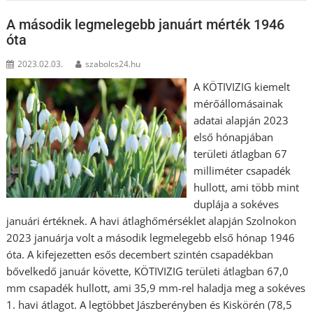
A második legmelegebb januárt mérték 1946
óta
2023.02.03.
szabolcs24.hu
A KÖTIVIZIG kiemelt
mérőállomásainak
adatai alapján 2023
első hónapjában
területi átlagban 67
milliméter csapadék
hullott, ami több mint
duplája a sokéves
januári értéknek. A havi átlaghőmérséklet alapján Szolnokon
2023 januárja volt a második legmelegebb első hónap 1946
óta. A kifejezetten esős decembert szintén csapadékban
bővelkedő január követte, KÖTIVIZIG területi átlagban 67,0
mm csapadék hullott, ami 35,9 mm-rel haladja meg a sokéves
1. havi átlagot. A legtöbbet Jászberényben és Kiskörén (78,5