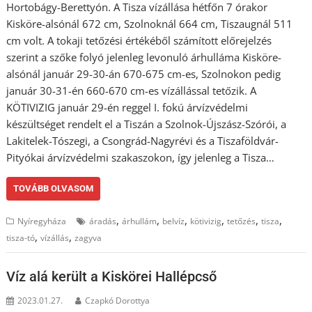
Hortobágy-Berettyón. A Tisza vízállása hétfőn 7 órakor
Kisköre-alsónál 672 cm, Szolnoknál 664 cm, Tiszaugnál 511
cm volt. A tokaji tetőzési értékéből számított előrejelzés
szerint a szőke folyó jelenleg levonuló árhulláma Kisköre-
alsónál január 29-30-án 670-675 cm-es, Szolnokon pedig
január 30-31-én 660-670 cm-es vízállással tetőzik. A
KÖTIVIZIG január 29-én reggel I. fokú árvízvédelmi
készültséget rendelt el a Tiszán a Szolnok-Újszász-Szórói, a
Lakitelek-Tószegi, a Csongrád-Nagyrévi és a Tiszaföldvár-
Pityókai árvízvédelmi szakaszokon, így jelenleg a Tisza…
TOVÁBB OLVASOM
,
,
,
,
,
,
Nyíregyháza
áradás
árhullám
belvíz
kötivizig
tetőzés
tisza
,
,
tisza-tó
vízállás
zagyva
Víz alá került a Kiskörei Hallépcső
2023.01.27.
Czapkó Dorottya