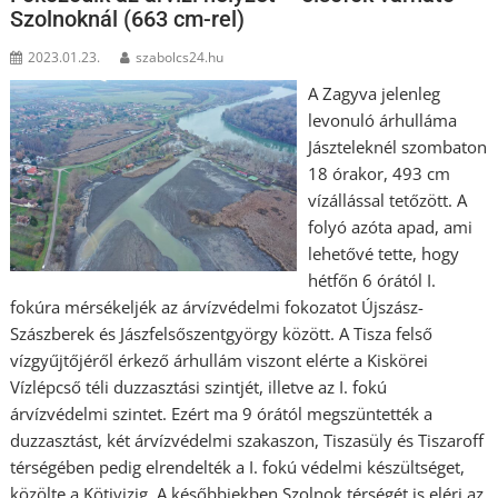
Szolnoknál (663 cm-rel)
2023.01.23.
szabolcs24.hu
A Zagyva jelenleg
levonuló árhulláma
Jászteleknél szombaton
18 órakor, 493 cm
vízállással tetőzött. A
folyó azóta apad, ami
lehetővé tette, hogy
hétfőn 6 órától I.
fokúra mérsékeljék az árvízvédelmi fokozatot Újszász-
Szászberek és Jászfelsőszentgyörgy között. A Tisza felső
vízgyűjtőjéről érkező árhullám viszont elérte a Kiskörei
Vízlépcső téli duzzasztási szintjét, illetve az I. fokú
árvízvédelmi szintet. Ezért ma 9 órától megszüntették a
duzzasztást, két árvízvédelmi szakaszon, Tiszasüly és Tiszaroff
térségében pedig elrendelték a I. fokú védelmi készültséget,
közölte a Kötivizig. A későbbiekben Szolnok térségét is eléri az