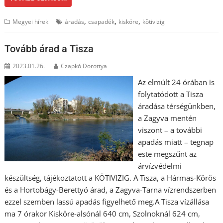
,
,
,
Megyei hírek
áradás
csapadék
kisköre
kötivizig
Tovább árad a Tisza
2023.01.26.
Czapkó Dorottya
Az elmúlt 24 órában is
folytatódott a Tisza
áradása térségünkben,
a Zagyva mentén
viszont – a további
apadás miatt – tegnap
este megszűnt az
árvízvédelmi
készültség, tájékoztatott a KÖTIVIZIG. A Tisza, a Hármas-Körös
és a Hortobágy-Berettyó árad, a Zagyva-Tarna vízrendszerben
ezzel szemben lassú apadás figyelhető meg.A Tisza vízállása
ma 7 órakor Kisköre-alsónál 640 cm, Szolnoknál 624 cm,