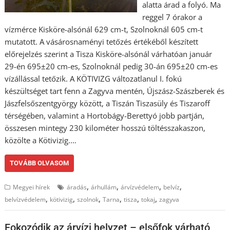
alatta árad a folyó. Ma
reggel 7 órakor a
vízmérce Kisköre-alsónál 629 cm-t, Szolnoknál 605 cm-t
mutatott. A vásárosnaményi tetőzés értékéből készített
előrejelzés szerint a Tisza Kisköre-alsónál várhatóan január
29-én 695±20 cm-es, Szolnoknál pedig 30-án 695±20 cm-es
vízállással tetőzik. A KÖTIVIZG változatlanul I. fokú
készültséget tart fenn a Zagyva mentén, Újszász-Szászberek és
Jászfelsőszentgyörgy között, a Tiszán Tiszasüly és Tiszaroff
térségében, valamint a Hortobágy-Berettyó jobb partján,
összesen mintegy 230 kilométer hosszú töltésszakaszon,
közölte a Kötivizig.…
TOVÁBB OLVASOM
,
,
,
,
Megyei hírek
áradás
árhullám
árvízvédelem
belvíz
,
,
,
,
,
,
belvízvédelem
kötivizig
szolnok
Tarna
tisza
tokaj
zagyva
Fokozódik az árvízi helyzet – elsőfok várható