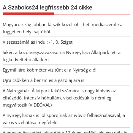
A Szabolcs24 legfrissebb 24 cikke
Magyarország jobban látszik közelről – heti médiaszemle a
független helyi sajtóból
Visszaszámlálás indul: -1, 0, Sziget!
Siker: a közönségszavazáson a Nyíregyházi Állatpark lett a
legkedveltebb állatkert
Egymilliárd köbméter víz tűnt el a Nyírség alól
Újra csökken a benzin és a gázolaj ára is
A Nyíregyházi Állatpark lakói számára is nagy kihívás az
elhúzódó, intenzív hőhullám, viselkedésük is némileg
megváltozik (VIDEÓVAL)
A nyíregyháziak is jól spórolnak az ivóvíz felhasználásával, a
város vízellátása megfelelő
Alaposan összetört két autót a 13 éves „sofőr”, aki egy nála is