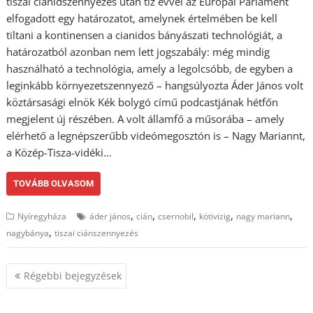
tiszai cianidszennyezés után tíz évvel az Európai Parlament
elfogadott egy határozatot, amelynek értelmében be kell
tiltani a kontinensen a cianidos bányászati technológiát, a
határozatból azonban nem lett jogszabály: még mindig
használható a technológia, amely a legolcsóbb, de egyben a
leginkább környezetszennyező – hangsúlyozta Áder János volt
köztársasági elnök Kék bolygó című podcastjának hétfőn
megjelent új részében. A volt államfő a műsorába – amely
elérhető a legnépszerűbb videómegosztón is – Nagy Mariannt,
a Közép-Tisza-vidéki…
TOVÁBB OLVASOM
,
,
,
,
,
Nyíregyháza
áder jános
cián
csernobil
kötivizig
nagy mariann
,
nagybánya
tiszai ciánszennyezés
Bejegyzés
Régebbi bejegyzések
navigáció