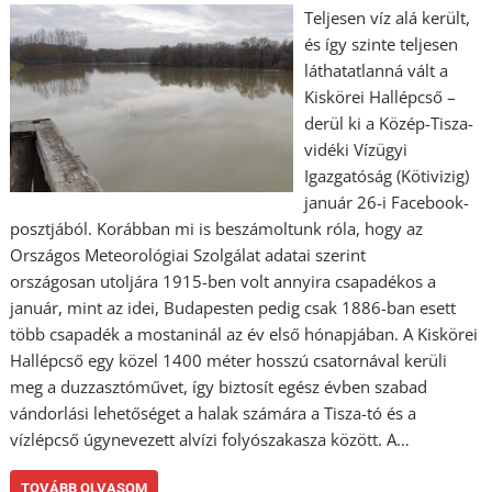
Teljesen víz alá került,
és így szinte teljesen
láthatatlanná vált a
Kiskörei Hallépcső –
derül ki a Közép-Tisza-
vidéki Vízügyi
Igazgatóság (Kötivizig)
január 26-i Facebook-
posztjából. Korábban mi is beszámoltunk róla, hogy az
Országos Meteorológiai Szolgálat adatai szerint
országosan utoljára 1915-ben volt annyira csapadékos a
január, mint az idei, Budapesten pedig csak 1886-ban esett
több csapadék a mostaninál az év első hónapjában. A Kiskörei
Hallépcső egy közel 1400 méter hosszú csatornával kerüli
meg a duzzasztóművet, így biztosít egész évben szabad
vándorlási lehetőséget a halak számára a Tisza-tó és a
vízlépcső úgynevezett alvízi folyószakasza között. A…
TOVÁBB OLVASOM