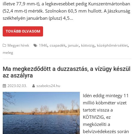
illetve 77,9 mm-t), a legkevesebbet pedig Kunszentmártonban
(52,4 mm-t) mérték. Szolnokon 60,5 mm hullott. A Jászkunság
székhelyén januárban (plusz) 4,5…
TOVÁBB OLVASOM
,
,
,
,
,
Megyei hírek
1946
csapadék
január
kötivizig
középhőmérséklet
meleg
Ma megkezdődött a duzzasztás, a vízügy készül
az aszályra
2023.02.03.
szabolcs24.hu
Idén eddig mintegy 11
millió köbméter vizet
tartott vissza a
KÖTIVIZIG, ez
megközelíti a
belvízvédekezés során