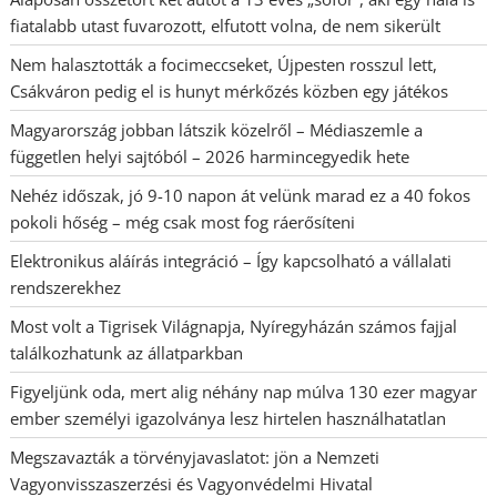
fiatalabb utast fuvarozott, elfutott volna, de nem sikerült
Nem halasztották a focimeccseket, Újpesten rosszul lett,
Csákváron pedig el is hunyt mérkőzés közben egy játékos
Magyarország jobban látszik közelről – Médiaszemle a
független helyi sajtóból – 2026 harmincegyedik hete
Nehéz időszak, jó 9-10 napon át velünk marad ez a 40 fokos
pokoli hőség – még csak most fog ráerősíteni
Elektronikus aláírás integráció – Így kapcsolható a vállalati
rendszerekhez
Most volt a Tigrisek Világnapja, Nyíregyházán számos fajjal
találkozhatunk az állatparkban
Figyeljünk oda, mert alig néhány nap múlva 130 ezer magyar
ember személyi igazolványa lesz hirtelen használhatatlan
Megszavazták a törvényjavaslatot: jön a Nemzeti
Vagyonvisszaszerzési és Vagyonvédelmi Hivatal