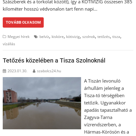
Szászberek és a torkolat között), így a KÖTIVIZIG összesen 385
kilométer hosszú védvonalon tart fenn napi…
TOVÁBB OLVASOM
,
,
,
,
,
,
Megyei hírek
belvíz
kisköre
kötivizig
szolnok
tetőzés
tisza
vízállás
Tetőzés közelében a Tisza Szolnoknál
2023.01.30.
szabolcs24.hu
A Tiszán levonuló
árhullám jelenleg a
Tisza-tó térségében
tetőzik. Ugyanakkor
apadás tapasztalható a
Zagyva-Tarna
vízrendszerben, a
Hármas-Körösön és a