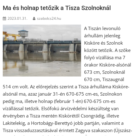
Ma és holnap tetőzik a Tisza Szolnoknál
2023.01.31.
szabolcs24.hu
A Tiszán levonuló
árhullám jelenleg
Kisköre és Szolnok
között tetőzik. A szőke
folyó vízállása ma 7
órakor Kisköre-alsónál
673 cm, Szolnoknál
670 cm, Tiszaugnál
514 cm volt. Az előrejelzés szerint a Tisza árhulláma Kisköre-
alsónál ma, azaz január 31-én 670-675 cm-es, Szolnokon
pedig ma, illetve holnap (február 1-én) 670-675 cm-es
vízállással tetőzik. Elsőfokú árvízvédelmi készültség van
érvényben a Tisza mentén Kiskörétől Csongrádig, illetve
Lakitelekig, a Hortobágy-Berettyó jobb partján, valamint a
Tisza visszaduzzasztásával érintett Zagyva szakaszon (Újszász-