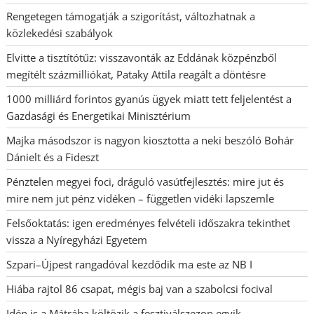
Rengetegen támogatják a szigorítást, változhatnak a
közlekedési szabályok
Elvitte a tisztítótűz: visszavonták az Eddának közpénzből
megítélt százmilliókat, Pataky Attila reagált a döntésre
1000 milliárd forintos gyanús ügyek miatt tett feljelentést a
Gazdasági és Energetikai Minisztérium
Majka másodszor is nagyon kiosztotta a neki beszóló Bohár
Dánielt és a Fideszt
Pénztelen megyei foci, dráguló vasútfejlesztés: mire jut és
mire nem jut pénz vidéken – független vidéki lapszemle
Felsőoktatás: igen eredményes felvételi időszakra tekinthet
vissza a Nyíregyházi Egyetem
Szpari–Újpest rangadóval kezdődik ma este az NB I
Hiába rajtol 86 csapat, mégis baj van a szabolcsi focival
Idén is a Mátrába költözik a fesztiválszezon egyik