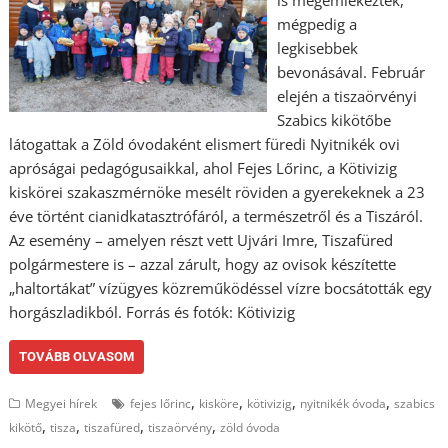
is megemlékeztek,
mégpedig a
legkisebbek
bevonásával. Február
elején a tiszaörvényi
Szabics kikötőbe
látogattak a Zöld óvodaként elismert füredi Nyitnikék ovi
apróságai pedagógusaikkal, ahol Fejes Lőrinc, a Kötivizig
kiskörei szakaszmérnöke mesélt röviden a gyerekeknek a 23
éve történt cianidkatasztrófáról, a természetről és a Tiszáról.
Az esemény – amelyen részt vett Ujvári Imre, Tiszafüred
polgármestere is – azzal zárult, hogy az ovisok készítette
„haltortákat” vízügyes közreműködéssel vízre bocsátották egy
horgászladikból. Forrás és fotók: Kötivizig
TOVÁBB OLVASOM
,
,
,
,
Megyei hírek
fejes lőrinc
kisköre
kötivizig
nyitnikék óvoda
szabics
,
,
,
,
kikötő
tisza
tiszafüred
tiszaörvény
zöld óvoda