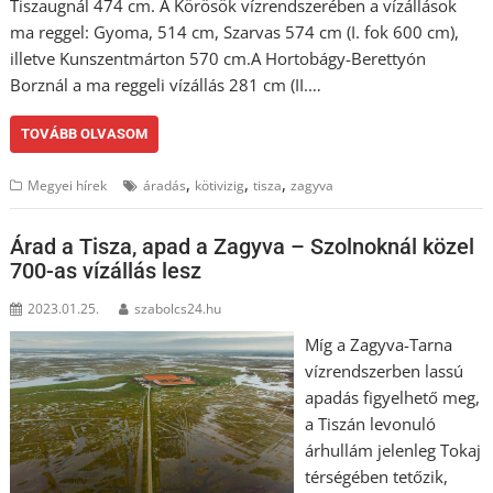
Tiszaugnál 474 cm. A Körösök vízrendszerében a vízállások
ma reggel: Gyoma, 514 cm, Szarvas 574 cm (I. fok 600 cm),
illetve Kunszentmárton 570 cm.A Hortobágy-Berettyón
Borznál a ma reggeli vízállás 281 cm (II.…
TOVÁBB OLVASOM
,
,
,
Megyei hírek
áradás
kötivizig
tisza
zagyva
Árad a Tisza, apad a Zagyva – Szolnoknál közel
700-as vízállás lesz
2023.01.25.
szabolcs24.hu
Míg a Zagyva-Tarna
vízrendszerben lassú
apadás figyelhető meg,
a Tiszán levonuló
árhullám jelenleg Tokaj
térségében tetőzik,