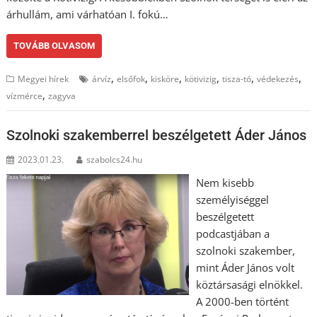
árhullám, ami várhatóan I. fokú…
TOVÁBB OLVASOM
,
,
,
,
,
,
Megyei hírek
árvíz
elsőfok
kisköre
kötivizig
tisza-tó
védekezés
,
vízmérce
zagyva
Szolnoki szakemberrel beszélgetett Áder János
2023.01.23.
szabolcs24.hu
Nem kisebb
személyiséggel
beszélgetett
podcastjában a
szolnoki szakember,
mint Áder János volt
köztársasági elnökkel.
A 2000-ben történt