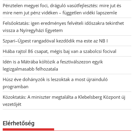
Pénztelen megyei foci, dráguló vasútfejlesztés: mire jut és
mire nem jut pénz vidéken – független vidéki lapszemle
Felsőoktatás: igen eredményes felvételi időszakra tekinthet
vissza a Nyíregyházi Egyetem
Szpari–Újpest rangadóval kezdődik ma este az NB I
Hiába rajtol 86 csapat, mégis baj van a szabolcsi focival
Idén is a Mátrába költözik a fesztiválszezon egyik
legizgalmasabb felhozatala
Húsz éve dohányzók is leszoktak a most újrainduló
programban
Közoktatás: A miniszter megtalálta a Klebelsberg Központ új
vezetőjét
Elérhetőség