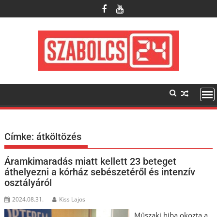
Skip
to
content
Címke:
átköltözés
Áramkimaradás miatt kellett 23 beteget
áthelyezni a kórház sebészetéről és intenzív
osztályáról
2024.08.31.
Kiss Lajos
Műszaki hiba okozta a