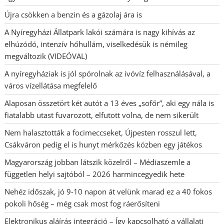
Újra csökken a benzin és a gázolaj ára is
A Nyíregyházi Állatpark lakói számára is nagy kihívás az
elhúzódó, intenzív hőhullám, viselkedésük is némileg
megváltozik (VIDEÓVAL)
A nyíregyháziak is jól spórolnak az ivóvíz felhasználásával, a
város vízellátása megfelelő
Alaposan összetört két autót a 13 éves „sofőr”, aki egy nála is
fiatalabb utast fuvarozott, elfutott volna, de nem sikerült
Nem halasztották a focimeccseket, Újpesten rosszul lett,
Csákváron pedig el is hunyt mérkőzés közben egy játékos
Magyarország jobban látszik közelről – Médiaszemle a
független helyi sajtóból – 2026 harmincegyedik hete
Nehéz időszak, jó 9-10 napon át velünk marad ez a 40 fokos
pokoli hőség – még csak most fog ráerősíteni
Elektronikus aláírás integráció – Így kapcsolható a vállalati