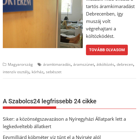
tartós áramkimaradást
Debrecenben, így
muszáj volt
végrehajtani a
költözködést.
TOVÁBB OLVASOM
,
,
,
,
Magyarország
áramkimaradás
áramszünet
átköltözés
debrecen
,
,
intenzív osztály
kórház
sebészet
A Szabolcs24 legfrissebb 24 cikke
Siker: a közönségszavazáson a Nyíregyházi Állatpark lett a
legkedveltebb állatkert
Egymilliárd köbméter víz tűnt el a Nyírség alól