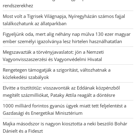
rendszerekhez
Most volt a Tigrisek Világnapja, Nyíregyházán számos fajjal
találkozhatunk az állatparkban
Figyeljünk oda, mert alig néhány nap múlva 130 ezer magyar
ember személyi igazolványa lesz hirtelen használhatatlan
Megszavazták a törvényjavaslatot: jön a Nemzeti
Vagyonvisszaszerzési és Vagyonvédelmi Hivatal
Rengetegen támogatják a szigorítást, változhatnak a
közlekedési szabályok
Elvitte a tisztítótűz: visszavonták az Eddának közpénzből
megítélt százmilliókat, Pataky Attila reagált a döntésre
1000 milliárd forintos gyanús ügyek miatt tett feljelentést a
Gazdasági és Energetikai Minisztérium
Majka másodszor is nagyon kiosztotta a neki beszóló Bohár
Dánielt és a Fideszt