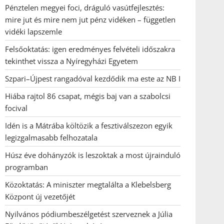
Pénztelen megyei foci, dráguló vasútfejlesztés:
mire jut és mire nem jut pénz vidéken – független
vidéki lapszemle
Felsőoktatás: igen eredményes felvételi időszakra
tekinthet vissza a Nyíregyházi Egyetem
Szpari–Újpest rangadóval kezdődik ma este az NB I
Hiába rajtol 86 csapat, mégis baj van a szabolcsi
focival
Idén is a Mátrába költözik a fesztiválszezon egyik
legizgalmasabb felhozatala
Húsz éve dohányzók is leszoktak a most újrainduló
programban
Közoktatás: A miniszter megtalálta a Klebelsberg
Központ új vezetőjét
Nyilvános pódiumbeszélgetést szerveznek a Júlia