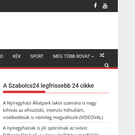
 a város vízellátása megfelelő
LD
KÉK
SPORT
MÉG TÖBB ROVAT
A Szabolcs24 legfrissebb 24 cikke
A Nyíregyházi Állatpark lakói számára is nagy
kihívás az elhúzódó, intenzív hőhullám,
viselkedésük is némileg megváltozik (VIDEÓVAL)
A nyíregyháziak is jól spórolnak az ivóvíz