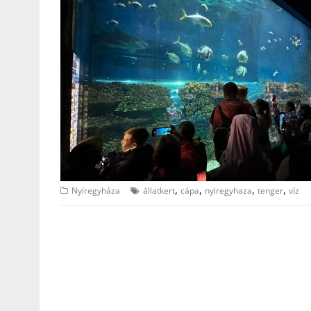
,
,
,
,
Nyíregyháza
állatkert
cápa
nyiregyhaza
tenger
víz