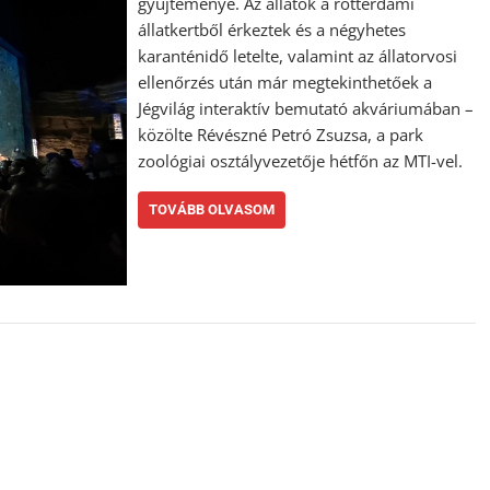
gyűjteménye. Az állatok a rotterdami
állatkertből érkeztek és a négyhetes
karanténidő letelte, valamint az állatorvosi
ellenőrzés után már megtekinthetőek a
Jégvilág interaktív bemutató akváriumában –
közölte Révészné Petró Zsuzsa, a park
zoológiai osztályvezetője hétfőn az MTI-vel.
TOVÁBB OLVASOM