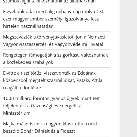
számos fajjal találkozhatunk az állatparkban
Figyeljünk oda, mert alig néhány nap múlva 130
ezer magyar ember személyi igazolványa lesz
hirtelen használhatatlan
Megszavazták a törvényjavaslatot: jön a Nemzeti
Vagyonvisszaszerzési és Vagyonvédelmi Hivatal
Rengetegen támogatják a szigorítást, változhatnak
a közlekedési szabályok
Elvitte a tisztítótűz: visszavonták az Eddának
közpénzből megítélt százmilliókat, Pataky Attila
reagált a döntésre
1000 milliárd forintos gyanús ügyek miatt tett
feljelentést a Gazdasági és Energetikai
Minisztérium
Majka másodszor is nagyon kiosztotta a neki
beszóló Bohár Dánielt és a Fideszt