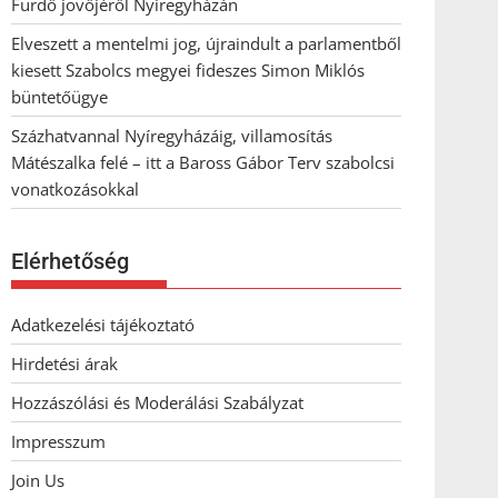
Fürdő jövőjéről Nyíregyházán
Elveszett a mentelmi jog, újraindult a parlamentből
kiesett Szabolcs megyei fideszes Simon Miklós
büntetőügye
Százhatvannal Nyíregyházáig, villamosítás
Mátészalka felé – itt a Baross Gábor Terv szabolcsi
vonatkozásokkal
Elérhetőség
Adatkezelési tájékoztató
Hirdetési árak
Hozzászólási és Moderálási Szabályzat
Impresszum
Join Us