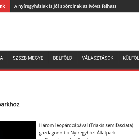
A nyíregyháziak is jól spórolnak az ivóvíz felhasználásával,
ink
ZA
SZSZB MEGYE
BELFÖLD
VÁLASZTÁSOK
KÜLFÖ
parkhoz
Három leopárdcápával (Triakis semifasciata)
gazdagodott a Nyíregyházi Állatpark