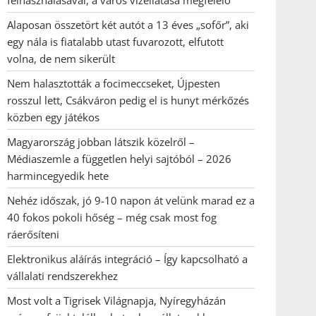
felhasználásával, a város vízellátása megfelelő
Alaposan összetört két autót a 13 éves „sofőr”, aki
egy nála is fiatalabb utast fuvarozott, elfutott
volna, de nem sikerült
Nem halasztották a focimeccseket, Újpesten
rosszul lett, Csákváron pedig el is hunyt mérkőzés
közben egy játékos
Magyarország jobban látszik közelről –
Médiaszemle a független helyi sajtóból – 2026
harmincegyedik hete
Nehéz időszak, jó 9-10 napon át velünk marad ez a
40 fokos pokoli hőség – még csak most fog
ráerősíteni
Elektronikus aláírás integráció – Így kapcsolható a
vállalati rendszerekhez
Most volt a Tigrisek Világnapja, Nyíregyházán