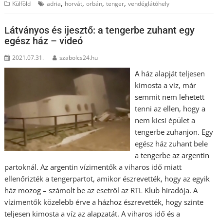
,
,
,
,
Külföld
adria
horvát
orbán
tenger
vendéglátóhely
Látványos és ijesztő: a tengerbe zuhant egy
egész ház – videó
2021.07.31.
szabolcs24.hu
A ház alapját teljesen
kimosta a víz, már
semmit nem lehetett
tenni az ellen, hogy a
nem kicsi épület a
tengerbe zuhanjon. Egy
egész ház zuhant bele
a tengerbe az argentin
partoknál. Az argentin vízimentők a viharos idő miatt
ellenőrizték a tengerpartot, amikor észrevették, hogy az egyik
ház mozog – számolt be az esetről az RTL Klub híradója. A
vízimentők közelebb érve a házhoz észrevették, hogy szinte
teljesen kimosta a víz az alapzatát. A viharos idő és a