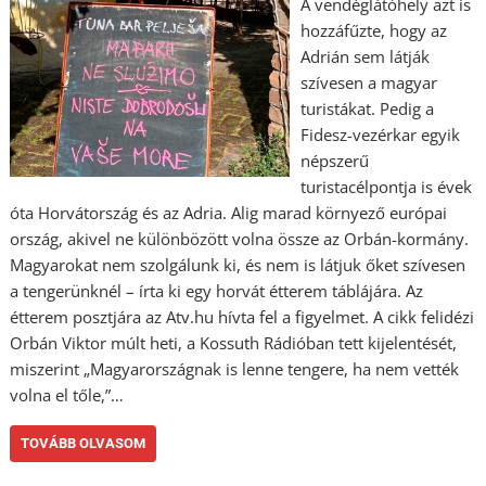
A vendéglátóhely azt is
hozzáfűzte, hogy az
Adrián sem látják
szívesen a magyar
turistákat. Pedig a
Fidesz-vezérkar egyik
népszerű
turistacélpontja is évek
óta Horvátország és az Adria. Alig marad környező európai
ország, akivel ne különbözött volna össze az Orbán-kormány.
Magyarokat nem szolgálunk ki, és nem is látjuk őket szívesen
a tengerünknél – írta ki egy horvát étterem táblájára. Az
étterem posztjára az Atv.hu hívta fel a figyelmet. A cikk felidézi
Orbán Viktor múlt heti, a Kossuth Rádióban tett kijelentését,
miszerint „Magyarországnak is lenne tengere, ha nem vették
volna el tőle,”…
TOVÁBB OLVASOM