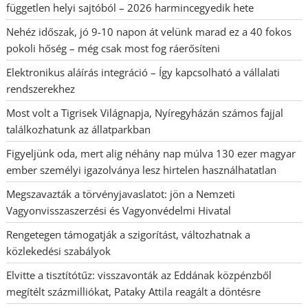
független helyi sajtóból – 2026 harmincegyedik hete
Nehéz időszak, jó 9-10 napon át velünk marad ez a 40 fokos
pokoli hőség – még csak most fog ráerősíteni
Elektronikus aláírás integráció – Így kapcsolható a vállalati
rendszerekhez
Most volt a Tigrisek Világnapja, Nyíregyházán számos fajjal
találkozhatunk az állatparkban
Figyeljünk oda, mert alig néhány nap múlva 130 ezer magyar
ember személyi igazolványa lesz hirtelen használhatatlan
Megszavazták a törvényjavaslatot: jön a Nemzeti
Vagyonvisszaszerzési és Vagyonvédelmi Hivatal
Rengetegen támogatják a szigorítást, változhatnak a
közlekedési szabályok
Elvitte a tisztítótűz: visszavonták az Eddának közpénzből
megítélt százmilliókat, Pataky Attila reagált a döntésre