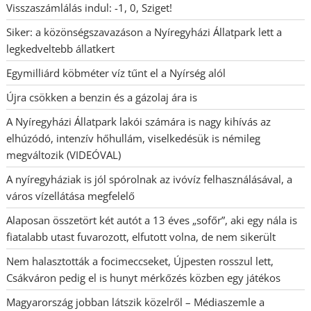
Visszaszámlálás indul: -1, 0, Sziget!
Siker: a közönségszavazáson a Nyíregyházi Állatpark lett a
legkedveltebb állatkert
Egymilliárd köbméter víz tűnt el a Nyírség alól
Újra csökken a benzin és a gázolaj ára is
A Nyíregyházi Állatpark lakói számára is nagy kihívás az
elhúzódó, intenzív hőhullám, viselkedésük is némileg
megváltozik (VIDEÓVAL)
A nyíregyháziak is jól spórolnak az ivóvíz felhasználásával, a
város vízellátása megfelelő
Alaposan összetört két autót a 13 éves „sofőr”, aki egy nála is
fiatalabb utast fuvarozott, elfutott volna, de nem sikerült
Nem halasztották a focimeccseket, Újpesten rosszul lett,
Csákváron pedig el is hunyt mérkőzés közben egy játékos
Magyarország jobban látszik közelről – Médiaszemle a