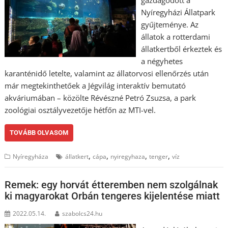
gazdagodott a
Nyíregyházi Állatpark
gyűjteménye. Az
állatok a rotterdami
állatkertből érkeztek és
a négyhetes
karanténidő letelte, valamint az állatorvosi ellenőrzés után
már megtekinthetőek a Jégvilág interaktív bemutató
akváriumában – közölte Révészné Petró Zsuzsa, a park
zoológiai osztályvezetője hétfőn az MTI-vel.
TOVÁBB OLVASOM
,
,
,
,
Nyíregyháza
állatkert
cápa
nyiregyhaza
tenger
víz
Remek: egy horvát étteremben nem szolgálnak
ki magyarokat Orbán tengeres kijelentése miatt
2022.05.14.
szabolcs24.hu