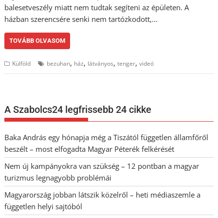
balesetveszély miatt nem tudtak segíteni az épületen. A
házban szerencsére senki nem tartózkodott,…
TOVÁBB OLVASOM
,
,
,
,
Külföld
bezuhan
ház
látványos
tenger
videó
A Szabolcs24 legfrissebb 24 cikke
Baka András egy hónapja még a Tiszától független államfőről
beszélt – most elfogadta Magyar Péterék felkérését
Nem új kampányokra van szükség – 12 pontban a magyar
turizmus legnagyobb problémái
Magyarország jobban látszik közelről – heti médiaszemle a
független helyi sajtóból