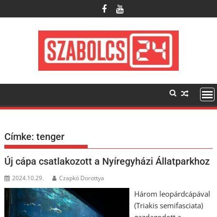
Skip
to
content
Címke:
tenger
Új cápa csatlakozott a Nyíregyházi Állatparkhoz
2024.10.29.
Czapkó Dorottya
Három leopárdcápával
(Triakis semifasciata)