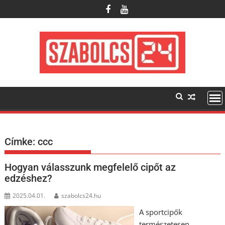
Skip
to
content
Címke:
ccc
Hogyan válasszunk megfelelő cipőt az
edzéshez?
2025.04.01.
szabolcs24.hu
A sportcipők
természetesen