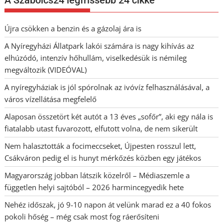
Újra csökken a benzin és a gázolaj ára is
A Nyíregyházi Állatpark lakói számára is nagy kihívás az
elhúzódó, intenzív hőhullám, viselkedésük is némileg
megváltozik (VIDEÓVAL)
A nyíregyháziak is jól spórolnak az ivóvíz felhasználásával, a
város vízellátása megfelelő
Alaposan összetört két autót a 13 éves „sofőr”, aki egy nála is
fiatalabb utast fuvarozott, elfutott volna, de nem sikerült
Nem halasztották a focimeccseket, Újpesten rosszul lett,
Csákváron pedig el is hunyt mérkőzés közben egy játékos
Magyarország jobban látszik közelről – Médiaszemle a
független helyi sajtóból – 2026 harmincegyedik hete
Nehéz időszak, jó 9-10 napon át velünk marad ez a 40 fokos
pokoli hőség – még csak most fog ráerősíteni