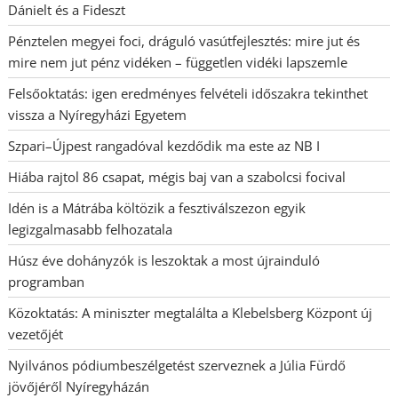
Dánielt és a Fideszt
Pénztelen megyei foci, dráguló vasútfejlesztés: mire jut és
mire nem jut pénz vidéken – független vidéki lapszemle
Felsőoktatás: igen eredményes felvételi időszakra tekinthet
vissza a Nyíregyházi Egyetem
Szpari–Újpest rangadóval kezdődik ma este az NB I
Hiába rajtol 86 csapat, mégis baj van a szabolcsi focival
Idén is a Mátrába költözik a fesztiválszezon egyik
legizgalmasabb felhozatala
Húsz éve dohányzók is leszoktak a most újrainduló
programban
Közoktatás: A miniszter megtalálta a Klebelsberg Központ új
vezetőjét
Nyilvános pódiumbeszélgetést szerveznek a Júlia Fürdő
jövőjéről Nyíregyházán