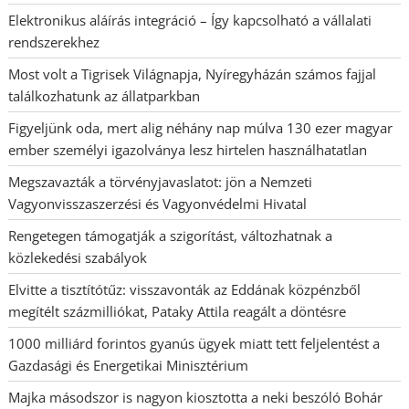
Elektronikus aláírás integráció – Így kapcsolható a vállalati
rendszerekhez
Most volt a Tigrisek Világnapja, Nyíregyházán számos fajjal
találkozhatunk az állatparkban
Figyeljünk oda, mert alig néhány nap múlva 130 ezer magyar
ember személyi igazolványa lesz hirtelen használhatatlan
Megszavazták a törvényjavaslatot: jön a Nemzeti
Vagyonvisszaszerzési és Vagyonvédelmi Hivatal
Rengetegen támogatják a szigorítást, változhatnak a
közlekedési szabályok
Elvitte a tisztítótűz: visszavonták az Eddának közpénzből
megítélt százmilliókat, Pataky Attila reagált a döntésre
1000 milliárd forintos gyanús ügyek miatt tett feljelentést a
Gazdasági és Energetikai Minisztérium
Majka másodszor is nagyon kiosztotta a neki beszóló Bohár