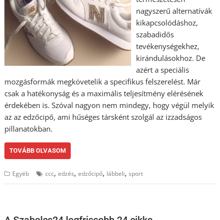
nagyszerű alternatívák
kikapcsolódáshoz,
szabadidős
tevékenységekhez,
kirándulásokhoz. De
azért a speciális
mozgásformák megkövetelik a specifikus felszerelést. Már
csak a hatékonyság és a maximális teljesítmény elérésének
érdekében is. Szóval nagyon nem mindegy, hogy végül melyik
az az edzőcipő, ami hűséges társként szolgál az izzadságos
pillanatokban.
TOVÁBB OLVASOM
,
,
,
,
Egyéb
ccc
edzés
edzőcipő
lábbeli
sport
A Szabolcs24 legfrissebb 24 cikke