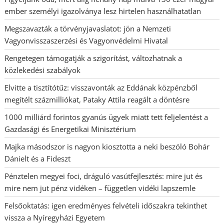
ember személyi igazolványa lesz hirtelen használhatatlan
Megszavazták a törvényjavaslatot: jön a Nemzeti
Vagyonvisszaszerzési és Vagyonvédelmi Hivatal
Rengetegen támogatják a szigorítást, változhatnak a
közlekedési szabályok
Elvitte a tisztítótűz: visszavonták az Eddának közpénzből
megítélt százmilliókat, Pataky Attila reagált a döntésre
1000 milliárd forintos gyanús ügyek miatt tett feljelentést a
Gazdasági és Energetikai Minisztérium
Majka másodszor is nagyon kiosztotta a neki beszóló Bohár
Dánielt és a Fideszt
Pénztelen megyei foci, dráguló vasútfejlesztés: mire jut és
mire nem jut pénz vidéken – független vidéki lapszemle
Felsőoktatás: igen eredményes felvételi időszakra tekinthet
vissza a Nyíregyházi Egyetem