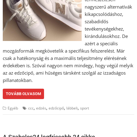
nagyszerű alternatívák
kikapcsolódáshoz,
szabadidős
tevékenységekhez,
kirándulásokhoz. De
azért a speciális
mozgásformák megkövetelik a specifikus felszerelést. Már
csak a hatékonyság és a maximális teljesítmény elérésének
érdekében is. Szóval nagyon nem mindegy, hogy végül melyik
az az edzőcipő, ami hűséges társként szolgál az izzadságos
pillanatokban.
TOVÁBB OLVASOM
,
,
,
,
Egyéb
ccc
edzés
edzőcipő
lábbeli
sport
A Szabolcs24 legfrissebb 24 cikke