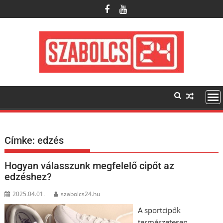
Skip
to
content
Címke:
edzés
Hogyan válasszunk megfelelő cipőt az
edzéshez?
2025.04.01.
szabolcs24.hu
A sportcipők
természetesen