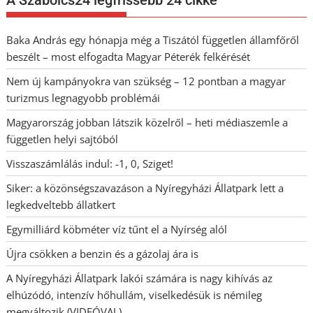
Baka András egy hónapja még a Tiszától független államfőről
beszélt – most elfogadta Magyar Péterék felkérését
Nem új kampányokra van szükség – 12 pontban a magyar
turizmus legnagyobb problémái
Magyarország jobban látszik közelről – heti médiaszemle a
független helyi sajtóból
Visszaszámlálás indul: -1, 0, Sziget!
Siker: a közönségszavazáson a Nyíregyházi Állatpark lett a
legkedveltebb állatkert
Egymilliárd köbméter víz tűnt el a Nyírség alól
Újra csökken a benzin és a gázolaj ára is
A Nyíregyházi Állatpark lakói számára is nagy kihívás az
elhúzódó, intenzív hőhullám, viselkedésük is némileg
megváltozik (VIDEÓVAL)