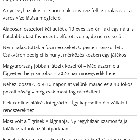
A nyíregyháziak is jól spórolnak az ivóvíz felhasználásával, a
város vízellátása megfelelő
Alaposan összetört két autót a 13 éves „sofőr”, aki egy nála is
fiatalabb utast fuvarozott, elfutott volna, de nem sikerült
Nem halasztották a focimeccseket, Újpesten rosszul lett,
Csákváron pedig el is hunyt mérkőzés közben egy játékos
Magyarország jobban látszik közelről – Médiaszemle a
független helyi sajtóból – 2026 harmincegyedik hete
Nehéz időszak, jó 9-10 napon át velünk marad ez a 40 fokos
pokoli hőség – még csak most fog ráerősíteni
Elektronikus aláírás integráció – Így kapcsolható a vállalati
rendszerekhez
Most volt a Tigrisek Világnapja, Nyíregyházán számos fajjal
találkozhatunk az állatparkban
Figyeljünk oda, mert alig néhány nap múlva 130 ezer magyar