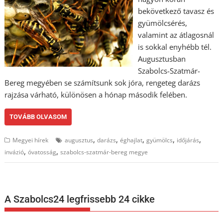
bekövetkező tavasz és
gyümölcsérés,
valamint az átlagosnál
is sokkal enyhébb tél.
Augusztusban
Szabolcs-Szatmár-
Bereg megyében se számítsunk sok jóra, rengeteg darázs
rajzása várható, különösen a hónap második felében.
TOVÁBB OLVASOM
,
,
,
,
,
Megyei hírek
augusztus
darázs
éghajlat
gyümölcs
időjárás
,
,
invázió
óvatosság
szabolcs-szatmár-bereg megye
A Szabolcs24 legfrissebb 24 cikke