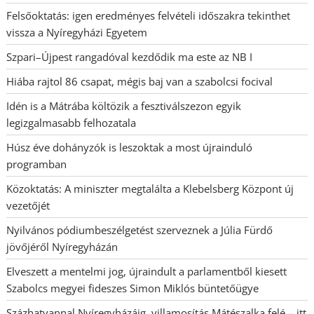
Felsőoktatás: igen eredményes felvételi időszakra tekinthet
vissza a Nyíregyházi Egyetem
Szpari–Újpest rangadóval kezdődik ma este az NB I
Hiába rajtol 86 csapat, mégis baj van a szabolcsi focival
Idén is a Mátrába költözik a fesztiválszezon egyik
legizgalmasabb felhozatala
Húsz éve dohányzók is leszoktak a most újrainduló
programban
Közoktatás: A miniszter megtalálta a Klebelsberg Központ új
vezetőjét
Nyilvános pódiumbeszélgetést szerveznek a Júlia Fürdő
jövőjéről Nyíregyházán
Elveszett a mentelmi jog, újraindult a parlamentből kiesett
Szabolcs megyei fideszes Simon Miklós büntetőügye
Százhatvannal Nyíregyházáig, villamosítás Mátészalka felé – itt