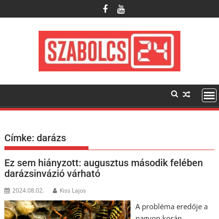
Skip
to
content
Címke:
darázs
Ez sem hiányzott: augusztus második felében
darázsinvázió várható
2024.08.02.
Kiss Lajos
A probléma eredője a
nagyon korán