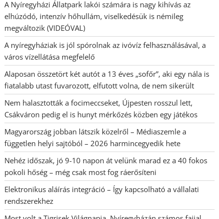
A Nyíregyházi Állatpark lakói számára is nagy kihívás az
elhúzódó, intenzív hőhullám, viselkedésük is némileg
megváltozik (VIDEÓVAL)
A nyíregyháziak is jól spórolnak az ivóvíz felhasználásával, a
város vízellátása megfelelő
Alaposan összetört két autót a 13 éves „sofőr”, aki egy nála is
fiatalabb utast fuvarozott, elfutott volna, de nem sikerült
Nem halasztották a focimeccseket, Újpesten rosszul lett,
Csákváron pedig el is hunyt mérkőzés közben egy játékos
Magyarország jobban látszik közelről – Médiaszemle a
független helyi sajtóból – 2026 harmincegyedik hete
Nehéz időszak, jó 9-10 napon át velünk marad ez a 40 fokos
pokoli hőség – még csak most fog ráerősíteni
Elektronikus aláírás integráció – Így kapcsolható a vállalati
rendszerekhez
Most volt a Tigrisek Világnapja, Nyíregyházán számos fajjal