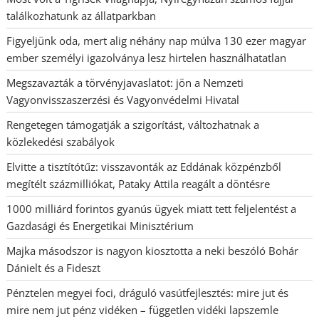
találkozhatunk az állatparkban
Figyeljünk oda, mert alig néhány nap múlva 130 ezer magyar
ember személyi igazolványa lesz hirtelen használhatatlan
Megszavazták a törvényjavaslatot: jön a Nemzeti
Vagyonvisszaszerzési és Vagyonvédelmi Hivatal
Rengetegen támogatják a szigorítást, változhatnak a
közlekedési szabályok
Elvitte a tisztítótűz: visszavonták az Eddának közpénzből
megítélt százmilliókat, Pataky Attila reagált a döntésre
1000 milliárd forintos gyanús ügyek miatt tett feljelentést a
Gazdasági és Energetikai Minisztérium
Majka másodszor is nagyon kiosztotta a neki beszóló Bohár
Dánielt és a Fideszt
Pénztelen megyei foci, dráguló vasútfejlesztés: mire jut és
mire nem jut pénz vidéken – független vidéki lapszemle