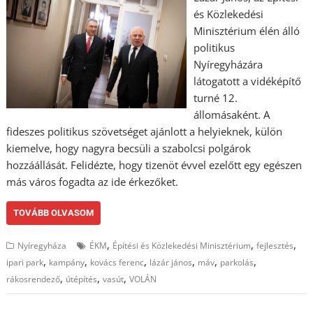
és Közlekedési
Minisztérium élén álló
politikus
Nyíregyházára
látogatott a vidéképítő
turné 12.
állomásaként. A
fideszes politikus szövetséget ajánlott a helyieknek, külön
kiemelve, hogy nagyra becsüli a szabolcsi polgárok
hozzáállását. Felidézte, hogy tizenöt évvel ezelőtt egy egészen
más város fogadta az ide érkezőket.
TOVÁBB OLVASOM
,
,
,
Nyíregyháza
ÉKM
Építési és Közlekedési Minisztérium
fejlesztés
,
,
,
,
,
,
ipari park
kampány
kovács ferenc
lázár jános
máv
parkolás
,
,
,
rákosrendező
útépítés
vasút
VOLÁN