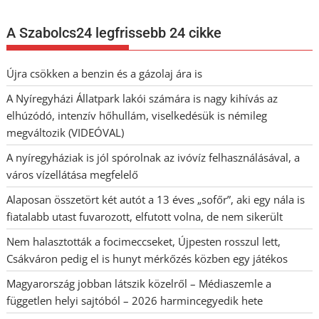
A Szabolcs24 legfrissebb 24 cikke
Újra csökken a benzin és a gázolaj ára is
A Nyíregyházi Állatpark lakói számára is nagy kihívás az
elhúzódó, intenzív hőhullám, viselkedésük is némileg
megváltozik (VIDEÓVAL)
A nyíregyháziak is jól spórolnak az ivóvíz felhasználásával, a
város vízellátása megfelelő
Alaposan összetört két autót a 13 éves „sofőr”, aki egy nála is
fiatalabb utast fuvarozott, elfutott volna, de nem sikerült
Nem halasztották a focimeccseket, Újpesten rosszul lett,
Csákváron pedig el is hunyt mérkőzés közben egy játékos
Magyarország jobban látszik közelről – Médiaszemle a
független helyi sajtóból – 2026 harmincegyedik hete