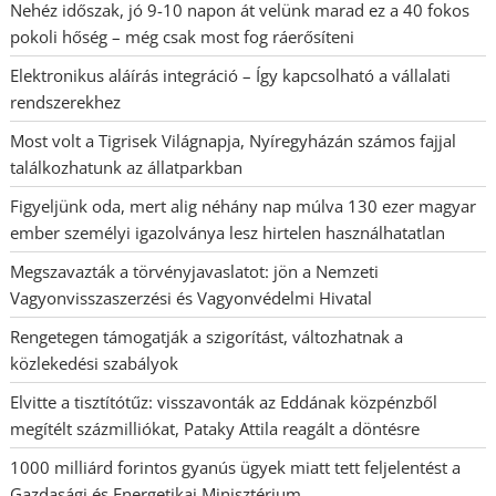
Nehéz időszak, jó 9-10 napon át velünk marad ez a 40 fokos
pokoli hőség – még csak most fog ráerősíteni
Elektronikus aláírás integráció – Így kapcsolható a vállalati
rendszerekhez
Most volt a Tigrisek Világnapja, Nyíregyházán számos fajjal
találkozhatunk az állatparkban
Figyeljünk oda, mert alig néhány nap múlva 130 ezer magyar
ember személyi igazolványa lesz hirtelen használhatatlan
Megszavazták a törvényjavaslatot: jön a Nemzeti
Vagyonvisszaszerzési és Vagyonvédelmi Hivatal
Rengetegen támogatják a szigorítást, változhatnak a
közlekedési szabályok
Elvitte a tisztítótűz: visszavonták az Eddának közpénzből
megítélt százmilliókat, Pataky Attila reagált a döntésre
1000 milliárd forintos gyanús ügyek miatt tett feljelentést a
Gazdasági és Energetikai Minisztérium