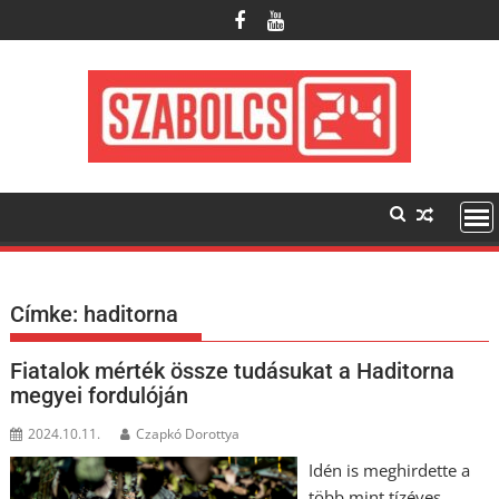
Skip
to
content
Címke:
haditorna
Fiatalok mérték össze tudásukat a Haditorna
megyei fordulóján
2024.10.11.
Czapkó Dorottya
Idén is meghirdette a
több mint tízéves