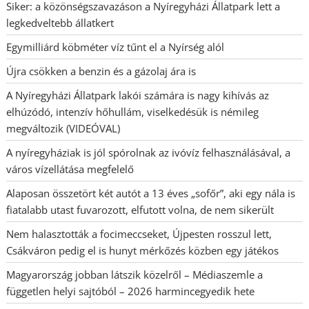
Siker: a közönségszavazáson a Nyíregyházi Állatpark lett a
legkedveltebb állatkert
Egymilliárd köbméter víz tűnt el a Nyírség alól
Újra csökken a benzin és a gázolaj ára is
A Nyíregyházi Állatpark lakói számára is nagy kihívás az
elhúzódó, intenzív hőhullám, viselkedésük is némileg
megváltozik (VIDEÓVAL)
A nyíregyháziak is jól spórolnak az ivóvíz felhasználásával, a
város vízellátása megfelelő
Alaposan összetört két autót a 13 éves „sofőr”, aki egy nála is
fiatalabb utast fuvarozott, elfutott volna, de nem sikerült
Nem halasztották a focimeccseket, Újpesten rosszul lett,
Csákváron pedig el is hunyt mérkőzés közben egy játékos
Magyarország jobban látszik közelről – Médiaszemle a
független helyi sajtóból – 2026 harmincegyedik hete