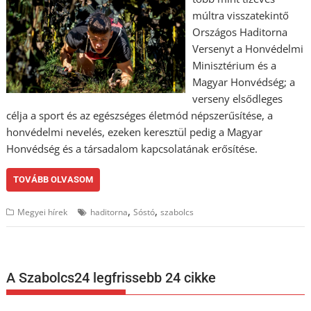
múltra visszatekintő
Országos Haditorna
Versenyt a Honvédelmi
Minisztérium és a
Magyar Honvédség; a
verseny elsődleges
célja a sport és az egészséges életmód népszerűsítése, a
honvédelmi nevelés, ezeken keresztül pedig a Magyar
Honvédség és a társadalom kapcsolatának erősítése.
TOVÁBB OLVASOM
,
,
Megyei hírek
haditorna
Sóstó
szabolcs
A Szabolcs24 legfrissebb 24 cikke