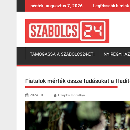
Skip
péntek, augusztus 7, 2026
Legfrissebb híreink
to
content
TÁMOGASSA A SZABOLCS24-ET!
NYÍREGYHÁ
Fiatalok mérték össze tudásukat a Hadit
2024.10.11.
Czapkó Dorottya