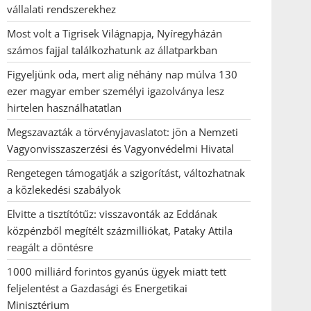
vállalati rendszerekhez
Most volt a Tigrisek Világnapja, Nyíregyházán
számos fajjal találkozhatunk az állatparkban
Figyeljünk oda, mert alig néhány nap múlva 130
ezer magyar ember személyi igazolványa lesz
hirtelen használhatatlan
Megszavazták a törvényjavaslatot: jön a Nemzeti
Vagyonvisszaszerzési és Vagyonvédelmi Hivatal
Rengetegen támogatják a szigorítást, változhatnak
a közlekedési szabályok
Elvitte a tisztítótűz: visszavonták az Eddának
közpénzből megítélt százmilliókat, Pataky Attila
reagált a döntésre
1000 milliárd forintos gyanús ügyek miatt tett
feljelentést a Gazdasági és Energetikai
Minisztérium