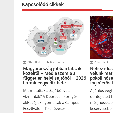
Kapcsolódó cikkek
2026.08.01.
Kiss Lajos
2026.07.31.
Magyarország jobban látszik
Nehéz idősz
közelről – Médiaszemle a
velünk mar
független helyi sajtóból – 2026
pokoli hős
harmincegyedik hete
fog ráerősí
Mit mutattak a Sajóból vett
A június vég
vízminták? A Debrecen környéki
döntögetett 
akkucégek nyomultak a Campus
még hosszab
Fesztiválon. Tizenévesek is...
keservesebbn