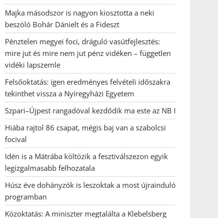
Majka másodszor is nagyon kiosztotta a neki
beszóló Bohár Dánielt és a Fideszt
Pénztelen megyei foci, dráguló vasútfejlesztés:
mire jut és mire nem jut pénz vidéken – független
vidéki lapszemle
Felsőoktatás: igen eredményes felvételi időszakra
tekinthet vissza a Nyíregyházi Egyetem
Szpari–Újpest rangadóval kezdődik ma este az NB I
Hiába rajtol 86 csapat, mégis baj van a szabolcsi
focival
Idén is a Mátrába költözik a fesztiválszezon egyik
legizgalmasabb felhozatala
Húsz éve dohányzók is leszoktak a most újrainduló
programban
Közoktatás: A miniszter megtalálta a Klebelsberg