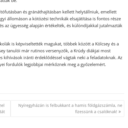
attak be.
ófutásban és gránáthajításban kellett helytállniuk, emellett
ügyi állomáson a kötözési technikák elsajátítása is fontos része
és az ügyesség alapján értékelték, és különdíjakkal jutalmazták
skolák is képviseltették magukat, többek között a Kölcsey és a
csey tanulói már rutinos versenyzők, a Krúdy diákjai most
és kihívások iránti érdeklődéssel vágtak neki a feladatoknak. Az
yei fordulók legjobbjai mérkőznek meg a győzelemért.
zel
Nyíregyházán is felbukkant a hamis földgázszámla, ne
tát
fizessünk a csalóknak!