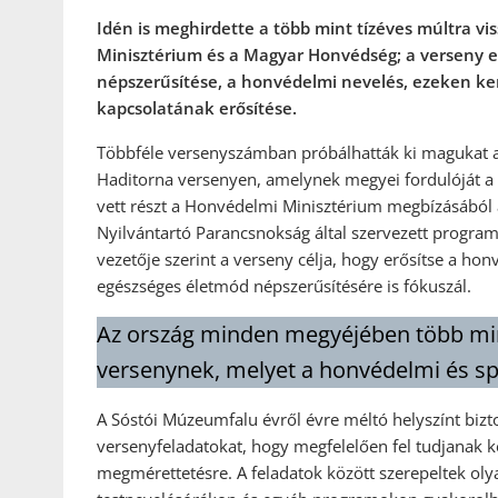
Idén is meghirdette a több mint tízéves múltra v
Minisztérium és a Magyar Honvédség; a verseny el
népszerűsítése, a honvédelmi nevelés, ezeken ke
kapcsolatának erősítése.
Többféle versenyszámban próbálhatták ki magukat a
Haditorna versenyen, amelynek megyei fordulóját a
vett részt a Honvédelmi Minisztérium megbízásából
Nyilvántartó Parancsnokság által szervezett program
vezetője szerint a verseny célja, hogy erősítse a ho
egészséges életmód népszerűsítésére is fókuszál.
Az ország minden megyéjében több mi
versenynek, melyet a honvédelmi és spo
A Sóstói Múzeumfalu évről évre méltó helyszínt bizt
versenyfeladatokat, hogy megfelelően fel tudjanak k
megmérettetésre. A feladatok között szerepeltek olyan