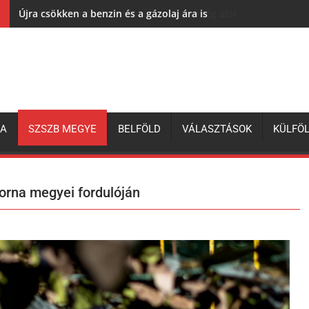
Újra csökken a benzin és a gázolaj ára is
ZA
SZSZB MEGYE
BELFÖLD
VÁLASZTÁSOK
KÜLFÖ
orna megyei fordulóján