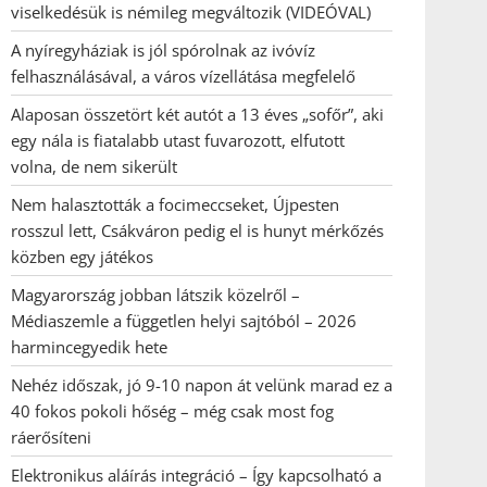
viselkedésük is némileg megváltozik (VIDEÓVAL)
A nyíregyháziak is jól spórolnak az ivóvíz
felhasználásával, a város vízellátása megfelelő
Alaposan összetört két autót a 13 éves „sofőr”, aki
egy nála is fiatalabb utast fuvarozott, elfutott
volna, de nem sikerült
Nem halasztották a focimeccseket, Újpesten
rosszul lett, Csákváron pedig el is hunyt mérkőzés
közben egy játékos
Magyarország jobban látszik közelről –
Médiaszemle a független helyi sajtóból – 2026
harmincegyedik hete
Nehéz időszak, jó 9-10 napon át velünk marad ez a
40 fokos pokoli hőség – még csak most fog
ráerősíteni
Elektronikus aláírás integráció – Így kapcsolható a