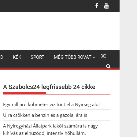
LD
KÉK
SPORT
MÉG TÖBB ROVAT
A Szabolcs24 legfrissebb 24 cikke
Egymilliárd köbméter víz tűnt el a Nyírség alól
Újra csökken a benzin és a gázolaj ára is
A Nyíregyházi Állatpark lakói számára is nagy
kihívás az elhúzódó, intenzív hőhullám,