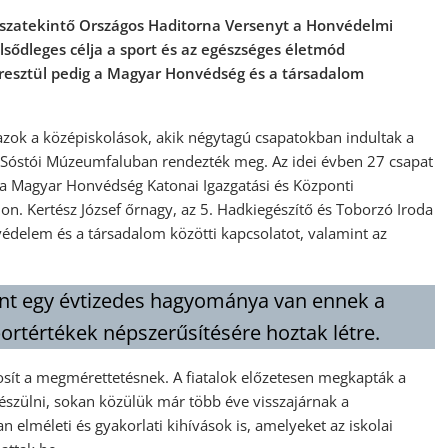
isszatekintő Országos Haditorna Versenyt a Honvédelmi
sődleges célja a sport és az egészséges életmód
resztül pedig a Magyar Honvédség és a társadalom
zok a középiskolások, akik négytagú csapatokban indultak a
 Sóstói Múzeumfaluban rendezték meg. Az idei évben 27 csapat
 a Magyar Honvédség Katonai Igazgatási és Központi
on. Kertész József őrnagy, az 5. Hadkiegészítő és Toborzó Iroda
nvédelem és a társadalom közötti kapcsolatot, valamint az
nt egy évtizedes hagyománya van ennek a
rtértékek népszerűsítésére hoztak létre.
osít a megmérettetésnek. A fiatalok előzetesen megkapták a
észülni, sokan közülük már több éve visszajárnak a
 elméleti és gyakorlati kihívások is, amelyeket az iskolai