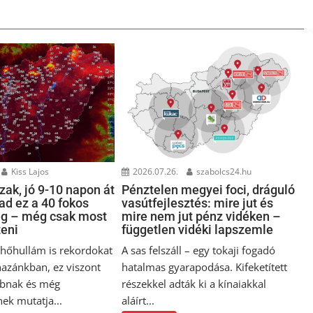
Kiss Lajos
2026.07.26.
szabolcs24.hu
ak, jó 9-10 napon át
Pénztelen megyei foci, dráguló
ad ez a 40 fokos
vasútfejlesztés: mire jut és
ég – még csak most
mire nem jut pénz vidéken –
teni
független vidéki lapszemle
i hőhullám is rekordokat
A sas felszáll – egy tokaji fogadó
hazánkban, ez viszont
hatalmas gyarapodása. Kifeketített
bnak és még
részekkel adták ki a kínaiakkal
ek mutatja...
aláírt...