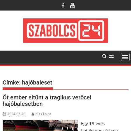
Skip
to
content
Címke:
hajóbaleset
Öt ember eltűnt a tragikus verőcei
hajóbalesetben
2024.05.20.
Kiss Lajos
Egy 19 éves
fiatalember és egy