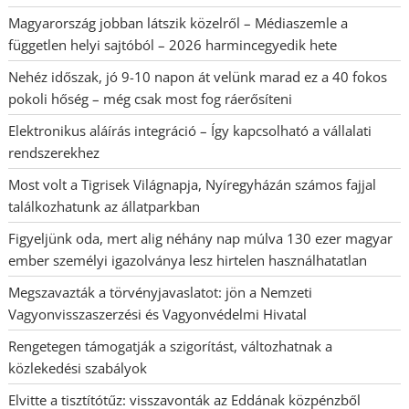
Magyarország jobban látszik közelről – Médiaszemle a
független helyi sajtóból – 2026 harmincegyedik hete
Nehéz időszak, jó 9-10 napon át velünk marad ez a 40 fokos
pokoli hőség – még csak most fog ráerősíteni
Elektronikus aláírás integráció – Így kapcsolható a vállalati
rendszerekhez
Most volt a Tigrisek Világnapja, Nyíregyházán számos fajjal
találkozhatunk az állatparkban
Figyeljünk oda, mert alig néhány nap múlva 130 ezer magyar
ember személyi igazolványa lesz hirtelen használhatatlan
Megszavazták a törvényjavaslatot: jön a Nemzeti
Vagyonvisszaszerzési és Vagyonvédelmi Hivatal
Rengetegen támogatják a szigorítást, változhatnak a
közlekedési szabályok
Elvitte a tisztítótűz: visszavonták az Eddának közpénzből