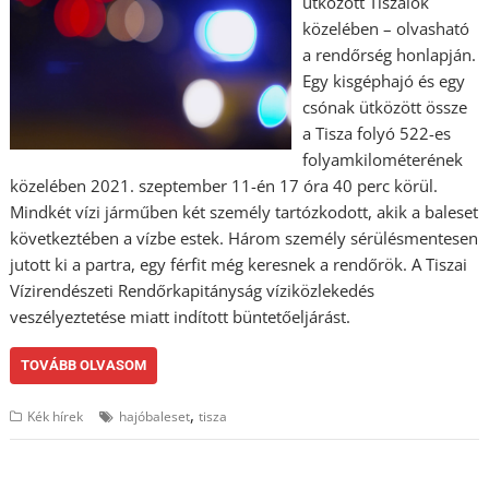
ütközött Tiszalök
közelében – olvasható
a rendőrség honlapján.
Egy kisgéphajó és egy
csónak ütközött össze
a Tisza folyó 522-es
folyamkilométerének
közelében 2021. szeptember 11-én 17 óra 40 perc körül.
Mindkét vízi járműben két személy tartózkodott, akik a baleset
következtében a vízbe estek. Három személy sérülésmentesen
jutott ki a partra, egy férfit még keresnek a rendőrök. A Tiszai
Vízirendészeti Rendőrkapitányság víziközlekedés
veszélyeztetése miatt indított büntetőeljárást.
TOVÁBB OLVASOM
,
Kék hírek
hajóbaleset
tisza