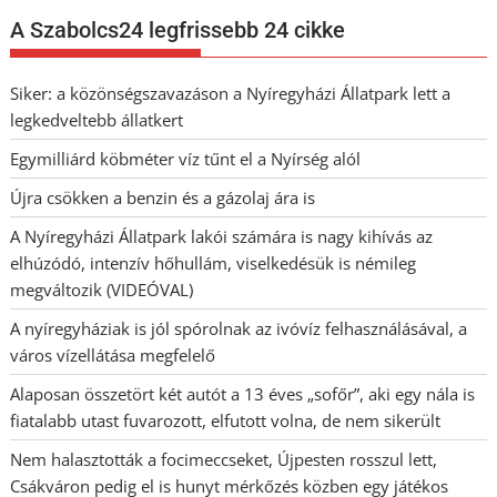
A Szabolcs24 legfrissebb 24 cikke
Siker: a közönségszavazáson a Nyíregyházi Állatpark lett a
legkedveltebb állatkert
Egymilliárd köbméter víz tűnt el a Nyírség alól
Újra csökken a benzin és a gázolaj ára is
A Nyíregyházi Állatpark lakói számára is nagy kihívás az
elhúzódó, intenzív hőhullám, viselkedésük is némileg
megváltozik (VIDEÓVAL)
A nyíregyháziak is jól spórolnak az ivóvíz felhasználásával, a
város vízellátása megfelelő
Alaposan összetört két autót a 13 éves „sofőr”, aki egy nála is
fiatalabb utast fuvarozott, elfutott volna, de nem sikerült
Nem halasztották a focimeccseket, Újpesten rosszul lett,
Csákváron pedig el is hunyt mérkőzés közben egy játékos