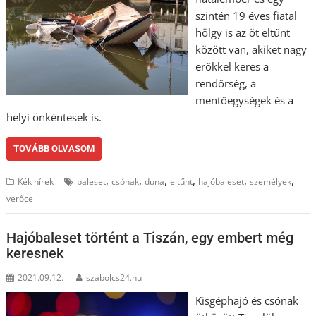
szintén 19 éves fiatal
hölgy is az öt eltűnt
között van, akiket nagy
erőkkel keres a
rendőrség, a
mentőegységek és a
helyi önkéntesek is.
TOVÁBB OLVASOM
,
,
,
,
,
,
Kék hírek
baleset
csónak
duna
eltűnt
hajóbaleset
személyek
verőce
Hajóbaleset történt a Tiszán, egy embert még
keresnek
2021.09.12.
szabolcs24.hu
Kisgéphajó és csónak