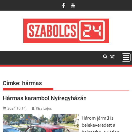
Skip
to
content
Címke:
hármas
Hármas karambol Nyíregyházán
2024.10.14.
Kiss Lajos
Három jármű is
belekeveredett a