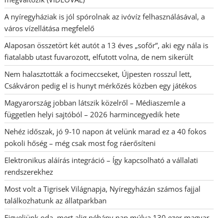
A nyíregyháziak is jól spórolnak az ivóvíz felhasználásával, a
város vízellátása megfelelő
Alaposan összetört két autót a 13 éves „sofőr”, aki egy nála is
fiatalabb utast fuvarozott, elfutott volna, de nem sikerült
Nem halasztották a focimeccseket, Újpesten rosszul lett,
Csákváron pedig el is hunyt mérkőzés közben egy játékos
Magyarország jobban látszik közelről – Médiaszemle a
független helyi sajtóból – 2026 harmincegyedik hete
Nehéz időszak, jó 9-10 napon át velünk marad ez a 40 fokos
pokoli hőség – még csak most fog ráerősíteni
Elektronikus aláírás integráció – Így kapcsolható a vállalati
rendszerekhez
Most volt a Tigrisek Világnapja, Nyíregyházán számos fajjal
találkozhatunk az állatparkban
Figyeljünk oda, mert alig néhány nap múlva 130 ezer magyar