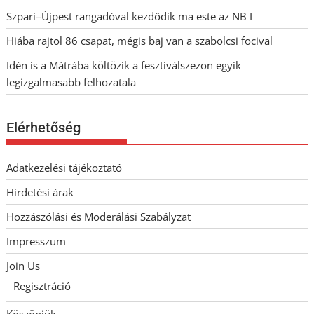
Szpari–Újpest rangadóval kezdődik ma este az NB I
Hiába rajtol 86 csapat, mégis baj van a szabolcsi focival
Idén is a Mátrába költözik a fesztiválszezon egyik
legizgalmasabb felhozatala
Elérhetőség
Adatkezelési tájékoztató
Hirdetési árak
Hozzászólási és Moderálási Szabályzat
Impresszum
Join Us
Regisztráció
Köszönjük