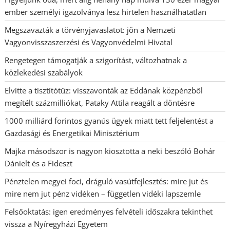
ember személyi igazolványa lesz hirtelen használhatatlan
Megszavazták a törvényjavaslatot: jön a Nemzeti
Vagyonvisszaszerzési és Vagyonvédelmi Hivatal
Rengetegen támogatják a szigorítást, változhatnak a
közlekedési szabályok
Elvitte a tisztítótűz: visszavonták az Eddának közpénzből
megítélt százmilliókat, Pataky Attila reagált a döntésre
1000 milliárd forintos gyanús ügyek miatt tett feljelentést a
Gazdasági és Energetikai Minisztérium
Majka másodszor is nagyon kiosztotta a neki beszóló Bohár
Dánielt és a Fideszt
Pénztelen megyei foci, dráguló vasútfejlesztés: mire jut és
mire nem jut pénz vidéken – független vidéki lapszemle
Felsőoktatás: igen eredményes felvételi időszakra tekinthet
vissza a Nyíregyházi Egyetem