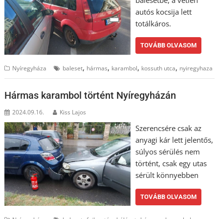
balesetbe, a vétlen
autós kocsija lett
totálkáros.
TOVÁBB OLVASOM
,
,
,
,
Nyíregyháza
baleset
hármas
karambol
kossuth utca
nyiregyhaza
Hármas karambol történt Nyíregyházán
2024.09.16.
Kiss Lajos
Szerencsére csak az
anyagi kár lett jelentős,
súlyos sérülés nem
történt, csak egy utas
sérült könnyebben
TOVÁBB OLVASOM
,
,
,
,
,