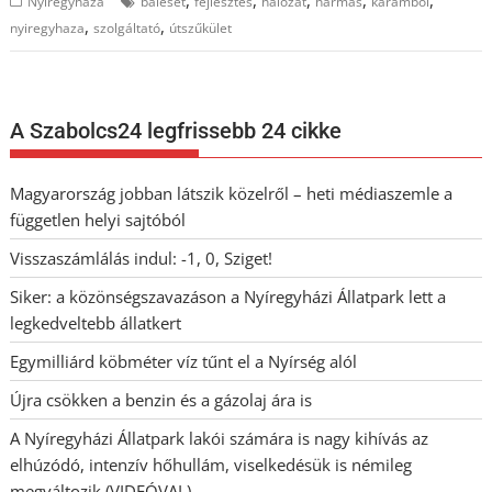
Nyíregyháza
baleset
fejlesztés
hálózat
hármas
karambol
,
,
nyiregyhaza
szolgáltató
útszűkület
A Szabolcs24 legfrissebb 24 cikke
Magyarország jobban látszik közelről – heti médiaszemle a
független helyi sajtóból
Visszaszámlálás indul: -1, 0, Sziget!
Siker: a közönségszavazáson a Nyíregyházi Állatpark lett a
legkedveltebb állatkert
Egymilliárd köbméter víz tűnt el a Nyírség alól
Újra csökken a benzin és a gázolaj ára is
A Nyíregyházi Állatpark lakói számára is nagy kihívás az
elhúzódó, intenzív hőhullám, viselkedésük is némileg
megváltozik (VIDEÓVAL)