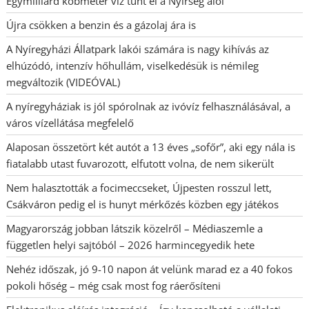
Egymilliárd köbméter víz tűnt el a Nyírség alól
Újra csökken a benzin és a gázolaj ára is
A Nyíregyházi Állatpark lakói számára is nagy kihívás az
elhúzódó, intenzív hőhullám, viselkedésük is némileg
megváltozik (VIDEÓVAL)
A nyíregyháziak is jól spórolnak az ivóvíz felhasználásával, a
város vízellátása megfelelő
Alaposan összetört két autót a 13 éves „sofőr”, aki egy nála is
fiatalabb utast fuvarozott, elfutott volna, de nem sikerült
Nem halasztották a focimeccseket, Újpesten rosszul lett,
Csákváron pedig el is hunyt mérkőzés közben egy játékos
Magyarország jobban látszik közelről – Médiaszemle a
független helyi sajtóból – 2026 harmincegyedik hete
Nehéz időszak, jó 9-10 napon át velünk marad ez a 40 fokos
pokoli hőség – még csak most fog ráerősíteni