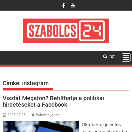
Skip
to
content
Címke:
instagram
Viszlát Megafon? Betilthatja a politikai
hirdetéseket a Facebook
2025.07.25.
Palinkas Janos
Októbertől jelentős
változás következik be