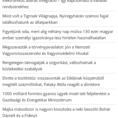
Elektronikus aláírás integráció – Így kapcsolható a vállalati
rendszerekhez
Most volt a Tigrisek Világnapja, Nyíregyházán számos fajjal
találkozhatunk az állatparkban
Figyeljünk oda, mert alig néhány nap múlva 130 ezer magyar
ember személyi igazolványa lesz hirtelen használhatatlan
Megszavazták a törvényjavaslatot: jön a Nemzeti
Vagyonvisszaszerzési és Vagyonvédelmi Hivatal
Rengetegen támogatják a szigorítást, változhatnak a
közlekedési szabályok
Elvitte a tisztítótűz: visszavonták az Eddának közpénzből
megítélt százmilliókat, Pataky Attila reagált a döntésre
1000 milliárd forintos gyanús ügyek miatt tett feljelentést a
Gazdasági és Energetikai Minisztérium
Majka másodszor is nagyon kiosztotta a neki beszóló Bohár
Dánielt és a Fideszt