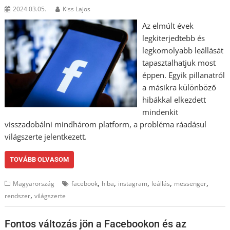
2024.03.05.
Kiss Lajos
Az elmúlt évek
legkiterjedtebb és
legkomolyabb leállását
tapasztalhatjuk most
éppen. Egyik pillanatról
a másikra különböző
hibákkal elkezdett
mindenkit
visszadobálni mindhárom platform, a probléma ráadásul
világszerte jelentkezett.
TOVÁBB OLVASOM
,
,
,
,
,
Magyarország
facebook
hiba
instagram
leállás
messenger
,
rendszer
világszerte
Fontos változás jön a Facebookon és az