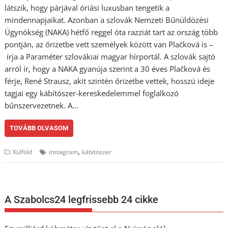
látszik, hogy párjával óriási luxusban tengetik a
mindennapjaikat. Azonban a szlovák Nemzeti Bűnüldözési
Ügynökség (NAKA) hétfő reggel óta razziát tart az ország több
pontján, az őrizetbe vett személyek között van Plačková is –
írja a Paraméter szlovákiai magyar hírportál. A szlovák sajtó
arról ír, hogy a NAKA gyanúja szerint a 30 éves Plačková és
férje, René Strausz, akit szintén őrizetbe vettek, hosszú ideje
tagjai egy kábítószer-kereskedelemmel foglalkozó
bűnszervezetnek. A…
TOVÁBB OLVASOM
,
Külföld
instagram
kábítószer
A Szabolcs24 legfrissebb 24 cikke