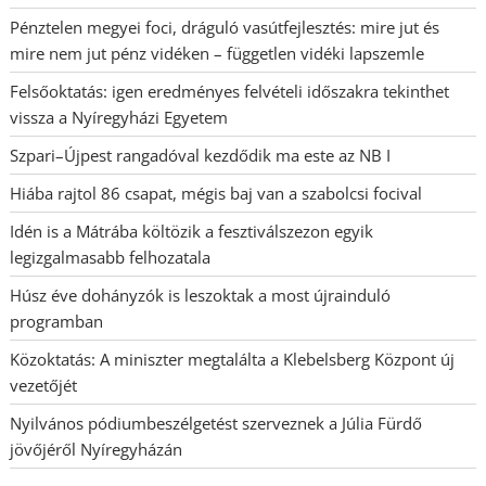
Pénztelen megyei foci, dráguló vasútfejlesztés: mire jut és
mire nem jut pénz vidéken – független vidéki lapszemle
Felsőoktatás: igen eredményes felvételi időszakra tekinthet
vissza a Nyíregyházi Egyetem
Szpari–Újpest rangadóval kezdődik ma este az NB I
Hiába rajtol 86 csapat, mégis baj van a szabolcsi focival
Idén is a Mátrába költözik a fesztiválszezon egyik
legizgalmasabb felhozatala
Húsz éve dohányzók is leszoktak a most újrainduló
programban
Közoktatás: A miniszter megtalálta a Klebelsberg Központ új
vezetőjét
Nyilvános pódiumbeszélgetést szerveznek a Júlia Fürdő
jövőjéről Nyíregyházán