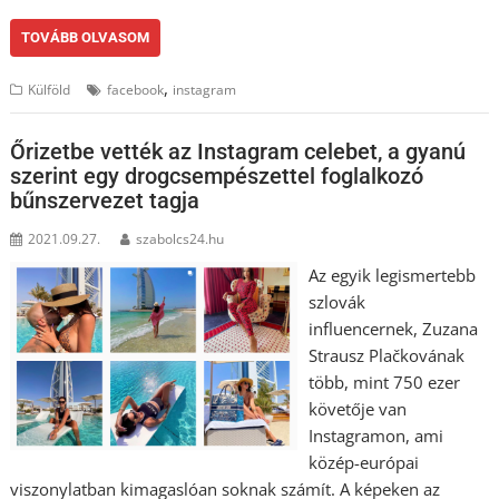
TOVÁBB OLVASOM
,
Külföld
facebook
instagram
Őrizetbe vették az Instagram celebet, a gyanú
szerint egy drogcsempészettel foglalkozó
bűnszervezet tagja
2021.09.27.
szabolcs24.hu
Az egyik legismertebb
szlovák
influencernek, Zuzana
Strausz Plačkovának
több, mint 750 ezer
követője van
Instagramon, ami
közép-európai
viszonylatban kimagaslóan soknak számít. A képeken az