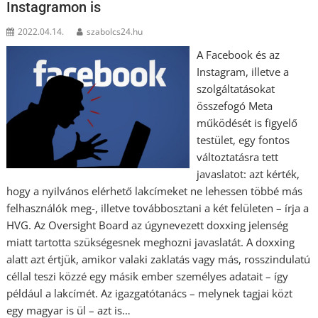
Instagramon is
2022.04.14.
szabolcs24.hu
A Facebook és az
Instagram, illetve a
szolgáltatásokat
összefogó Meta
működését is figyelő
testület, egy fontos
változtatásra tett
javaslatot: azt kérték,
hogy a nyilvános elérhető lakcímeket ne lehessen többé más
felhasználók meg-, illetve továbbosztani a két felületen – írja a
HVG. Az Oversight Board az úgynevezett doxxing jelenség
miatt tartotta szükségesnek meghozni javaslatát. A doxxing
alatt azt értjük, amikor valaki zaklatás vagy más, rosszindulatú
céllal teszi közzé egy másik ember személyes adatait – így
például a lakcímét. Az igazgatótanács – melynek tagjai közt
egy magyar is ül – azt is…