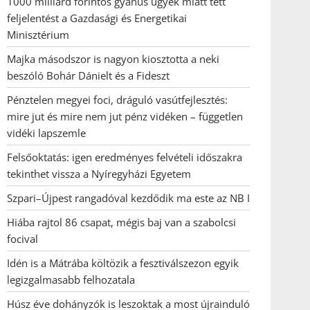
1000 milliárd forintos gyanús ügyek miatt tett
feljelentést a Gazdasági és Energetikai
Minisztérium
Majka másodszor is nagyon kiosztotta a neki
beszóló Bohár Dánielt és a Fideszt
Pénztelen megyei foci, dráguló vasútfejlesztés:
mire jut és mire nem jut pénz vidéken – független
vidéki lapszemle
Felsőoktatás: igen eredményes felvételi időszakra
tekinthet vissza a Nyíregyházi Egyetem
Szpari–Újpest rangadóval kezdődik ma este az NB I
Hiába rajtol 86 csapat, mégis baj van a szabolcsi
focival
Idén is a Mátrába költözik a fesztiválszezon egyik
legizgalmasabb felhozatala
Húsz éve dohányzók is leszoktak a most újrainduló