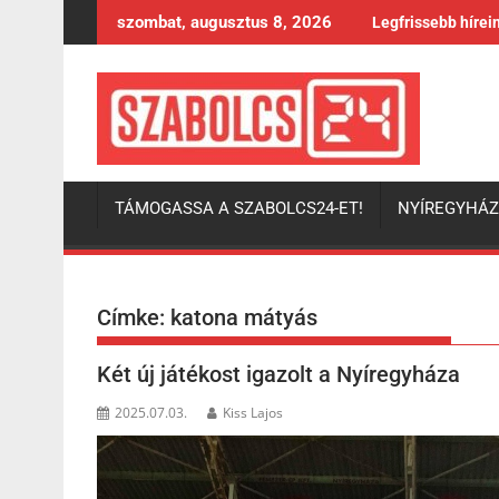
Skip
szombat, augusztus 8, 2026
Legfrissebb hírei
to
content
TÁMOGASSA A SZABOLCS24-ET!
NYÍREGYHÁ
Címke:
katona mátyás
Két új játékost igazolt a Nyíregyháza
2025.07.03.
Kiss Lajos