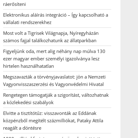
ráerősíteni
Elektronikus aláírás integráció – Így kapcsolható a
vállalati rendszerekhez
Most volt a Tigrisek Világnapja, Nyíregyházán
számos fajjal találkozhatunk az állatparkban
Figyeljünk oda, mert alig néhány nap múlva 130
ezer magyar ember személyi igazolványa lesz
hirtelen használhatatlan
Megszavazták a törvényjavaslatot: jön a Nemzeti
Vagyonvisszaszerzési és Vagyonvédelmi Hivatal
Rengetegen támogatják a szigorítást, változhatnak
a közlekedési szabályok
Elvitte a tisztítótűz: visszavonták az Eddának
közpénzből megítélt százmilliókat, Pataky Attila
reagált a döntésre