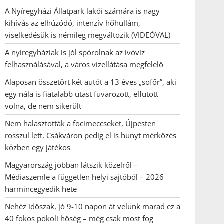
A Nyíregyházi Állatpark lakói számára is nagy
kihívás az elhúzódó, intenzív hőhullám,
viselkedésük is némileg megváltozik (VIDEÓVAL)
A nyíregyháziak is jól spórolnak az ivóvíz
felhasználásával, a város vízellátása megfelelő
Alaposan összetört két autót a 13 éves „sofőr”, aki
egy nála is fiatalabb utast fuvarozott, elfutott
volna, de nem sikerült
Nem halasztották a focimeccseket, Újpesten
rosszul lett, Csákváron pedig el is hunyt mérkőzés
közben egy játékos
Magyarország jobban látszik közelről –
Médiaszemle a független helyi sajtóból – 2026
harmincegyedik hete
Nehéz időszak, jó 9-10 napon át velünk marad ez a
40 fokos pokoli hőség – még csak most fog