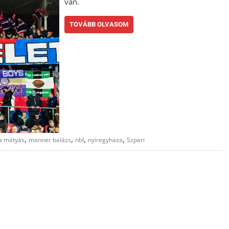
van.
TOVÁBB OLVASOM
,
,
,
,
a mátyás
manner balázs
nbI
nyiregyhaza
Szpari