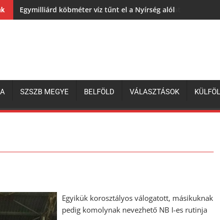
Egymilliárd köbméter víz tűnt el a Nyírség alól
nk
ZA
SZSZB MEGYE
BELFÖLD
VÁLASZTÁSOK
KÜLFÖ
Egyikük korosztályos válogatott, másikuknak
pedig komolynak nevezhető NB I-es rutinja