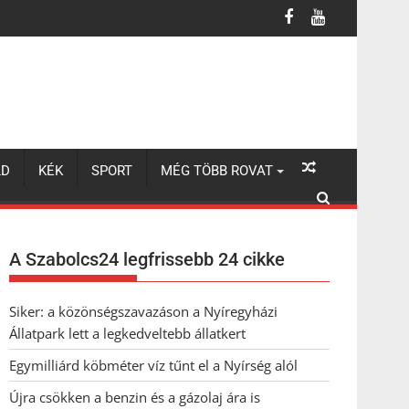
LD
KÉK
SPORT
MÉG TÖBB ROVAT
A Szabolcs24 legfrissebb 24 cikke
Siker: a közönségszavazáson a Nyíregyházi
Állatpark lett a legkedveltebb állatkert
Egymilliárd köbméter víz tűnt el a Nyírség alól
Újra csökken a benzin és a gázolaj ára is