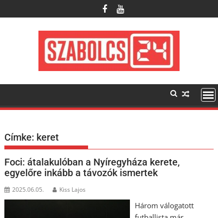
Skip
to
content
Címke:
keret
Foci: átalakulóban a Nyíregyháza kerete,
egyelőre inkább a távozók ismertek
2025.06.05.
Kiss Lajos
Három válogatott
futballista már