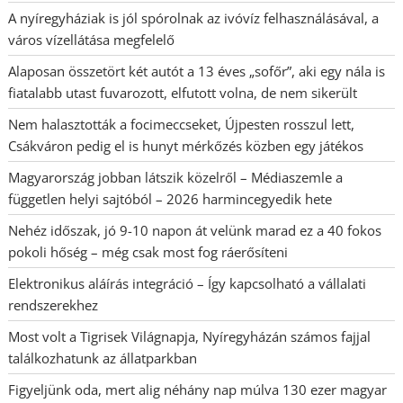
A nyíregyháziak is jól spórolnak az ivóvíz felhasználásával, a
város vízellátása megfelelő
Alaposan összetört két autót a 13 éves „sofőr”, aki egy nála is
fiatalabb utast fuvarozott, elfutott volna, de nem sikerült
Nem halasztották a focimeccseket, Újpesten rosszul lett,
Csákváron pedig el is hunyt mérkőzés közben egy játékos
Magyarország jobban látszik közelről – Médiaszemle a
független helyi sajtóból – 2026 harmincegyedik hete
Nehéz időszak, jó 9-10 napon át velünk marad ez a 40 fokos
pokoli hőség – még csak most fog ráerősíteni
Elektronikus aláírás integráció – Így kapcsolható a vállalati
rendszerekhez
Most volt a Tigrisek Világnapja, Nyíregyházán számos fajjal
találkozhatunk az állatparkban
Figyeljünk oda, mert alig néhány nap múlva 130 ezer magyar