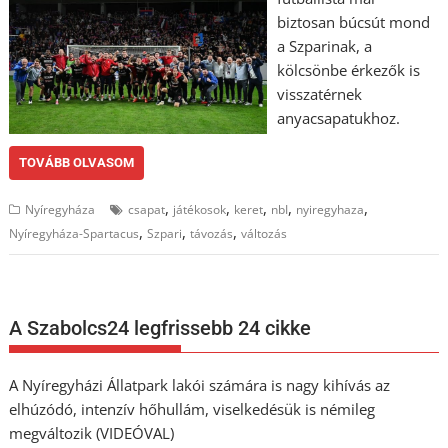
biztosan búcsút mond
a Szparinak, a
kölcsönbe érkezők is
visszatérnek
anyacsapatukhoz.
TOVÁBB OLVASOM
,
,
,
,
,
Nyíregyháza
csapat
játékosok
keret
nbI
nyiregyhaza
,
,
,
Nyíregyháza-Spartacus
Szpari
távozás
változás
A Szabolcs24 legfrissebb 24 cikke
A Nyíregyházi Állatpark lakói számára is nagy kihívás az
elhúzódó, intenzív hőhullám, viselkedésük is némileg
megváltozik (VIDEÓVAL)