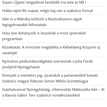
Szpari–Újpest rangadóval kezdődik ma este az NB I
Hiába rajtol 86 csapat, mégis baj van a szabolcsi focival
Idén is a Mátrába költözik a fesztiválszezon egyik
legizgalmasabb felhozatala
Húsz éve dohányzók is leszoktak a most újrainduló
programban
Közoktatás: A miniszter megtalálta a Klebelsberg Központ új
vezetőjét
Nyilvános pódiumbeszélgetést szerveznek a Júlia Fürdő
jövőjéről Nyíregyházán
Elveszett a mentelmi jog, újraindult a parlamentből kiesett
Szabolcs megyei fideszes Simon Miklós büntetőügye
Százhatvannal Nyíregyházáig, villamosítás Mátészalka felé – itt
a Baross Gábor Terv szabolcsi vonatkozásokkal