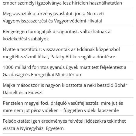
ember személyi igazolványa lesz hirtelen használhatatlan
Megszavazták a törvényjavaslatot: jön a Nemzeti
Vagyonvisszaszerzési és Vagyonvédelmi Hivatal
Rengetegen támogatják a szigorítást, változhatnak a
közlekedési szabályok
Elvitte a tisztítótűz: visszavonták az Eddának közpénzből
megítélt százmilliókat, Pataky Attila reagált a döntésre
1000 milliárd forintos gyanús ügyek miatt tett feljelentést a
Gazdasági és Energetikai Minisztérium
Majka másodszor is nagyon kiosztotta a neki beszóló Bohár
Dánielt és a Fideszt
Pénztelen megyei foci, dráguló vasútfejlesztés: mire jut és
mire nem jut pénz vidéken – független vidéki lapszemle
Felsőoktatás: igen eredményes felvételi időszakra tekinthet
vissza a Nyíregyházi Egyetem