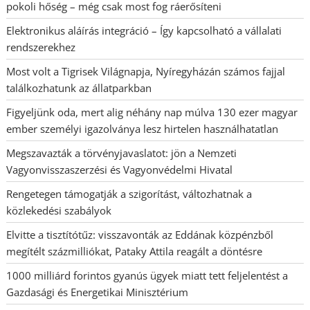
pokoli hőség – még csak most fog ráerősíteni
Elektronikus aláírás integráció – Így kapcsolható a vállalati
rendszerekhez
Most volt a Tigrisek Világnapja, Nyíregyházán számos fajjal
találkozhatunk az állatparkban
Figyeljünk oda, mert alig néhány nap múlva 130 ezer magyar
ember személyi igazolványa lesz hirtelen használhatatlan
Megszavazták a törvényjavaslatot: jön a Nemzeti
Vagyonvisszaszerzési és Vagyonvédelmi Hivatal
Rengetegen támogatják a szigorítást, változhatnak a
közlekedési szabályok
Elvitte a tisztítótűz: visszavonták az Eddának közpénzből
megítélt százmilliókat, Pataky Attila reagált a döntésre
1000 milliárd forintos gyanús ügyek miatt tett feljelentést a
Gazdasági és Energetikai Minisztérium