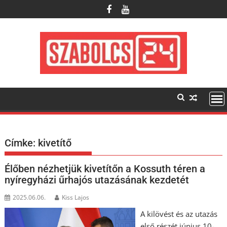
Skip
to
content
Címke:
kivetítő
Élőben nézhetjük kivetítőn a Kossuth téren a
nyíregyházi űrhajós utazásának kezdetét
2025.06.06.
Kiss Lajos
A kilövést és az utazás
első részét június 10-