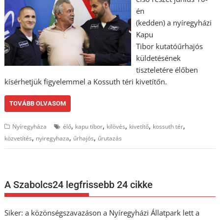
én
(kedden) a nyíregyházi
Kapu
Tibor kutatóűrhajós
küldetésének
tiszteletére élőben
kísérhetjük figyelemmel a Kossuth téri kivetítőn.
TOVÁBB OLVASOM
,
,
,
,
,
Nyíregyháza
élő
kapu tibor
kilövés
kivetítő
kossuth tér
,
,
,
közvetítés
nyiregyhaza
űrhajós
űrutazás
A Szabolcs24 legfrissebb 24 cikke
Siker: a közönségszavazáson a Nyíregyházi Állatpark lett a