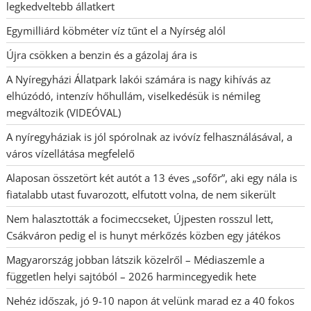
legkedveltebb állatkert
Egymilliárd köbméter víz tűnt el a Nyírség alól
Újra csökken a benzin és a gázolaj ára is
A Nyíregyházi Állatpark lakói számára is nagy kihívás az
elhúzódó, intenzív hőhullám, viselkedésük is némileg
megváltozik (VIDEÓVAL)
A nyíregyháziak is jól spórolnak az ivóvíz felhasználásával, a
város vízellátása megfelelő
Alaposan összetört két autót a 13 éves „sofőr”, aki egy nála is
fiatalabb utast fuvarozott, elfutott volna, de nem sikerült
Nem halasztották a focimeccseket, Újpesten rosszul lett,
Csákváron pedig el is hunyt mérkőzés közben egy játékos
Magyarország jobban látszik közelről – Médiaszemle a
független helyi sajtóból – 2026 harmincegyedik hete
Nehéz időszak, jó 9-10 napon át velünk marad ez a 40 fokos