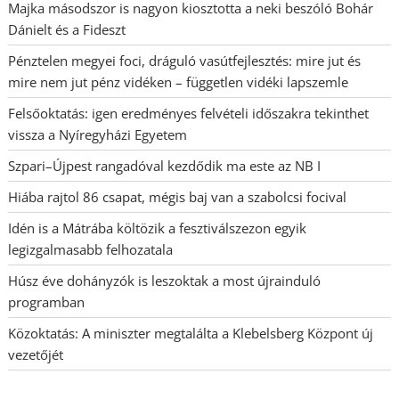
Majka másodszor is nagyon kiosztotta a neki beszóló Bohár
Dánielt és a Fideszt
Pénztelen megyei foci, dráguló vasútfejlesztés: mire jut és
mire nem jut pénz vidéken – független vidéki lapszemle
Felsőoktatás: igen eredményes felvételi időszakra tekinthet
vissza a Nyíregyházi Egyetem
Szpari–Újpest rangadóval kezdődik ma este az NB I
Hiába rajtol 86 csapat, mégis baj van a szabolcsi focival
Idén is a Mátrába költözik a fesztiválszezon egyik
legizgalmasabb felhozatala
Húsz éve dohányzók is leszoktak a most újrainduló
programban
Közoktatás: A miniszter megtalálta a Klebelsberg Központ új
vezetőjét