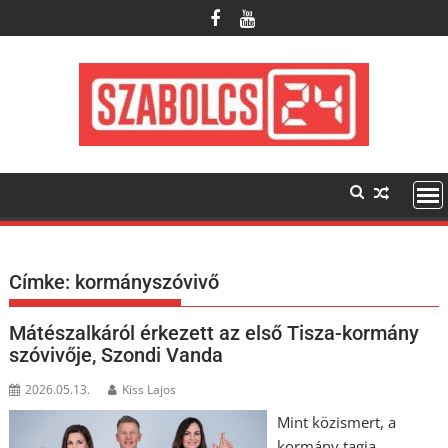
Skip
to
content
Címke:
kormányszóvivő
Mátészalkáról érkezett az első Tisza-kormány
szóvivője, Szondi Vanda
2026.05.13.
Kiss Lajos
Mint közismert, a
kormány tagja