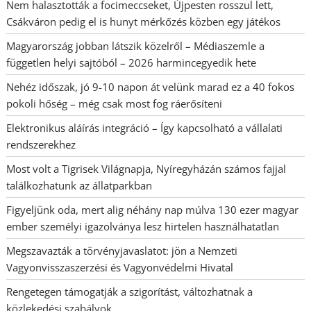
Nem halasztották a focimeccseket, Újpesten rosszul lett,
Csákváron pedig el is hunyt mérkőzés közben egy játékos
Magyarország jobban látszik közelről – Médiaszemle a
független helyi sajtóból – 2026 harmincegyedik hete
Nehéz időszak, jó 9-10 napon át velünk marad ez a 40 fokos
pokoli hőség – még csak most fog ráerősíteni
Elektronikus aláírás integráció – Így kapcsolható a vállalati
rendszerekhez
Most volt a Tigrisek Világnapja, Nyíregyházán számos fajjal
találkozhatunk az állatparkban
Figyeljünk oda, mert alig néhány nap múlva 130 ezer magyar
ember személyi igazolványa lesz hirtelen használhatatlan
Megszavazták a törvényjavaslatot: jön a Nemzeti
Vagyonvisszaszerzési és Vagyonvédelmi Hivatal
Rengetegen támogatják a szigorítást, változhatnak a
közlekedési szabályok