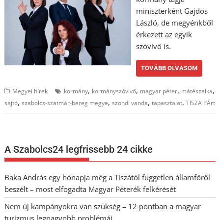
miniszterként Gajdos
László, de megyénkből
érkezett az egyik
szóvivő is.
TOVÁBB OLVASOM
,
,
,
,
Megyei hírek
kormány
kormányszóvivő
magyar péter
mátészalka
,
,
,
,
sajtó
szabolcs-szatmár-bereg megye
szondi vanda
tapasztalat
TISZA PÁrt
A Szabolcs24 legfrissebb 24 cikke
Baka András egy hónapja még a Tiszától független államfőről
beszélt – most elfogadta Magyar Péterék felkérését
Nem új kampányokra van szükség – 12 pontban a magyar
turizmus legnagyobb problémái