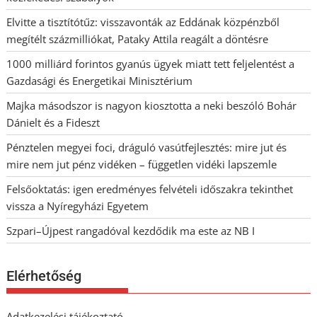
Elvitte a tisztítótűz: visszavonták az Eddának közpénzből
megítélt százmilliókat, Pataky Attila reagált a döntésre
1000 milliárd forintos gyanús ügyek miatt tett feljelentést a
Gazdasági és Energetikai Minisztérium
Majka másodszor is nagyon kiosztotta a neki beszóló Bohár
Dánielt és a Fideszt
Pénztelen megyei foci, dráguló vasútfejlesztés: mire jut és
mire nem jut pénz vidéken – független vidéki lapszemle
Felsőoktatás: igen eredményes felvételi időszakra tekinthet
vissza a Nyíregyházi Egyetem
Szpari–Újpest rangadóval kezdődik ma este az NB I
Elérhetőség
Adatkezelési tájékoztató