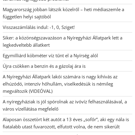
Magyarország jobban látszik közelről – heti médiaszemle a
független helyi sajtóból
Visszaszámlálás indul: -1, 0, Sziget!
Siker: a közönségszavazáson a Nyíregyházi Állatpark lett a
legkedveltebb állatkert
Egymilliárd köbméter víz tűnt el a Nyírség alól
Újra csökken a benzin és a gázolaj ára is
A Nyíregyházi Állatpark lakói számára is nagy kihívás az
elhúzódó, intenzív hőhullám, viselkedésük is némileg
megváltozik (VIDEÓVAL)
A nyíregyháziak is jól spórolnak az ivóvíz felhasználásával, a
város vízellátása megfelelő
Alaposan összetört két autót a 13 éves „sofőr”, aki egy nála is
fiatalabb utast fuvarozott, elfutott volna, de nem sikerült