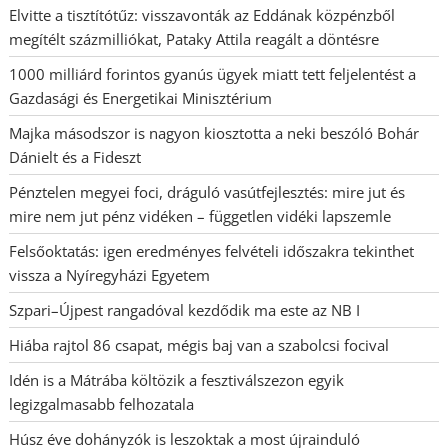
Elvitte a tisztítótűz: visszavonták az Eddának közpénzből
megítélt százmilliókat, Pataky Attila reagált a döntésre
1000 milliárd forintos gyanús ügyek miatt tett feljelentést a
Gazdasági és Energetikai Minisztérium
Majka másodszor is nagyon kiosztotta a neki beszóló Bohár
Dánielt és a Fideszt
Pénztelen megyei foci, dráguló vasútfejlesztés: mire jut és
mire nem jut pénz vidéken – független vidéki lapszemle
Felsőoktatás: igen eredményes felvételi időszakra tekinthet
vissza a Nyíregyházi Egyetem
Szpari–Újpest rangadóval kezdődik ma este az NB I
Hiába rajtol 86 csapat, mégis baj van a szabolcsi focival
Idén is a Mátrába költözik a fesztiválszezon egyik
legizgalmasabb felhozatala
Húsz éve dohányzók is leszoktak a most újrainduló