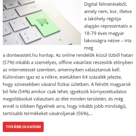
Digital felméréséből,
amely nem, kor, illetve
a lakóhely régiója
alapján reprezentatív a
18-79 éves magyar
lakosságra nézve – írta
meg
a dontwasteit.hu honlap. Az online rendelők közül tízből hatan
(57%) inkább a személyes, offline vásárlást részesítik előnyben
az internetessel szemben, amennyiben választaniuk kell.
Különösen igaz ez a nőkre, esetükben 64 százalék jelezte,
hogy szívesebben vásárol fizikai üzletben. A felnőtt magyarok
bő fele (54%) amikor csak lehet, igyekszik környezettudatos
megoldásokat választani az élet minden területén, és még
ennél is többen figyelnek arra, hogy inkább jobb minőségű,
tartósabb termékeket vásároljanak (56%),…
TOVÁBB OLVASOM