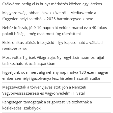
Csákváron pedig el is hunyt mérkőzés közben egy játékos
Magyarország jobban látszik közelről – Médiaszemle a
független helyi sajtóból – 2026 harmincegyedik hete
Nehéz időszak, jó 9-10 napon át velünk marad ez a 40 fokos
pokoli hőség – még csak most fog ráerősíteni
Elektronikus aláírás integráció – Így kapcsolható a vállalati
rendszerekhez
Most volt a Tigrisek Világnapja, Nyíregyházán számos fajjal
találkozhatunk az állatparkban
Figyeljünk oda, mert alig néhány nap múlva 130 ezer magyar
ember személyi igazolványa lesz hirtelen használhatatlan
Megszavazták a törvényjavaslatot: jön a Nemzeti
Vagyonvisszaszerzési és Vagyonvédelmi Hivatal
Rengetegen támogatják a szigorítást, változhatnak a
közlekedési szabályok