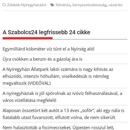
,
,
Zöldebb Nyíregyházáért
felmérés
környezettudatosság
vásárlás
A Szabolcs24 legfrissebb 24 cikke
Egymilliárd köbméter víz tűnt el a Nyírség alól
Újra csökken a benzin és a gázolaj ára is
A Nyíregyházi Állatpark lakói számára is nagy kihívás az
elhúzódó, intenzív hőhullám, viselkedésük is némileg
megváltozik (VIDEÓVAL)
A nyíregyháziak is jól spórolnak az ivóvíz felhasználásával, a
város vízellátása megfelelő
Alaposan összetört két autót a 13 éves „sofőr”, aki egy nála is
fiatalabb utast fuvarozott, elfutott volna, de nem sikerült
Nem halasztották a focimeccseket, Újpesten rosszul lett,