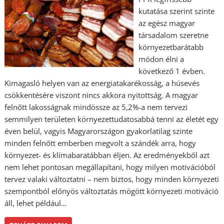
kutatása szerint szinte
az egész magyar
társadalom szeretne
környezetbarátabb
módon élni a
következő 1 évben.
Kimagasló helyen van az energiatakarékosság, a húsevés
csökkentésére viszont nincs akkora nyitottság. A magyar
felnőtt lakosságnak mindössze az 5,2%-a nem tervezi
semmilyen területen környezettudatosabbá tenni az életét egy
éven belül, vagyis Magyarországon gyakorlatilag szinte
minden felnőtt emberben megvolt a szándék arra, hogy
környezet- és klímabaratábban éljen. Az eredményekből azt
nem lehet pontosan megállapítani, hogy milyen motivációból
tervez valaki változtatni – nem biztos, hogy minden környezeti
szempontból előnyös változtatás mögött környezeti motiváció
áll, lehet például…