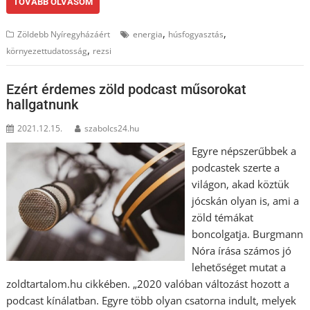
TOVÁBB OLVASOM
,
,
Zöldebb Nyíregyházáért
energia
húsfogyasztás
,
környezettudatosság
rezsi
Ezért érdemes zöld podcast műsorokat
hallgatnunk
2021.12.15.
szabolcs24.hu
Egyre népszerűbbek a
podcastek szerte a
világon, akad köztük
jócskán olyan is, ami a
zöld témákat
boncolgatja. Burgmann
Nóra írása számos jó
lehetőséget mutat a
zoldtartalom.hu cikkében. „2020 valóban változást hozott a
podcast kínálatban. Egyre több olyan csatorna indult, melyek