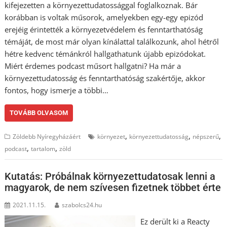
kifejezetten a környezettudatossággal foglalkoznak. Bár
korábban is voltak műsorok, amelyekben egy-egy epizód
erejéig érintették a környezetvédelem és fenntarthatóság
témáját, de most már olyan kínálattal találkozunk, ahol hétről
hétre kedvenc témánkról hallgathatunk újabb epizódokat.
Miért érdemes podcast műsort hallgatni? Ha már a
környezettudatosság és fenntarthatóság szakértője, akkor
fontos, hogy ismerje a többi…
TOVÁBB OLVASOM
,
,
,
Zöldebb Nyíregyházáért
környezet
környezettudatosság
népszerű
,
,
podcast
tartalom
zöld
Kutatás: Próbálnak környezettudatosak lenni a
magyarok, de nem szívesen fizetnek többet érte
2021.11.15.
szabolcs24.hu
Ez derült ki a Reacty