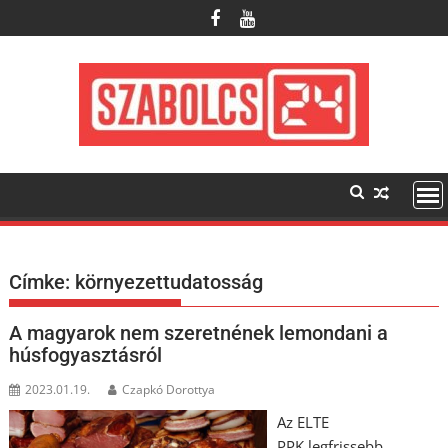
Skip
to
content
Címke:
környezettudatosság
A magyarok nem szeretnének lemondani a
húsfogyasztásról
2023.01.19.
Czapkó Dorottya
Az ELTE
PPK legfrissebb