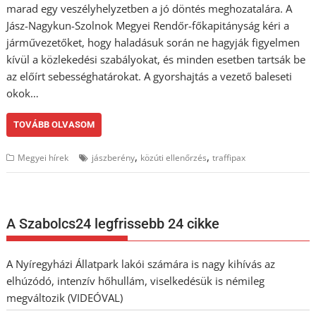
marad egy veszélyhelyzetben a jó döntés meghozatalára. A
Jász-Nagykun-Szolnok Megyei Rendőr-főkapitányság kéri a
járművezetőket, hogy haladásuk során ne hagyják figyelmen
kívül a közlekedési szabályokat, és minden esetben tartsák be
az előírt sebességhatárokat. A gyorshajtás a vezető baleseti
okok…
TOVÁBB OLVASOM
,
,
Megyei hírek
jászberény
közúti ellenőrzés
traffipax
A Szabolcs24 legfrissebb 24 cikke
A Nyíregyházi Állatpark lakói számára is nagy kihívás az
elhúzódó, intenzív hőhullám, viselkedésük is némileg
megváltozik (VIDEÓVAL)