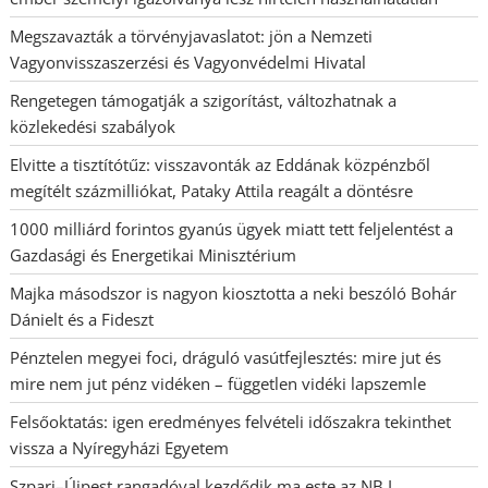
Megszavazták a törvényjavaslatot: jön a Nemzeti
Vagyonvisszaszerzési és Vagyonvédelmi Hivatal
Rengetegen támogatják a szigorítást, változhatnak a
közlekedési szabályok
Elvitte a tisztítótűz: visszavonták az Eddának közpénzből
megítélt százmilliókat, Pataky Attila reagált a döntésre
1000 milliárd forintos gyanús ügyek miatt tett feljelentést a
Gazdasági és Energetikai Minisztérium
Majka másodszor is nagyon kiosztotta a neki beszóló Bohár
Dánielt és a Fideszt
Pénztelen megyei foci, dráguló vasútfejlesztés: mire jut és
mire nem jut pénz vidéken – független vidéki lapszemle
Felsőoktatás: igen eredményes felvételi időszakra tekinthet
vissza a Nyíregyházi Egyetem
Szpari–Újpest rangadóval kezdődik ma este az NB I