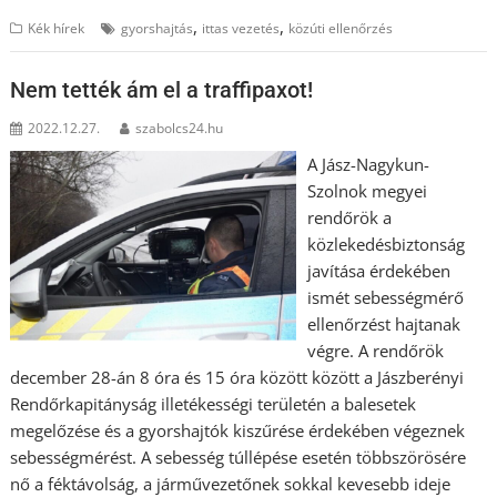
,
,
Kék hírek
gyorshajtás
ittas vezetés
közúti ellenőrzés
Nem tették ám el a traffipaxot!
2022.12.27.
szabolcs24.hu
A Jász-Nagykun-
Szolnok megyei
rendőrök a
közlekedésbiztonság
javítása érdekében
ismét sebességmérő
ellenőrzést hajtanak
végre. A rendőrök
december 28-án 8 óra és 15 óra között között a Jászberényi
Rendőrkapitányság illetékességi területén a balesetek
megelőzése és a gyorshajtók kiszűrése érdekében végeznek
sebességmérést. A sebesség túllépése esetén többszörösére
nő a féktávolság, a járművezetőnek sokkal kevesebb ideje