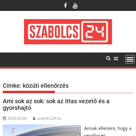
Skip
to
content
Címke:
közúti ellenőrzés
Ami sok az sok: sok az ittas vezető és a
gyorshajtó
2023.02.06.
szabolcs24.hu
Annak ellenére, hogy a
rendőrség