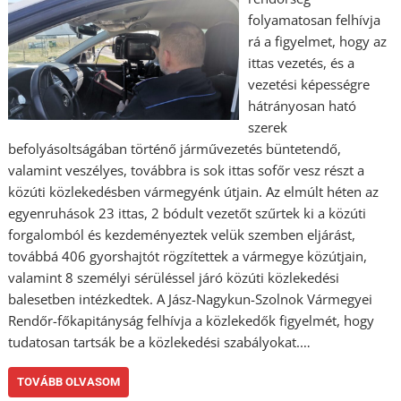
folyamatosan felhívja
rá a figyelmet, hogy az
ittas vezetés, és a
vezetési képességre
hátrányosan ható
szerek
befolyásoltságában történő járművezetés büntetendő,
valamint veszélyes, továbbra is sok ittas sofőr vesz részt a
közúti közlekedésben vármegyénk útjain. Az elmúlt héten az
egyenruhások 23 ittas, 2 bódult vezetőt szűrtek ki a közúti
forgalomból és kezdeményeztek velük szemben eljárást,
továbbá 406 gyorshajtót rögzítettek a vármegye közútjain,
valamint 8 személyi sérüléssel járó közúti közlekedési
balesetben intézkedtek. A Jász-Nagykun-Szolnok Vármegyei
Rendőr-főkapitányság felhívja a közlekedők figyelmét, hogy
tudatosan tartsák be a közlekedési szabályokat.…
TOVÁBB OLVASOM