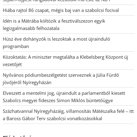
Hiába rajtol 86 csapat, mégis baj van a szabolcsi focival
Idén is a Mátrába költözik a fesztiválszezon egyik
legizgalmasabb felhozatala
Húsz éve dohányzók is leszoktak a most újrainduló
programban
Közoktatás: A miniszter megtalálta a Klebelsberg Központ új
vezetőjét
Nyilvános pódiumbeszélgetést szerveznek a Júlia Fürdő
jövőjéről Nyíregyházán
Elveszett a mentelmi jog, újraindult a parlamentből kiesett
Szabolcs megyei fideszes Simon Miklós büntetőügye
Százhatvannal Nyíregyházáig, villamosítás Mátészalka felé – itt
a Baross Gábor Terv szabolcsi vonatkozásokkal