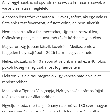
A nyíregyháziak is jól spórolnak az ivóvíz felhasználásával, a
város vízellátása megfelelő
Alaposan összetört két autót a 13 éves „sofőr”, aki egy nála is
fiatalabb utast fuvarozott, elfutott volna, de nem sikerült
Nem halasztották a focimeccseket, Újpesten rosszul lett,
Csákváron pedig el is hunyt mérkőzés közben egy játékos
Magyarország jobban látszik közelről – Médiaszemle a
független helyi sajtóból – 2026 harmincegyedik hete
Nehéz időszak, jó 9-10 napon át velünk marad ez a 40 fokos
pokoli hőség – még csak most fog ráerősíteni
Elektronikus aláírás integráció – Így kapcsolható a vállalati
rendszerekhez
Most volt a Tigrisek Világnapja, Nyíregyházán számos fajjal
találkozhatunk az állatparkban
Figyeljünk oda, mert alig néhány nap múlva 130 ezer magyar
ember személyi igazolványa lesz hirtelen használhatatlan