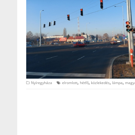
,
,
,
,
Nyíregyháza
elromlott
hétfő
közlekedés
lámpa
magya