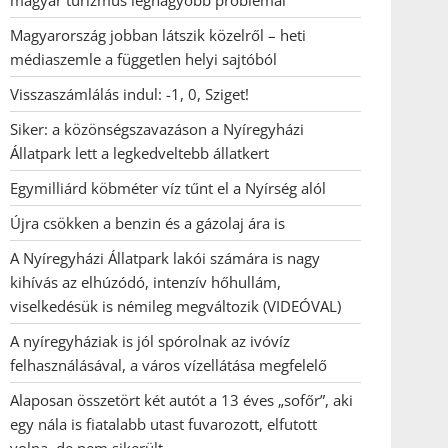
magyar turizmus legnagyobb problémái
Magyarország jobban látszik közelről – heti
médiaszemle a független helyi sajtóból
Visszaszámlálás indul: -1, 0, Sziget!
Siker: a közönségszavazáson a Nyíregyházi
Állatpark lett a legkedveltebb állatkert
Egymilliárd köbméter víz tűnt el a Nyírség alól
Újra csökken a benzin és a gázolaj ára is
A Nyíregyházi Állatpark lakói számára is nagy
kihívás az elhúzódó, intenzív hőhullám,
viselkedésük is némileg megváltozik (VIDEÓVAL)
A nyíregyháziak is jól spórolnak az ivóvíz
felhasználásával, a város vízellátása megfelelő
Alaposan összetört két autót a 13 éves „sofőr”, aki
egy nála is fiatalabb utast fuvarozott, elfutott