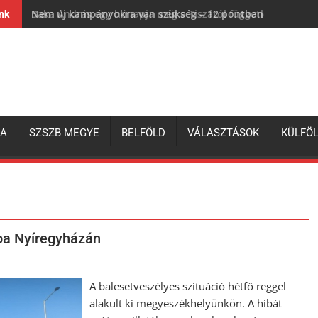
Nem új kampányokra van szükség – 12 pontban a magyar 
ink
ZA
SZSZB MEGYE
BELFÖLD
VÁLASZTÁSOK
KÜLFÖ
pa Nyíregyházán
A balesetveszélyes szituáció hétfő reggel
alakult ki megyeszékhelyünkön. A hibát