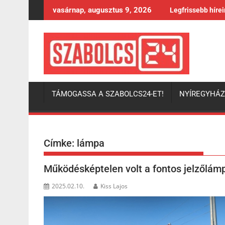
Skip
vasárnap, augusztus 9, 2026
Legfrissebb híre
to
content
TÁMOGASSA A SZABOLCS24-ET!
NYÍREGYHÁ
Címke:
lámpa
Működésképtelen volt a fontos jelzőlám
2025.02.10.
Kiss Lajos