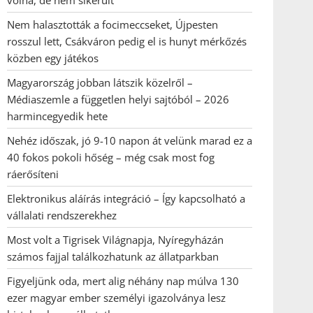
volna, de nem sikerült
Nem halasztották a focimeccseket, Újpesten
rosszul lett, Csákváron pedig el is hunyt mérkőzés
közben egy játékos
Magyarország jobban látszik közelről –
Médiaszemle a független helyi sajtóból – 2026
harmincegyedik hete
Nehéz időszak, jó 9-10 napon át velünk marad ez a
40 fokos pokoli hőség – még csak most fog
ráerősíteni
Elektronikus aláírás integráció – Így kapcsolható a
vállalati rendszerekhez
Most volt a Tigrisek Világnapja, Nyíregyházán
számos fajjal találkozhatunk az állatparkban
Figyeljünk oda, mert alig néhány nap múlva 130
ezer magyar ember személyi igazolványa lesz