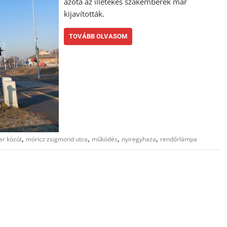
azóta az illetékes szakemberek már
kijavították.
TOVÁBB OLVASOM
,
,
,
,
r közút
móricz zsigmond utca
működés
nyiregyhaza
rendőrlámpa