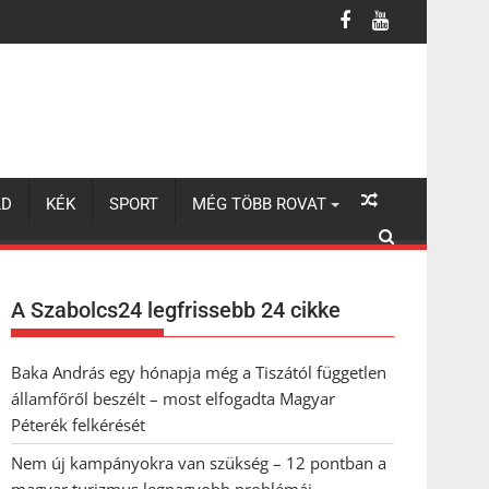
turizmus legnagyobb problémái
LD
KÉK
SPORT
MÉG TÖBB ROVAT
A Szabolcs24 legfrissebb 24 cikke
Baka András egy hónapja még a Tiszától független
államfőről beszélt – most elfogadta Magyar
Péterék felkérését
Nem új kampányokra van szükség – 12 pontban a