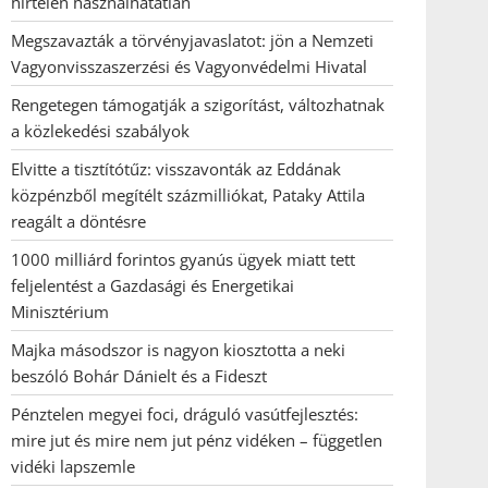
hirtelen használhatatlan
Megszavazták a törvényjavaslatot: jön a Nemzeti
Vagyonvisszaszerzési és Vagyonvédelmi Hivatal
Rengetegen támogatják a szigorítást, változhatnak
a közlekedési szabályok
Elvitte a tisztítótűz: visszavonták az Eddának
közpénzből megítélt százmilliókat, Pataky Attila
reagált a döntésre
1000 milliárd forintos gyanús ügyek miatt tett
feljelentést a Gazdasági és Energetikai
Minisztérium
Majka másodszor is nagyon kiosztotta a neki
beszóló Bohár Dánielt és a Fideszt
Pénztelen megyei foci, dráguló vasútfejlesztés:
mire jut és mire nem jut pénz vidéken – független
vidéki lapszemle