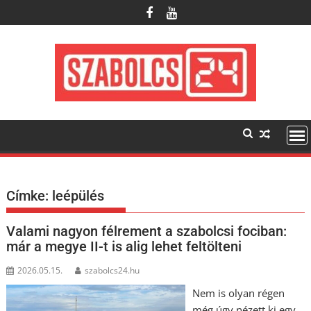
Skip
to
content
Címke:
leépülés
Valami nagyon félrement a szabolcsi fociban:
már a megye II-t is alig lehet feltölteni
2026.05.15.
szabolcs24.hu
Nem is olyan régen
még úgy nézett ki egy