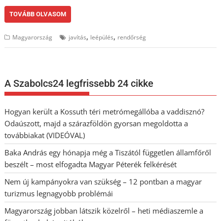
TOVÁBB OLVASOM
,
,
Magyarország
javítás
leépülés
rendőrség
A Szabolcs24 legfrissebb 24 cikke
Hogyan került a Kossuth téri metrómegállóba a vaddisznó?
Odaúszott, majd a szárazföldön gyorsan megoldotta a
továbbiakat (VIDEÓVAL)
Baka András egy hónapja még a Tiszától független államfőről
beszélt – most elfogadta Magyar Péterék felkérését
Nem új kampányokra van szükség – 12 pontban a magyar
turizmus legnagyobb problémái
Magyarország jobban látszik közelről – heti médiaszemle a