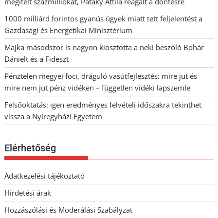
megítélt százmilliókat, Pataky Attila reagált a döntésre
1000 milliárd forintos gyanús ügyek miatt tett feljelentést a
Gazdasági és Energetikai Minisztérium
Majka másodszor is nagyon kiosztotta a neki beszóló Bohár
Dánielt és a Fideszt
Pénztelen megyei foci, dráguló vasútfejlesztés: mire jut és
mire nem jut pénz vidéken – független vidéki lapszemle
Felsőoktatás: igen eredményes felvételi időszakra tekinthet
vissza a Nyíregyházi Egyetem
Elérhetőség
Adatkezelési tájékoztató
Hirdetési árak
Hozzászólási és Moderálási Szabályzat