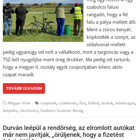
szabolcsi falusi
rangadó, hogy a fél
falu a pálya mellett állt.
Ment a zsíros kenyér,
köpködték a szotyit, az
oldalvonal mellett
pedig ugyanúgy ott volt a vállalkozó, mint a targoncás vagy a
TSZ-ből nyugdíjba ment öreg drukker. Ma pedig ott tartunk,
hogy a megyei II. osztály egyik csoportjában kilenc aktív
csapat maradt.
TOVÁBB OLVASOM
,
,
,
,
,
,
Megyei hírek
csapatok
csökkenés
foci
futball
klubok
labdarugas
,
,
leépülés
nézőszám
Szabolcs-Szatmár-Bereg
Durván leépül a rendőrség, az elromlott autókat
már nem javítják, „örüljenek, hogy a fizetést