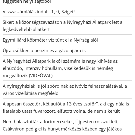
független helyi sajtóból
Visszaszámlálás indul: -1, 0, Sziget!
Siker: a közönségszavazáson a Nyíregyházi Állatpark lett a
legkedveltebb állatkert
Egymilliárd köbméter víz tűnt el a Nyírség alól
Újra csökken a benzin és a gázolaj ára is
A Nyíregyházi Állatpark lakói számára is nagy kihívás az
elhúzódó, intenzív hőhullám, viselkedésük is némileg
megváltozik (VIDEÓVAL)
A nyíregyháziak is jól spórolnak az ivóvíz felhasználásával, a
város vízellátása megfelelő
Alaposan összetört két autót a 13 éves „sofőr”, aki egy nála is
fiatalabb utast fuvarozott, elfutott volna, de nem sikerült
Nem halasztották a focimeccseket, Újpesten rosszul lett,
Csákváron pedig el is hunyt mérkőzés közben egy játékos