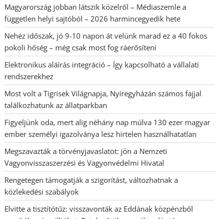
Magyarország jobban látszik közelről – Médiaszemle a
független helyi sajtóból – 2026 harmincegyedik hete
Nehéz időszak, jó 9-10 napon át velünk marad ez a 40 fokos
pokoli hőség – még csak most fog ráerősíteni
Elektronikus aláírás integráció – Így kapcsolható a vállalati
rendszerekhez
Most volt a Tigrisek Világnapja, Nyíregyházán számos fajjal
találkozhatunk az állatparkban
Figyeljünk oda, mert alig néhány nap múlva 130 ezer magyar
ember személyi igazolványa lesz hirtelen használhatatlan
Megszavazták a törvényjavaslatot: jön a Nemzeti
Vagyonvisszaszerzési és Vagyonvédelmi Hivatal
Rengetegen támogatják a szigorítást, változhatnak a
közlekedési szabályok
Elvitte a tisztítótűz: visszavonták az Eddának közpénzből