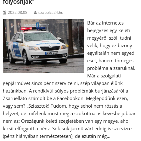
folyósítják”
2022.08.08.
szabolcs24.hu
Bár az internetes
bejegyzés egy keleti
megyéről szól, tudni
vélik, hogy ez bizony
egyáltalán nem egyedi
eset, hanem tömeges
probléma a zsaruknál.
Már a szolgálati
gépjárművet sincs pénz szervizelni, szép világban élünk
hazánkban. A rendkívül súlyos problémák burjánzásáról a
Zsaruellátó számolt be a Facebookon. Meglepődünk ezen,
vagy sem? „Sziasztok! Tudom, hogy sehol nem rózsás a
helyzet, de mifelénk most még a szokottnál is kevésbé jobban
nem az: Országunk keleti szegletében van egy megye, ahol
kicsit elfogyott a pénz. Sok-sok jármű várt eddig is szervizre
(pénz hiányában természetesen), de ezután még…