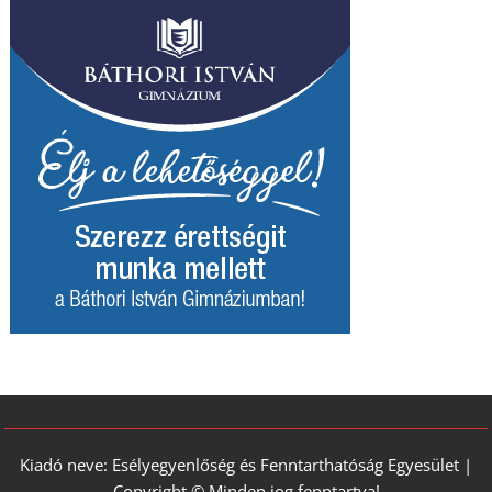
Kiadó neve: Esélyegyenlőség és Fenntarthatóság Egyesület |
Copyright © Minden jog fenntartva!