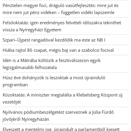
Pénztelen megyei foci, dráguló vasútfejlesztés: mire jut és
mire nem jut pénz vidéken – független vidéki lapszemle
Felsőoktatás: igen eredményes felvételi időszakra tekinthet
vissza a Nyíregyházi Egyetem
Szpari–Újpest rangadóval kezdődik ma este az NB I
Hiába rajtol 86 csapat, mégis baj van a szabolcsi focival
Idén is a Mátrába költözik a fesztiválszezon egyik
legizgalmasabb felhozatala
Húsz éve dohányzók is leszoktak a most újrainduló
programban
Közoktatás: A miniszter megtalálta a Klebelsberg Központ új
vezetőjét
Nyilvános pódiumbeszélgetést szerveznek a Júlia Fürdő
jövőjéről Nyíregyházán
Elveszett a mentelmi jog, újraindult a parlamentből kiesett