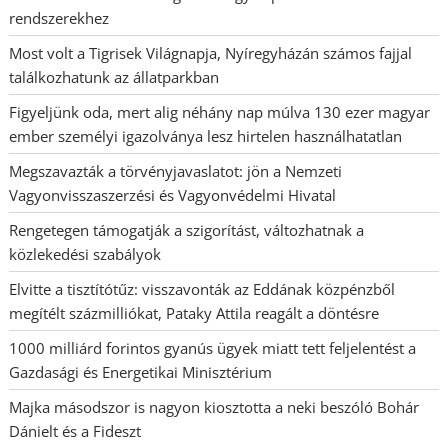
rendszerekhez
Most volt a Tigrisek Világnapja, Nyíregyházán számos fajjal
találkozhatunk az állatparkban
Figyeljünk oda, mert alig néhány nap múlva 130 ezer magyar
ember személyi igazolványa lesz hirtelen használhatatlan
Megszavazták a törvényjavaslatot: jön a Nemzeti
Vagyonvisszaszerzési és Vagyonvédelmi Hivatal
Rengetegen támogatják a szigorítást, változhatnak a
közlekedési szabályok
Elvitte a tisztítótűz: visszavonták az Eddának közpénzből
megítélt százmilliókat, Pataky Attila reagált a döntésre
1000 milliárd forintos gyanús ügyek miatt tett feljelentést a
Gazdasági és Energetikai Minisztérium
Majka másodszor is nagyon kiosztotta a neki beszóló Bohár
Dánielt és a Fideszt