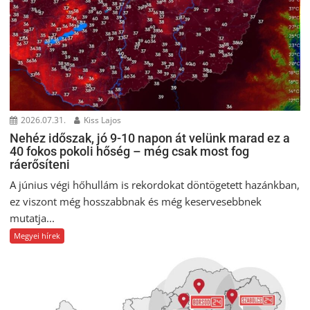
2026.07.31.
Kiss Lajos
Nehéz időszak, jó 9-10 napon át velünk marad ez a
40 fokos pokoli hőség – még csak most fog
ráerősíteni
A június végi hőhullám is rekordokat döntögetett hazánkban,
ez viszont még hosszabbnak és még keservesebbnek
mutatja...
Megyei hírek