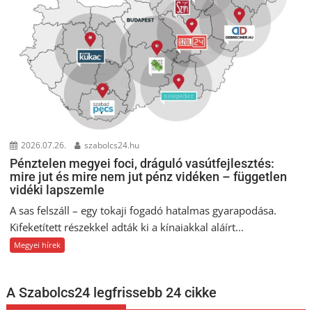
2026.07.26.
szabolcs24.hu
Pénztelen megyei foci, dráguló vasútfejlesztés:
mire jut és mire nem jut pénz vidéken – független
vidéki lapszemle
A sas felszáll – egy tokaji fogadó hatalmas gyarapodása.
Kifeketített részekkel adták ki a kínaiakkal aláírt...
Megyei hírek
A Szabolcs24 legfrissebb 24 cikke