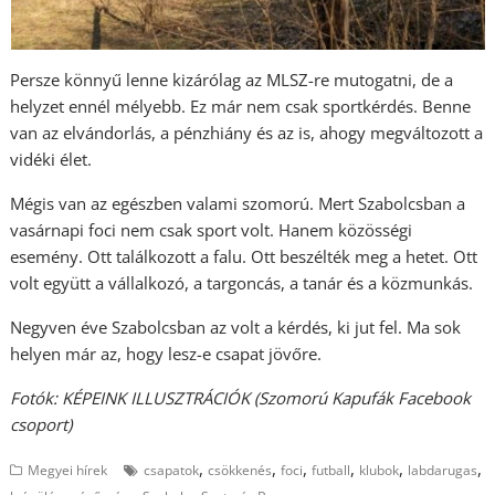
Persze könnyű lenne kizárólag az MLSZ-re mutogatni, de a
helyzet ennél mélyebb. Ez már nem csak sportkérdés. Benne
van az elvándorlás, a pénzhiány és az is, ahogy megváltozott a
vidéki élet.
Mégis van az egészben valami szomorú. Mert Szabolcsban a
vasárnapi foci nem csak sport volt. Hanem közösségi
esemény. Ott találkozott a falu. Ott beszélték meg a hetet. Ott
volt együtt a vállalkozó, a targoncás, a tanár és a közmunkás.
Negyven éve Szabolcsban az volt a kérdés, ki jut fel. Ma sok
helyen már az, hogy lesz-e csapat jövőre.
Fotók: KÉPEINK ILLUSZTRÁCIÓK (Szomorú Kapufák Facebook
csoport)
,
,
,
,
,
,
Megyei hírek
csapatok
csökkenés
foci
futball
klubok
labdarugas