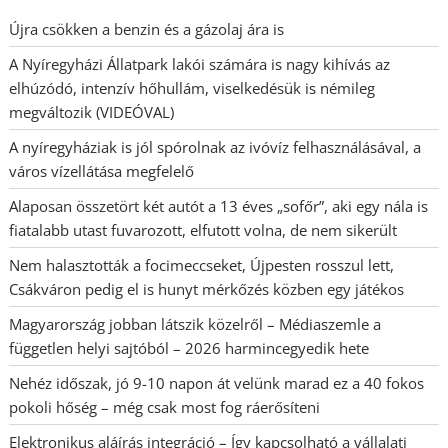
Újra csökken a benzin és a gázolaj ára is
A Nyíregyházi Állatpark lakói számára is nagy kihívás az
elhúzódó, intenzív hőhullám, viselkedésük is némileg
megváltozik (VIDEÓVAL)
A nyíregyháziak is jól spórolnak az ivóvíz felhasználásával, a
város vízellátása megfelelő
Alaposan összetört két autót a 13 éves „sofőr”, aki egy nála is
fiatalabb utast fuvarozott, elfutott volna, de nem sikerült
Nem halasztották a focimeccseket, Újpesten rosszul lett,
Csákváron pedig el is hunyt mérkőzés közben egy játékos
Magyarország jobban látszik közelről – Médiaszemle a
független helyi sajtóból – 2026 harmincegyedik hete
Nehéz időszak, jó 9-10 napon át velünk marad ez a 40 fokos
pokoli hőség – még csak most fog ráerősíteni
Elektronikus aláírás integráció – Így kapcsolható a vállalati