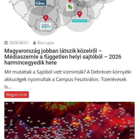
2026.08.01.
Kiss Lajos
Magyarország jobban látszik közelről –
Médiaszemle a független helyi sajtóból – 2026
harmincegyedik hete
Mit mutattak a Sajóból vett vízminták? A Debrecen környéki
akkucégek nyomultak a Campus Fesztiválon. Tizenévesek
is...
Megyei hírek