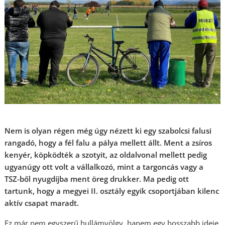
Nem is olyan régen még úgy nézett ki egy szabolcsi falusi
rangadó, hogy a fél falu a pálya mellett állt. Ment a zsíros
kenyér, köpködték a szotyit, az oldalvonal mellett pedig
ugyanúgy ott volt a vállalkozó, mint a targoncás vagy a
TSZ-ből nyugdíjba ment öreg drukker. Ma pedig ott
tartunk, hogy a megyei II. osztály egyik csoportjában kilenc
aktív csapat maradt.
Ez már nem egyszerű hullámvölgy, hanem egy hosszabb ideje