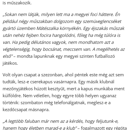
is műszakozik.
„Sokan nem látják, milyen lett ma a megyei foci háttere. Én
például négy műszakban dolgozom egy szemüveglencséket
gyártó üzemben Mátészalka környékén. Egy éjszakás műszak
után nehéz fejben focira hangolódni, főleg ha még túlóra is
van. Ha pedig délutános vagyok, nem mondhatom azt a
végtelenségig, hogy bocsánat, meccsem van. A megélhetés az
első”
– mondta lapunknak egy megyei szinten futballozó
játékos.
Volt olyan csapat a szezonban, ahol péntek este még azt sem
tudták, lesz-e cserekapus vasárnapra. Egy másik klubnál
mezőnyjátékos húzott kesztyűt, mert a kapus munkába ment
külföldre. Nem véletlen, hogy egyre több helyen ugyanaz
történik: szombaton még telefonálgatnak, meglesz-e a
kezdőcsapat másnapra.
„A legtöbb faluban már nem az a kérdés, hogy feljutunk-e,
hanem hogy életben marad-e a klub”
– fogalmazott egy régóta