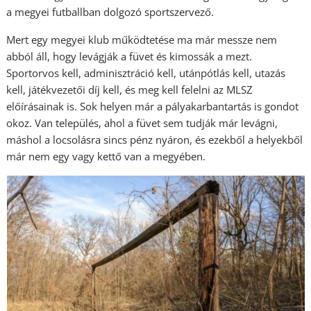
a megyei futballban dolgozó sportszervező.
Mert egy megyei klub működtetése ma már messze nem
abból áll, hogy levágják a füvet és kimossák a mezt.
Sportorvos kell, adminisztráció kell, utánpótlás kell, utazás
kell, játékvezetői díj kell, és meg kell felelni az MLSZ
előírásainak is. Sok helyen már a pályakarbantartás is gondot
okoz. Van település, ahol a füvet sem tudják már levágni,
máshol a locsolásra sincs pénz nyáron, és ezekből a helyekből
már nem egy vagy kettő van a megyében.