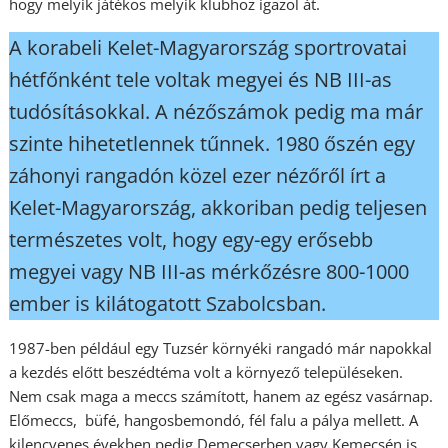
hogy melyik játékos melyik klubhoz igazol át.
A korabeli Kelet-Magyarország sportrovatai
hétfőnként tele voltak megyei és NB III-as
tudósításokkal. A nézőszámok pedig ma már
szinte hihetetlennek tűnnek. 1980 őszén egy
záhonyi rangadón közel ezer nézőről írt a
Kelet-Magyarország, akkoriban pedig teljesen
természetes volt, hogy egy-egy erősebb
megyei vagy NB III-as mérkőzésre 800-1000
ember is kilátogatott Szabolcsban.
1987-ben például egy Tuzsér környéki rangadó már napokkal
a kezdés előtt beszédtéma volt a környező településeken.
Nem csak maga a meccs számított, hanem az egész vasárnap.
Előmeccs, büfé, hangosbemondó, fél falu a pálya mellett. A
kilencvenes években pedig Demecserben vagy Kemecsén is