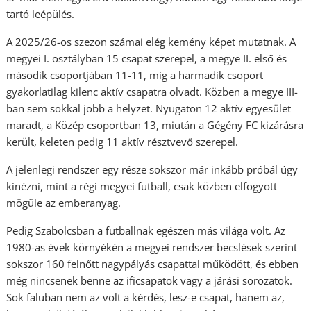
tartó leépülés.
A 2025/26-os szezon számai elég kemény képet mutatnak. A
megyei I. osztályban 15 csapat szerepel, a megye II. első és
második csoportjában 11-11, míg a harmadik csoport
gyakorlatilag kilenc aktív csapatra olvadt. Közben a megye III-
ban sem sokkal jobb a helyzet. Nyugaton 12 aktív egyesület
maradt, a Közép csoportban 13, miután a Gégény FC kizárásra
került, keleten pedig 11 aktív résztvevő szerepel.
A jelenlegi rendszer egy része sokszor már inkább próbál úgy
kinézni, mint a régi megyei futball, csak közben elfogyott
mögüle az emberanyag.
Pedig Szabolcsban a futballnak egészen más világa volt. Az
1980-as évek környékén a megyei rendszer becslések szerint
sokszor 160 felnőtt nagypályás csapattal működött, és ebben
még nincsenek benne az ificsapatok vagy a járási sorozatok.
Sok faluban nem az volt a kérdés, lesz-e csapat, hanem az,