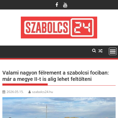
Skip
to
content
Valami nagyon félrement a szabolcsi fociban:
már a megye II-t is alig lehet feltölteni
2026.05.15.
szabolcs24.hu