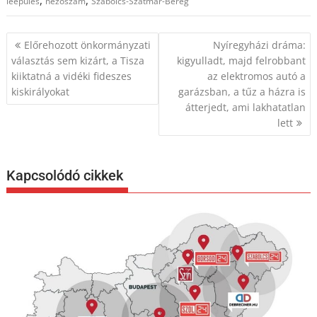
,
,
leépülés
nézőszám
Szabolcs-Szatmár-Bereg
Bejegyzés
Előrehozott önkormányzati
Nyíregyházi dráma:
navigáció
választás sem kizárt, a Tisza
kigyulladt, majd felrobbant
kiiktatná a vidéki fideszes
az elektromos autó a
kiskirályokat
garázsban, a tűz a házra is
átterjedt, ami lakhatatlan
lett
Kapcsolódó cikkek