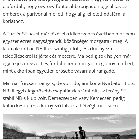
előfordult, hogy egy-egy fontosabb rangadón úgy álltak az
emberek a partvonal mellett, hogy alig lehetett odaférni a
korláthoz.
A Tuzsér SE hazai mérkőzései a kilencvenes években már nem
egyszer ezres nagyságrendű közönséget mozgattak meg. A
klub akkoriban NB II-es szintig jutott, és a környező
településekről is jártak át meccsre. Ma pedig sok helyen már
egy teljes megye II-es forduló nem mozgat meg annyi embert,
mint akkoriban egyetlen erősebb vasárnapi rangadó.
Ma már furcsán hangzik, de volt idő, amikor a Nyírbátori FC az
NB III egyik legerősebb csapatának számított, az Ibrány SE
stabil NB-s klub volt, Demecserben vagy Kemecsén pedig
külön készültek a környező falvak a hétvégi meccsekre.