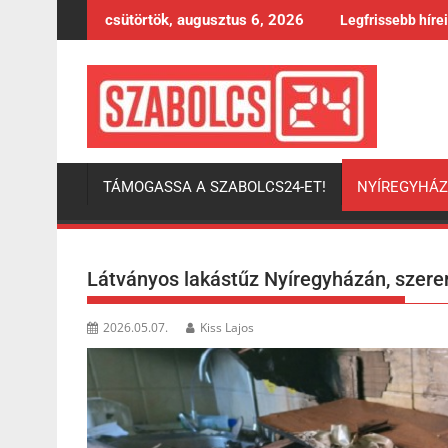
Skip
csütörtök, augusztus 6, 2026
Legfrissebb híre
to
content
TÁMOGASSA A SZABOLCS24-ET!
NYÍREGYHÁ
Látványos lakástűz Nyíregyházán, szere
2026.05.07.
Kiss Lajos