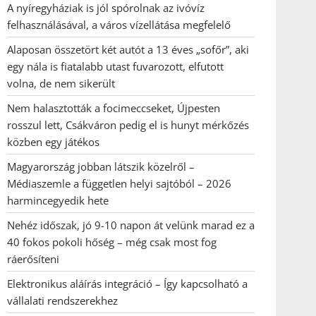
A nyíregyháziak is jól spórolnak az ivóvíz
felhasználásával, a város vízellátása megfelelő
Alaposan összetört két autót a 13 éves „sofőr”, aki
egy nála is fiatalabb utast fuvarozott, elfutott
volna, de nem sikerült
Nem halasztották a focimeccseket, Újpesten
rosszul lett, Csákváron pedig el is hunyt mérkőzés
közben egy játékos
Magyarország jobban látszik közelről –
Médiaszemle a független helyi sajtóból – 2026
harmincegyedik hete
Nehéz időszak, jó 9-10 napon át velünk marad ez a
40 fokos pokoli hőség – még csak most fog
ráerősíteni
Elektronikus aláírás integráció – Így kapcsolható a
vállalati rendszerekhez