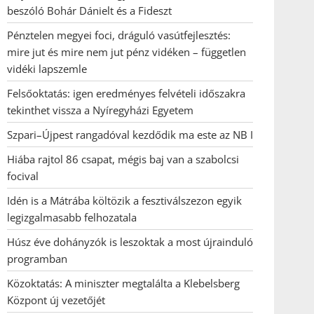
beszóló Bohár Dánielt és a Fideszt
Pénztelen megyei foci, dráguló vasútfejlesztés:
mire jut és mire nem jut pénz vidéken – független
vidéki lapszemle
Felsőoktatás: igen eredményes felvételi időszakra
tekinthet vissza a Nyíregyházi Egyetem
Szpari–Újpest rangadóval kezdődik ma este az NB I
Hiába rajtol 86 csapat, mégis baj van a szabolcsi
focival
Idén is a Mátrába költözik a fesztiválszezon egyik
legizgalmasabb felhozatala
Húsz éve dohányzók is leszoktak a most újrainduló
programban
Közoktatás: A miniszter megtalálta a Klebelsberg
Központ új vezetőjét