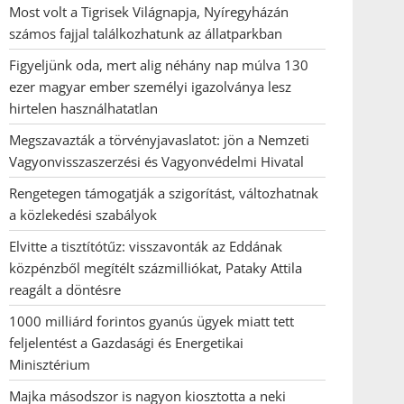
Most volt a Tigrisek Világnapja, Nyíregyházán
számos fajjal találkozhatunk az állatparkban
Figyeljünk oda, mert alig néhány nap múlva 130
ezer magyar ember személyi igazolványa lesz
hirtelen használhatatlan
Megszavazták a törvényjavaslatot: jön a Nemzeti
Vagyonvisszaszerzési és Vagyonvédelmi Hivatal
Rengetegen támogatják a szigorítást, változhatnak
a közlekedési szabályok
Elvitte a tisztítótűz: visszavonták az Eddának
közpénzből megítélt százmilliókat, Pataky Attila
reagált a döntésre
1000 milliárd forintos gyanús ügyek miatt tett
feljelentést a Gazdasági és Energetikai
Minisztérium
Majka másodszor is nagyon kiosztotta a neki