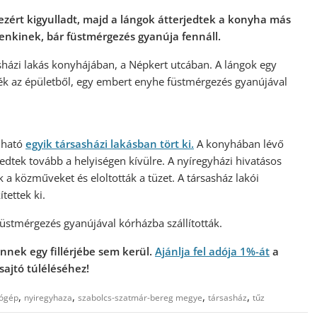
zért kigyulladt, majd a lángok átterjedtek a konyha más
denkinek, bár füstmérgezés gyanúja fennáll.
sházi lakás konyhájában, a Népkert utcában. A lángok egy
ék az épületből, egy embert enyhe füstmérgezés gyanújával
álható
egyik társasházi lakásban tört ki.
A konyhában lévő
dtek tovább a helyiségen kívülre. A nyíregyházi hivatásos
ák a közműveket és eloltották a tüzet. A társasház lakói
tettek ki.
füstmérgezés gyanújával kórházba szállították.
nnek egy fillérjébe sem kerül.
Ajánlja fel adója 1%-át
a
sajtó túléléséhez!
,
,
,
,
ógép
nyiregyhaza
szabolcs-szatmár-bereg megye
társasház
tűz