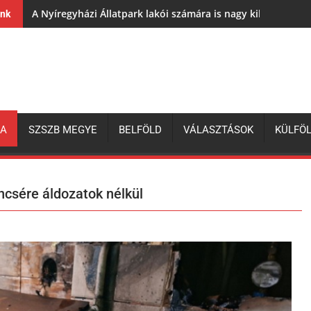
A Nyíregyházi Állatpark lakói számára is nagy kihívás az e
ink
ZA
SZSZB MEGYE
BELFÖLD
VÁLASZTÁSOK
KÜLFÖ
ncsére áldozatok nélkül