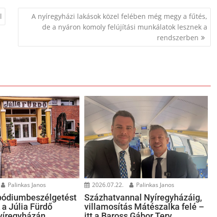
l
A nyíregyházi lakások közel felében még megy a fűtés,
de a nyáron komoly felújítási munkálatok lesznek a
rendszerben
Palinkas Janos
2026.07.22.
Palinkas Janos
pódiumbeszélgetést
Százhatvannal Nyíregyházáig,
 a Júlia Fürdő
villamosítás Mátészalka felé –
Nyíregyházán
itt a Baross Gábor Terv