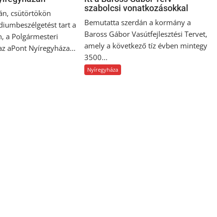
szabolcsi vonatkozásokkal
án, csütörtökön
Bemutatta szerdán a kormány a
diumbeszélgetést tart a
Baross Gábor Vasútfejlesztési Tervet,
n, a Polgármesteri
amely a következő tíz évben mintegy
 az aPont Nyíregyháza...
3500...
Nyíregyháza