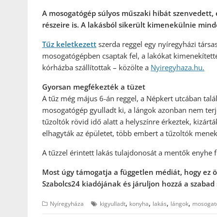
A mosogatógép súlyos műszaki hibát szenvedett, e
részeire is. A lakásból sikerült kimenekülnie min
Tűz keletkezett
szerda reggel egy nyíregyházi társa
mosogatógépben csaptak fel, a lakókat kimenekített
kórházba szállítottak – közölte a
Nyiregyhaza.hu.
Gyorsan megfékezték a tüzet
A tűz még május 6-án reggel, a Népkert utcában tal
mosogatógép gyulladt ki, a lángok azonban nem terje
tűzoltók rövid idő alatt a helyszínre érkeztek, kizárt
elhagyták az épületet, több embert a tűzoltók menekí
A tűzzel érintett lakás tulajdonosát a mentők enyhe 
Most úgy támogatja a független médiát, hogy ez ö
Szabolcs24 kiadójának és járuljon hozzá a szabad 
,
,
,
,
Nyíregyháza
kigyulladt
konyha
lakás
lángok
mosogat