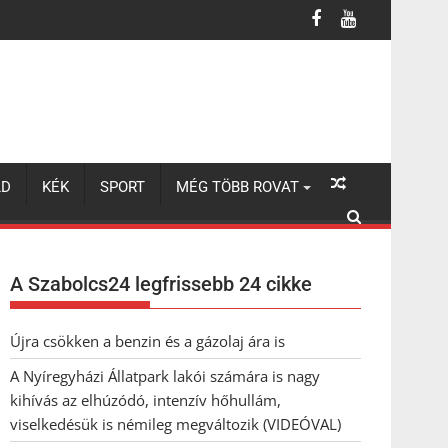
lhúzódó, intenzív hőhullám, viselkedésük is némileg megváltozik 
LD
KÉK
SPORT
MÉG TÖBB ROVAT
A Szabolcs24 legfrissebb 24 cikke
Újra csökken a benzin és a gázolaj ára is
A Nyíregyházi Állatpark lakói számára is nagy
kihívás az elhúzódó, intenzív hőhullám,
viselkedésük is némileg megváltozik (VIDEÓVAL)