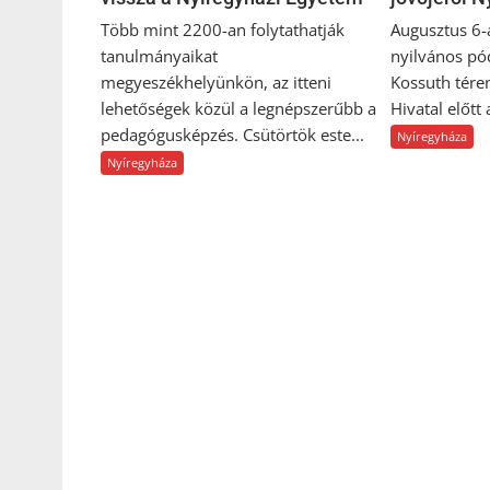
Több mint 2200-an folytathatják
Augusztus 6-
tanulmányaikat
nyilvános pó
megyeszékhelyünkön, az itteni
Kossuth tére
lehetőségek közül a legnépszerűbb a
Hivatal előtt
pedagógusképzés. Csütörtök este...
Nyíregyháza
Nyíregyháza