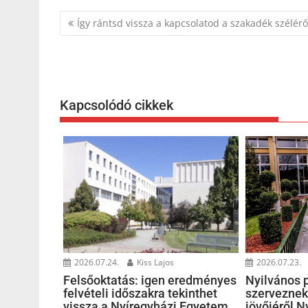
Bejegyzés
Így rántsd vissza a kapcsolatod a szakadék szélérő
navigáció
Kapcsolódó cikkek
2026.07.24.
Kiss Lajos
2026.07.23.
Felsőoktatás: igen eredményes
Nyilvános 
felvételi időszakra tekinthet
szerveznek
vissza a Nyíregyházi Egyetem
jövőjéről 